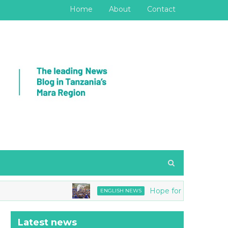
Home
About
Contact
Hope for Girls joins Tanzania 
ENGLISH NEWS
Latest news