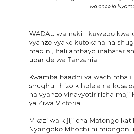
wa eneo la Nyamo
WADAU wamekiri kuwepo kwa uc
vyanzo vyake kutokana na shugh
madini, hali ambayo inahataris
upande wa Tanzania.
Kwamba baadhi ya wachimbaji
shughuli hizo kiholela na kusab
na vyanzo vinavyotiririsha maj
ya Ziwa Victoria.
Mkazi wa kijiji cha Matongo kat
Nyangoko Mhochi ni miongoni