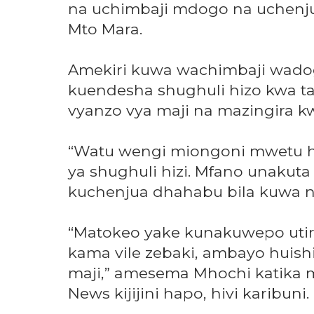
na uchimbaji mdogo na uchenju
Mto Mara.
Amekiri kuwa wachimbaji wad
kuendesha shughuli hizo kwa t
vyanzo vya maji na mazingira k
“Watu wengi miongoni mwetu ha
ya shughuli hizi. Mfano unakut
kuchenjua dhahabu bila kuwa na
“Matokeo yake kunakuwepo utiri
kama vile zebaki, ambayo huish
maji,” amesema Mhochi katika
News kijijini hapo, hivi karibuni.