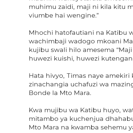
muhimu zaidi, maji ni kila kit
viumbe hai wengine.”
Mhochi hatofautiani na Katibu 
wachimbaji wadogo mkoani Mar
kujibu swali hilo amesema “Maj
huwezi kuishi, huwezi kutengan
Hata hivyo, Timas naye amekiri
zinachangia uchafuzi wa mazing
Bonde la Mto Mara.
Kwa mujibu wa Katibu huyo, wa
mitambo ya kuchenjua dhahabu 
Mto Mara na kwamba sehemu ya 