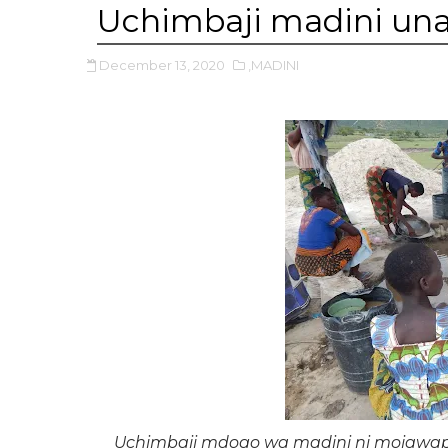
Uchimbaji madini una
December 13, 2020
,MADINI
Uchimbaji mdogo wa madini ni mojawapo