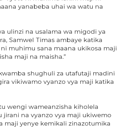
u maana yanabeba uhai wa watu na
wa ulinzi na usalama wa migodi ya
a, Samwel Timas ambaye katika
i ni muhimu sana maana ukikosa maji
isha maji na maisha.”
 kwamba shughuli za utafutaji madini
ira vikiwamo vyanzo vya maji katika
tu wengi wameanzisha kiholela
jirani na vyanzo vya maji ukiwemo
maji yenye kemikali zinazotumika