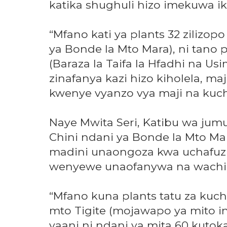
katika shughuli hizo imekuwa ik
“Mfano kati ya plants 32 ziliz
ya Bonde la Mto Mara), ni tano
(Baraza la Taifa la Hfadhi na Us
zinafanya kazi hizo kiholela, ma
kwenye vyanzo vya maji na kuc
Naye Mwita Seri, Katibu wa jum
Chini ndani ya Bonde la Mto M
madini unaongoza kwa uchafuzi 
wenyewe unaofanywa na wachim
“Mfano kuna plants tatu za kuc
mto Tigite (mojawapo ya mito i
yaani ni ndani ya mita 60 kutok