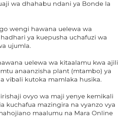
aji wa dhahabu ndani ya Bonde la
ogo wengi hawana uelewa wa
ahadhari ya kuepusha uchafuzi wa
wa ujumla.
wana uelewa wa kitaalamu kwa ajili
a mtu anaanzisha plant (mtambo) ya
 vibali kutoka mamlaka husika.
rishaji ovyo wa maji yenye kemikali
ia kuchafua mazingira na vyanzo vya
 mahojiano maalumu na Mara Online