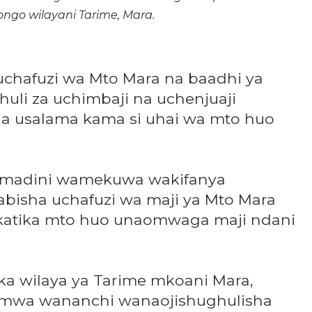
ngo wilayani Tarime, Mara.
hafuzi wa Mto Mara na baadhi ya
uli za uchimbaji na uchenjuaji
ha usalama kama si uhai wa mto huo
 madini wamekuwa wakifanya
abisha uchafuzi wa maji ya Mto Mara
i katika mto huo unaomwaga maji ndani
ika wilaya ya Tarime mkoani Mara,
 mwa wananchi wanaojishughulisha