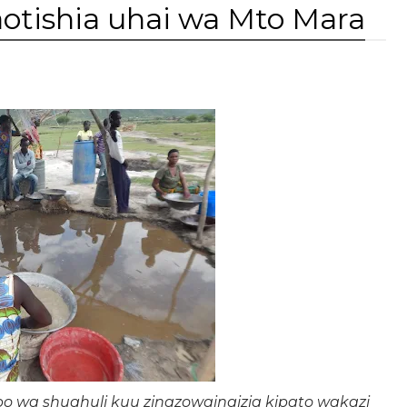
otishia uhai wa Mto Mara
 wa shughuli kuu zinazowaingizia kipato wakazi