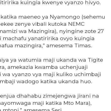
itiririka kuingia kwenye vyanzo hivyo.
opo katika maeneo ya Nyamongo (sehemu
 pekee zenye vibali kutoka NEMC
imamizi wa Mazingira), nyingine zote 27
ji machafu yanatiririka ovyo kuingia
hafua mazingira,” amesema Timas.
uiya ya watumia maji ukanda wa Tigite
ara, amekazia kwamba uchenjuaji
wa vyanzo vya maji kuliko uchimbaji
baji wadogo katika ukanda huo.
henjua dhahabu zimejengwa jirani na
nayomwaga maji katika Mto Mara),
a mtoni,” amesema Seri.