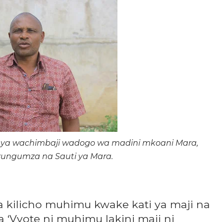
i ya wachimbaji wadogo wa madini mkoani Mara,
zungumza na Sauti ya Mara.
a kilicho muhimu kwake kati ya maji na
‘Vyote ni muhimu lakini maji ni