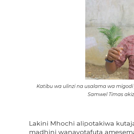
Katibu wa ulinzi na usalama wa migod
Samwel Timas aki
Lakini Mhochi alipotakiwa kutaj
madhini wanayotafuta amesema 