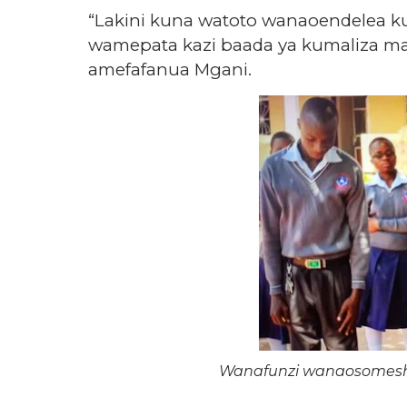
“Lakini kuna watoto wanaoendelea k
wamepata kazi baada ya kumaliza ma
amefafanua Mgani.
Wanafunzi wanaosomeshw