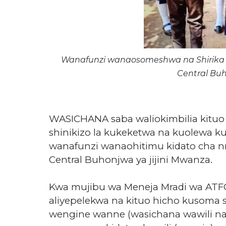
Wanafunzi wanaosomeshwa na Shirika 
Central Buh
WASICHANA saba waliokimbilia kitu
shinikizo la kukeketwa na kuolewa 
wanafunzi wanaohitimu kidato cha n
Central Buhonjwa ya jijini Mwanza.
Kwa mujibu wa Meneja Mradi wa ATFG
aliyepelekwa na kituo hicho kusoma 
wengine wanne (wasichana wawili na