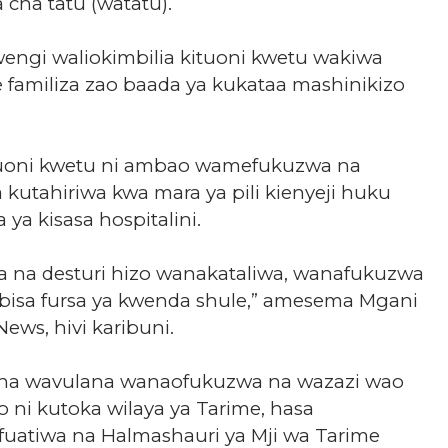
 cha tatu (watatu).
ngi waliokimbilia kituoni kwetu wakiwa
amiliza zao baada ya kukataa mashinikizo
tuoni kwetu ni ambao wamefukuzwa na
kutahiriwa kwa mara ya pili kienyeji huku
ya kisasa hospitalini.
 na desturi hizo wanakataliwa, wanafukuzwa
isa fursa ya kwenda shule,” amesema Mgani
ws, hivi karibuni.
na wavulana wanaofukuzwa na wazazi wao
o ni kutoka wilaya ya Tarime, hasa
ifuatiwa na Halmashauri ya Mji wa Tarime