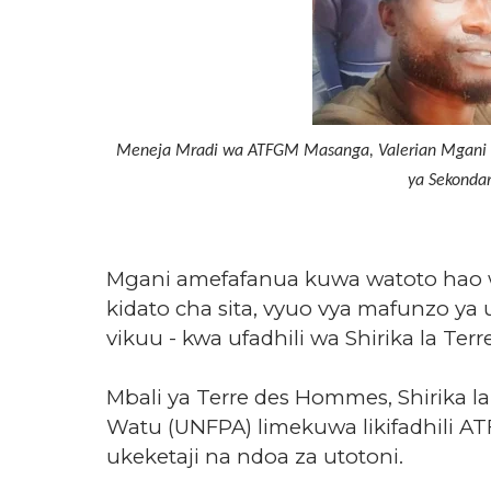
Meneja Mradi wa ATFGM Masanga, Valerian Mgani ak
ya Sekondar
Mgani amefafanua kuwa watoto hao 
kidato cha sita, vyuo vya mafunzo ya 
vikuu - kwa ufadhili wa Shirika la Te
Mbali ya Terre des Hommes, Shirika la
Watu (UNFPA) limekuwa likifadhili 
ukeketaji na ndoa za utotoni.