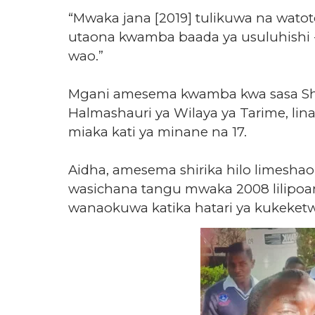
“Mwaka jana [2019] tulikuwa na watoto
utaona kwamba baada ya usuluhishi 
wao.”
Mgani amesema kwamba kwa sasa Shir
Halmashauri ya Wilaya ya Tarime, lin
miaka kati ya minane na 17.
Aidha, amesema shirika hilo limesha
wasichana tangu mwaka 2008 lilipoa
wanaokuwa katika hatari ya kukeket