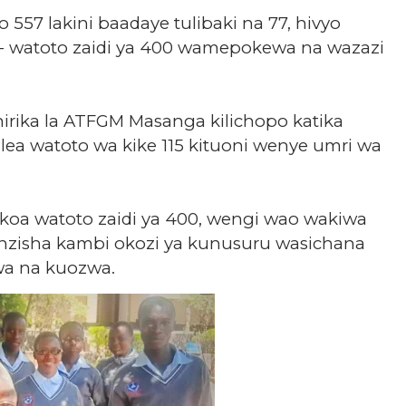
 557 lakini baadaye tulibaki na 77, hivyo
- watoto zaidi ya 400 wamepokewa na wazazi
ika la ATFGM Masanga kilichopo katika
alea watoto wa kike 115 kituoni wenye umri wa
okoa watoto zaidi ya 400, wengi wao wakiwa
nzisha kambi okozi ya kunusuru wasichana
wa na kuozwa.