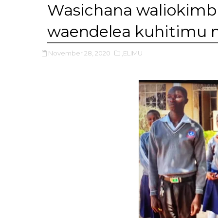
Wasichana waliokimb
waendelea kuhitimu 
November 28, 2020
,ELIMU