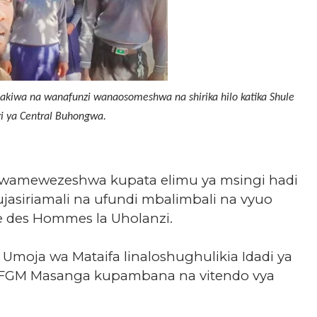
iwa na wanafunzi wanaosomeshwa na shirika hilo katika Shule
i ya Central Buhongwa.
wamewezeshwa kupata elimu ya msingi hadi
ujasiriamali na ufundi mbalimbali na vyuo
rre des Hommes la Uholanzi.
 Umoja wa Mataifa linaloshughulikia Idadi ya
ATFGM Masanga kupambana na vitendo vya