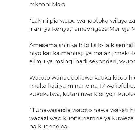
mkoani Mara.
“Lakini pia wapo wanaotoka wilaya z
jirani ya Kenya,” ameongeza Meneja
Amesema shirika hilo lisilo la kiseri
hiyo katika mahitaji ya malazi, chak
elimu ya msingi hadi sekondari, vyuo 
Watoto wanaopokewa katika kituo hi
miaka kati ya minane na 17 waliofuk
kukeketwa, kutahiriwa kienyeji, kuol
“Tunawasaidia watoto hawa wakati h
wazazi wao kuona namna ya kuweza 
na kuendelea: