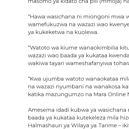
masomo ya kidato cha pili (mmoja) na
“Hawa wasichana ni miongoni mwa we
wamefukuzwa na wazazi wao kwenye f
ya kukeketwa na kuolewa.
“Watoto wa kiume wanaokimbilia ki
wazazi wao baada ya kukataa kwenda 
wakiwa tayari wameshafanyiwa tohara 
“Kwa ujumba watoto wanaokataa mila
na wazazi nyumbani na wanakosa kab
katika mazungumzo na Mara Online Ne
Amesema idadi kubwa ya wasichana 
baada ya kukataa kutekeleza mila hiz
Halmashauri ya Wilaya ya Tarime – ik