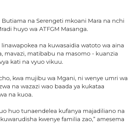
a Butiama na Serengeti mkoani Mara na nchi
 Mradi huyo wa ATFGM Masanga.
kali linawapokea na kuwasaidia watoto wa aina
ula, mavazi, matibabu na masomo - kuanzia
vya kati na vyuo vikuu.
cho, kwa mujibu wa Mgani, ni wenye umri wa
uzwa na wazazi wao baada ya kukataa
ewa na kuoa.
uo huo tunaendelea kufanya majadiliano na
kuwarudisha kwenye familia zao,” amesema