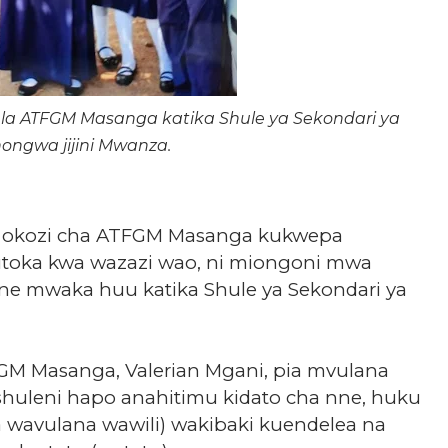
la ATFGM Masanga katika Shule ya Sekondari ya
ongwa jijini Mwanza.
o okozi cha ATFGM Masanga kukwepa
kutoka kwa wazazi wao, ni miongoni mwa
ne mwaka huu katika Shule ya Sekondari ya
M Masanga, Valerian Mgani, pia mvulana
shuleni hapo anahitimu kidato cha nne, huku
 wavulana wawili) wakibaki kuendelea na