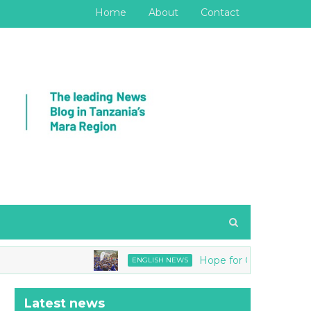
Home
About
Contact
Hope for Girls joins Tanzania N
ENGLISH NEWS
Latest news