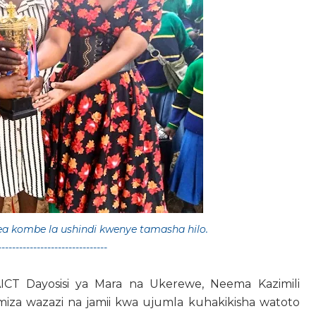
a kombe la ushindi kwenye tamasha hilo.
-------------------------------
T Dayosisi ya Mara na Ukerewe, Neema Kazimili
miza wazazi na jamii kwa ujumla kuhakikisha watoto