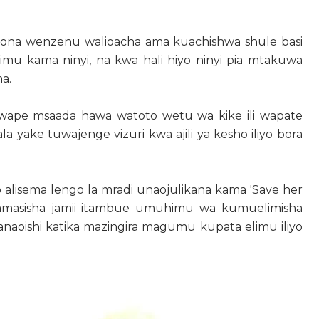
waona wenzenu walioacha ama kuachishwa shule basi
imu kama ninyi, na kwa hali hiyo ninyi pia mtakuwa
a.
ape msaada hawa watoto wetu wa kike ili wapate
la yake tuwajenge vizuri kwa ajili ya kesho iliyo bora
 alisema lengo la mradi unaojulikana kama 'Save her
uihamasisha jamii itambue umuhimu wa kumuelimisha
wanaoishi katika mazingira magumu kupata elimu iliyo