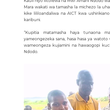
Kauli hiyo ilitolewa na Mwl Amani Ndodo wa 
Mara wakati wa tamasha la michezo la uh
kike lililoandaliwa na AICT kwa ushirikian
karibuni.
“Kupitia matamasha haya tunaona m
yameongezeka sana, hasa hasa ya watoto wa
wameongeza kujiamini na hawaogopi kuc
Ndodo.