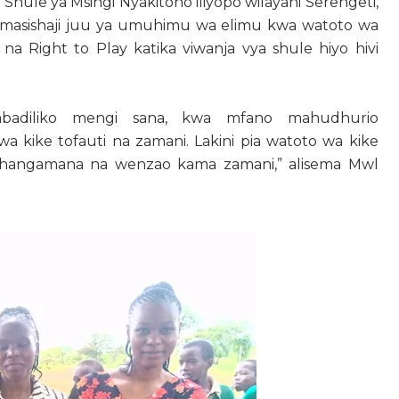
Shule ya Msingi Nyakitono iliyopo wilayani Serengeti,
amasishaji juu ya umuhimu wa elimu kwa watoto wa
o na Right to Play katika viwanja vya shule hiyo hivi
abadiliko mengi sana, kwa mfano mahudhurio
 kike tofauti na zamani. Lakini pia watoto wa kike
hangamana na wenzao kama zamani,” alisema Mwl