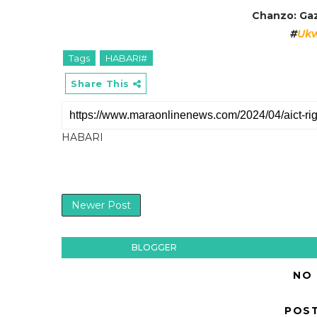
Chanzo: Gaz
#
Ukw
Tags
HABARI#
Share This
HABARI
Newer Post
BLOGGER
NO
POS