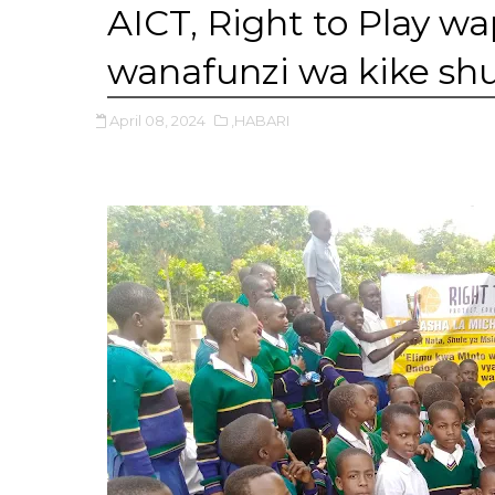
AICT, Right to Play w
wanafunzi wa kike shu
April 08, 2024
,HABARI