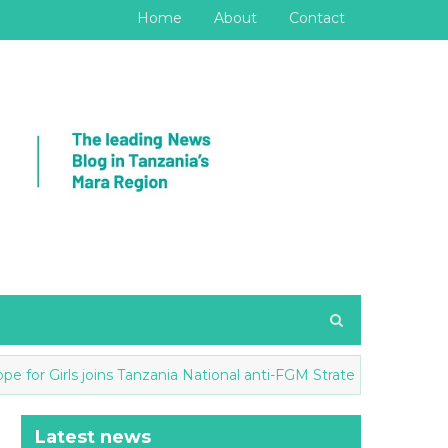
Home
About
Contact
irls joins Tanzania National anti-FGM Strategy
HABARI
Latest news