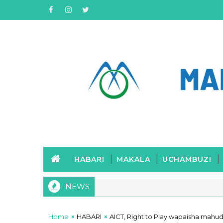
HABARI
MAKALA
UCHAMBUZI
NEWS
intongo kumuenzi Mwalimu Nyerere
Home
HABARI
AICT, Right to Play wapaisha mahud