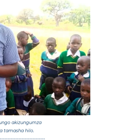
Fungo akizungumza
ka tamasha hilo.
-----------------------------