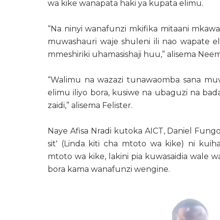
wa kike wanapata haki ya kupata elimu.
“Na ninyi wanafunzi mkifika mitaani mka
muwashauri waje shuleni ili nao wapate el
mmeshiriki uhamasishaji huu,” alisema Neem
“Walimu na wazazi tunawaomba sana muw
elimu iliyo bora, kusiwe na ubaguzi na bada
zaidi,” alisema Felister.
Naye Afisa Nradi kutoka AICT, Daniel Fungo
sit' (Linda kiti cha mtoto wa kike) ni k
mtoto wa kike, lakini pia kuwasaidia wale 
bora kama wanafunzi wengine.