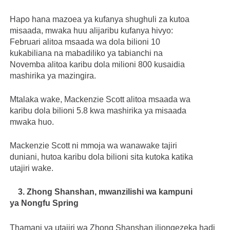
Hapo hana mazoea ya kufanya shughuli za kutoa
misaada, mwaka huu alijaribu kufanya hivyo:
Februari alitoa msaada wa dola bilioni 10
kukabiliana na mabadiliko ya tabianchi na
Novemba alitoa karibu dola milioni 800 kusaidia
mashirika ya mazingira.
Mtalaka wake, Mackenzie Scott alitoa msaada wa
karibu dola bilioni 5.8 kwa mashirika ya misaada
mwaka huo.
Mackenzie Scott ni mmoja wa wanawake tajiri
duniani, hutoa karibu dola bilioni sita kutoka katika
utajiri wake.
3. Zhong Shanshan,
mwanzilishi wa kampuni
ya
Nongfu Spring
Thamani ya utajiri wa Zhong Shanshan iliongezeka hadi