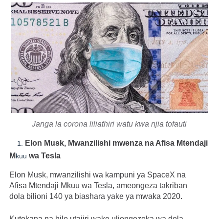
Janga la corona liliathiri watu kwa njia tofauti
Elon Musk,
Mwanzilishi mwenza na Afisa Mtendaji
1.
M
wa
Tesla
kuu
Elon Musk, mwanzilishi wa kampuni ya SpaceX na
Afisa Mtendaji Mkuu wa Tesla, ameongeza takriban
dola bilioni 140 ya biashara yake ya mwaka 2020.
Kutokana na hilo utajiri wake uliongezeka wa dola