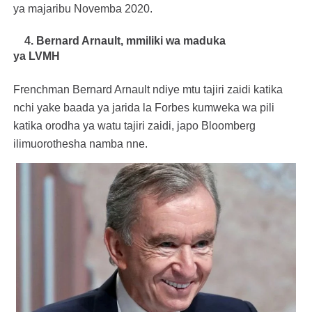
ya majaribu Novemba 2020.
4. Bernard Arnault,
mmiliki wa maduka
ya
LVMH
Frenchman Bernard Arnault ndiye mtu tajiri zaidi katika
nchi yake baada ya jarida la Forbes kumweka wa pili
katika orodha ya watu tajiri zaidi, japo Bloomberg
ilimuorothesha namba nne.