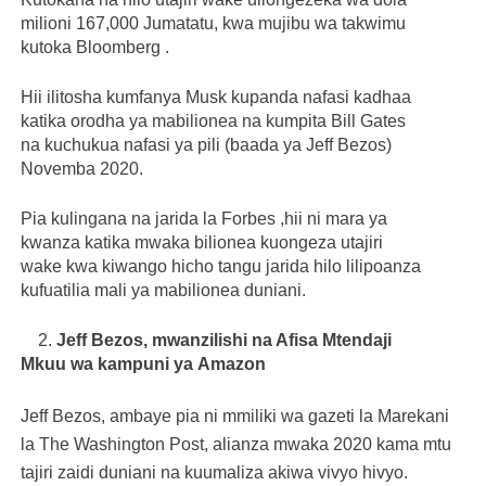
milioni 167,000 Jumatatu, kwa mujibu wa takwimu
kutoka Bloomberg .
Hii ilitosha kumfanya Musk kupanda nafasi kadhaa
katika orodha ya mabilionea na kumpita Bill Gates
na kuchukua nafasi ya pili (baada ya Jeff Bezos)
Novemba 2020.
Pia kulingana na jarida la Forbes ,hii ni mara ya
kwanza katika mwaka bilionea kuongeza utajiri
wake kwa kiwango hicho tangu jarida hilo lilipoanza
kufuatilia mali ya mabilionea duniani.
2.
Jeff Bezos,
mwanzilishi na Afisa Mtendaji
Mkuu wa kampuni ya
Amazon
Jeff Bezos, ambaye pia ni mmiliki wa gazeti la Marekani
la The Washington Post, alianza mwaka 2020 kama mtu
tajiri zaidi duniani na kuumaliza akiwa vivyo hivyo.