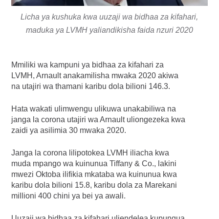
Licha ya kushuka kwa uuzaji wa bidhaa za kifahari,
maduka ya LVMH yaliandikisha faida nzuri 2020
Mmiliki wa kampuni ya bidhaa za kifahari za
LVMH, Arnault anakamilisha mwaka 2020 akiwa
na utajiri wa thamani karibu dola bilioni 146.3.
Hata wakati ulimwengu ulikuwa unakabiliwa na
janga la corona utajiri wa Arnault uliongezeka kwa
zaidi ya asilimia 30 mwaka 2020.
Janga la corona lilipotokea LVMH iliacha kwa
muda mpango wa kuinunua Tiffany & Co., lakini
mwezi Oktoba ilifikia mkataba wa kuinunua kwa
karibu dola bilioni 15.8, karibu dola za Marekani
millioni 400 chini ya bei ya awali.
Uuzaji wa bidhaa za kifahari uliendelea kupungua,