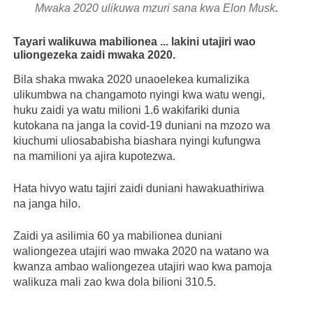
Mwaka 2020 ulikuwa mzuri sana kwa Elon Musk
.
Tayari walikuwa mabilionea ... lakini utajiri wao
uliongezeka zaidi mwaka 2020.
Bila shaka mwaka 2020 unaoelekea kumalizika
ulikumbwa na changamoto nyingi kwa watu wengi,
huku zaidi ya watu milioni 1.6 wakifariki dunia
kutokana na janga la covid-19 duniani na mzozo wa
kiuchumi uliosababisha biashara nyingi kufungwa
na mamilioni ya ajira kupotezwa.
Hata hivyo watu tajiri zaidi duniani hawakuathiriwa
na janga hilo.
Zaidi ya asilimia 60 ya mabilionea duniani
waliongezea utajiri wao mwaka 2020 na watano wa
kwanza ambao waliongezea utajiri wao kwa pamoja
walikuza mali zao kwa dola bilioni 310.5.