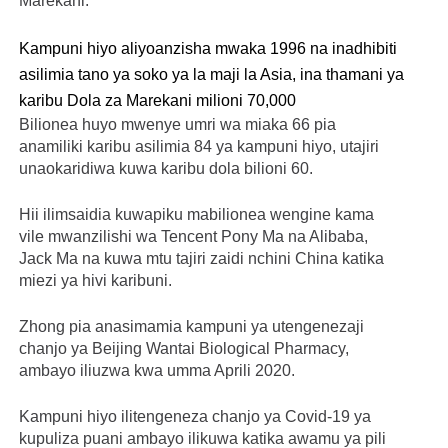
Marekani.
Kampuni hiyo aliyoanzisha mwaka 1996 na inadhibiti
asilimia tano ya soko ya la maji la Asia, ina thamani ya
karibu Dola za Marekani milioni 70,000
Bilionea huyo mwenye umri wa miaka 66 pia
anamiliki karibu asilimia 84 ya kampuni hiyo, utajiri
unaokaridiwa kuwa karibu dola bilioni 60.
Hii ilimsaidia kuwapiku mabilionea wengine kama
vile mwanzilishi wa Tencent Pony Ma na Alibaba,
Jack Ma na kuwa mtu tajiri zaidi nchini China katika
miezi ya hivi karibuni.
Zhong pia anasimamia kampuni ya utengenezaji
chanjo ya Beijing Wantai Biological Pharmacy,
ambayo iliuzwa kwa umma Aprili 2020.
Kampuni hiyo ilitengeneza chanjo ya Covid-19 ya
kupuliza puani ambayo ilikuwa katika awamu ya pili