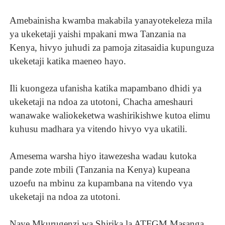
Amebainisha kwamba makabila yanayotekeleza mila
ya ukeketaji yaishi mpakani mwa Tanzania na
Kenya, hivyo juhudi za pamoja zitasaidia kupunguza
ukeketaji katika maeneo hayo.
Ili kuongeza ufanisha katika mapambano dhidi ya
ukeketaji na ndoa za utotoni, Chacha ameshauri
wanawake waliokeketwa washirikishwe kutoa elimu
kuhusu madhara ya vitendo hivyo vya ukatili.
Amesema warsha hiyo itawezesha wadau kutoka
pande zote mbili (Tanzania na Kenya) kupeana
uzoefu na mbinu za kupambana na vitendo vya
ukeketaji na ndoa za utotoni.
Naye Mkurugenzi wa Shirika la ATFGM Masanga,