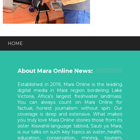
HOME
About Mara Online News:
Established in 2019, Mara Online is the leading
digital media in Mara region bordering Lake
Victoria, Africa’s largest freshwater landmass.
You can always count on Mara Online for
factual, honest journalism without spin. Our
coverage is deep and extensive. What makes
you truly love Mara Online stories those from its
sister Kiswahili-language tabloid, Sauti ya Mara,
is our talks on such key topics as water, health,
education, conservation, mining, tourism,