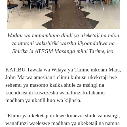
Wadau wa mapambano dhidi ya ukeketaji na ndoa
za utotoni wakishiriki warsha iliyoandaliwa na
Shirika la ATFGM Masanga mjini Tarime, leo.
KATIBU Tawala wa Wilaya ya Tarime mkoani Mara,
John Marwa ameshauri elimu kuhusu ukeketaji iwe
sehemu ya masomo katika shule za msingi na
kuendelea ili kuwezesha wanafunzi kufahamu
madhara ya ukatili huo wa kijinsia.
“Elimu ya ukeketaji itolewe kuanzia shule za msingi,
wanafunzi waelezwe madhara ya ukeketaji na namna