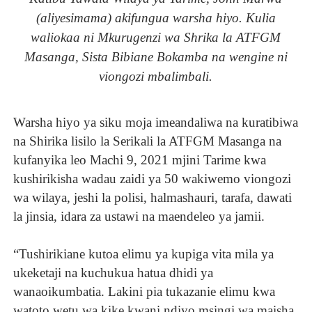
(aliyesimama) akifungua warsha hiyo. Kulia
waliokaa ni Mkurugenzi wa Shrika la ATFGM
Masanga, Sista Bibiane Bokamba na wengine ni
viongozi mbalimbali.
Warsha hiyo ya siku moja imeandaliwa na kuratibiwa
na Shirika lisilo la Serikali la ATFGM Masanga na
kufanyika leo Machi 9, 2021 mjini Tarime kwa
kushirikisha wadau zaidi ya 50 wakiwemo viongozi
wa wilaya, jeshi la polisi, halmashauri, tarafa, dawati
la jinsia, idara za ustawi na maendeleo ya jamii.
“Tushirikiane kutoa elimu ya kupiga vita mila ya
ukeketaji na kuchukua hatua dhidi ya
wanaoikumbatia. Lakini pia tukazanie elimu kwa
watoto wetu wa kike kwani ndiyo msingi wa maisha