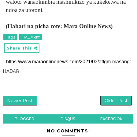
watoto wanaokimbia mashinikizo ya kukeketwa na
ndoa za utotoni.
(Habari na picha zote: Mara Online News)
Tags
HABARI#
Share This
HABARI
Newer Post
Older Post
BLOGGER
DISQUS
FACEBOOK
NO COMMENTS: