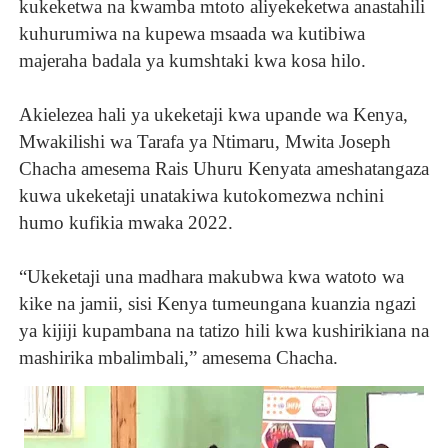
kukeketwa na kwamba mtoto aliyekeketwa anastahili
kuhurumiwa na kupewa msaada wa kutibiwa
majeraha badala ya kumshtaki kwa kosa hilo.
Akielezea hali ya ukeketaji kwa upande wa Kenya,
Mwakilishi wa Tarafa ya Ntimaru, Mwita Joseph
Chacha amesema Rais Uhuru Kenyata ameshatangaza
kuwa ukeketaji unatakiwa kutokomezwa nchini
humo kufikia mwaka 2022.
“Ukeketaji una madhara makubwa kwa watoto wa
kike na jamii, sisi Kenya tumeungana kuanzia ngazi
ya kijiji kupambana na tatizo hili kwa kushirikiana na
mashirika mbalimbali,” amesema Chacha.