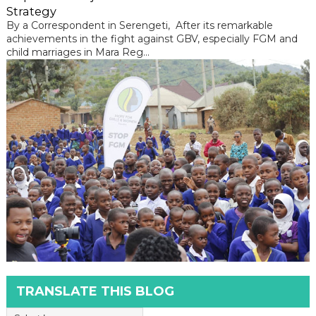
Strategy
By a Correspondent in Serengeti, After its remarkable
achievements in the fight against GBV, especially FGM and
child marriages in Mara Reg...
TRANSLATE THIS BLOG