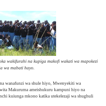
oka wakifurahi na kupiga makofi wakati wa mapokezi
a wa mabati hayo.
na wanafunzi wa shule hiyo, Mwenyekiti wa
Mwita Makuruma ameishukuru kampuni hiyo na
nchi kuiunga mkono katika utekelezaji wa shughuli