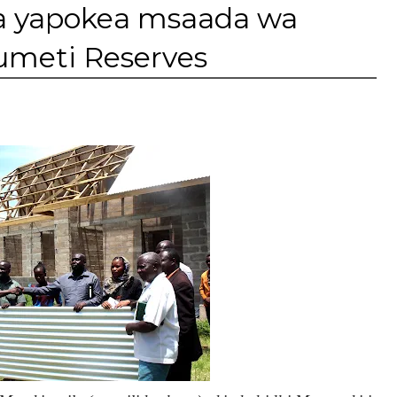
ka yapokea msaada wa
umeti Reserves