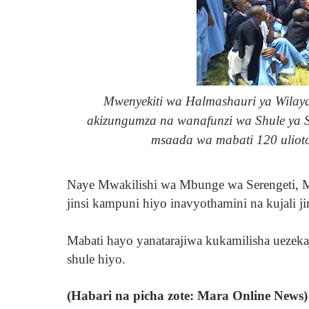
Mwenyekiti wa Halmashauri ya Wilaya
akizungumza na wanafunzi wa Shule ya 
msaada wa mabati 120 ulioto
Naye Mwakilishi wa Mbunge wa Serengeti,
jinsi kampuni hiyo inavyothamini na kujali j
Mabati hayo yanatarajiwa kukamilisha uezeka
shule hiyo.
(Habari na picha zote: Mara Online News)