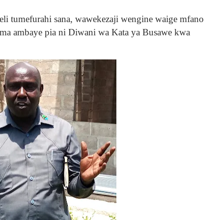
i tumefurahi sana, wawekezaji wengine waige mfano
ma ambaye pia ni Diwani wa Kata ya Busawe kwa