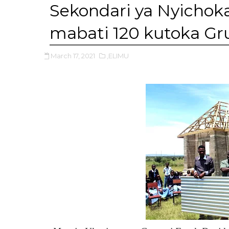
Sekondari ya Nyicho
mabati 120 kutoka Gr
March 17, 2021
,ELIMU