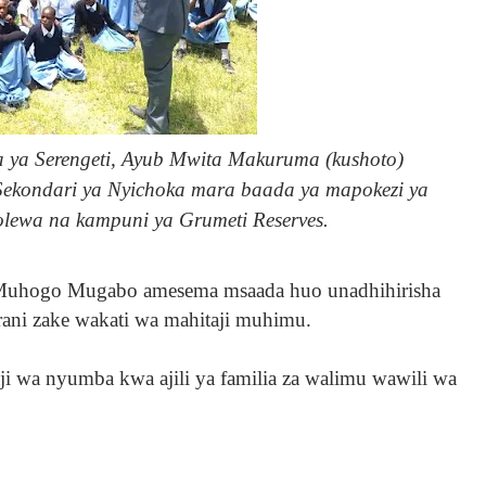
 ya Serengeti, Ayub Mwita Makuruma (kushoto)
Sekondari ya Nyichoka mara baada ya mapokezi ya
lewa na kampuni ya Grumeti Reserves.
 Muhogo Mugabo amesema msaada huo unadhihirisha
irani zake wakati wa mahitaji muhimu.
ji wa nyumba kwa ajili ya familia za walimu wawili wa