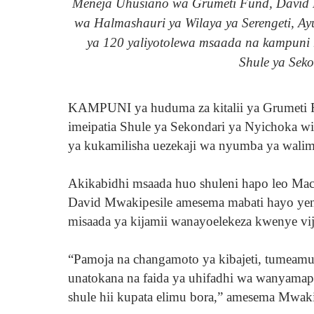
Meneja Uhusiano wa Grumeti Fund, David Mw
wa Halmashauri ya Wilaya ya Serengeti, Ay
ya 120 yaliyotolewa msaada na kampuni h
Shule ya Seko
KAMPUNI ya huduma za kitalii ya Grumeti 
imeipatia Shule ya Sekondari ya Nyichoka wi
ya kukamilisha uezekaji wa nyumba ya wali
Akikabidhi msaada huo shuleni hapo leo Ma
David Mwakipesile amesema mabati hayo yen
misaada ya kijamii wanayoelekeza kwenye vijij
“Pamoja na changamoto ya kibajeti, tumeamu
unatokana na faida ya uhifadhi wa wanyamapo
shule hii kupata elimu bora,” amesema Mwaki