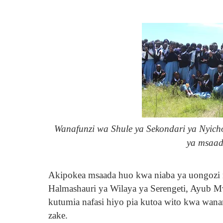
Wanafunzi wa Shule ya Sekondari ya Nyich
ya msaad
Akipokea msaada huo kwa niaba ya uongozi 
Halmashauri ya Wilaya ya Serengeti, Ayub 
kutumia nafasi hiyo pia kutoa wito kwa wana
zake.