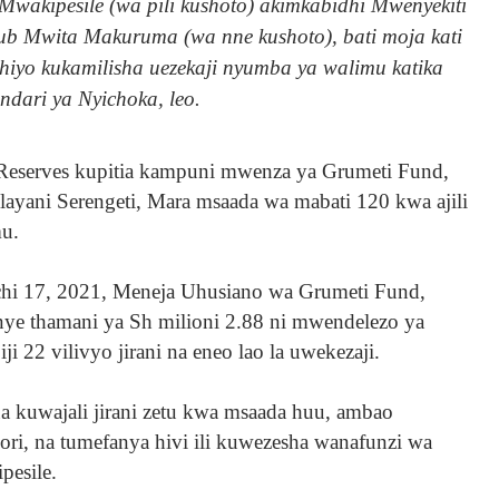
akipesile (wa pili kushoto) akimkabidhi Mwenyekiti
ub Mwita Makuruma (wa nne kushoto), bati moja kati
iyo kukamilisha uezekaji nyumba ya walimu katika
ndari ya Nyichoka, leo.
Reserves kupitia kampuni mwenza ya Grumeti Fund,
layani Serengeti, Mara msaada wa mabati 120 kwa ajili
mu.
chi 17, 2021, Meneja Uhusiano wa Grumeti Fund,
ye thamani ya Sh milioni 2.88 ni mwendelezo ya
i 22 vilivyo jirani na eneo lao la uwekezaji.
a kuwajali jirani zetu kwa msaada huu, ambao
ri, na tumefanya hivi ili kuwezesha wanafunzi wa
pesile.