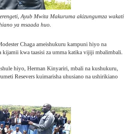
Serengeti, Ayub Mwita Makuruma akizungumza wakati
hiano ya msaada huo.
Modester Chaga ameishukuru kampuni hiyo na
kijamii kwa taasisi za umma katika vijiji mbalimbali.
hule hiyo, Herman Kinyariri, mbali na kushukuru,
meti Resevers kuimarisha uhusiano na ushirikiano