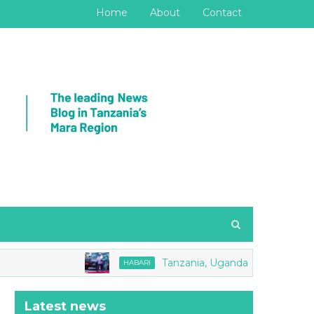
Home
About
Contact
Tanzania, Uganda zasaini Makubaliano 
HABARI
Latest news