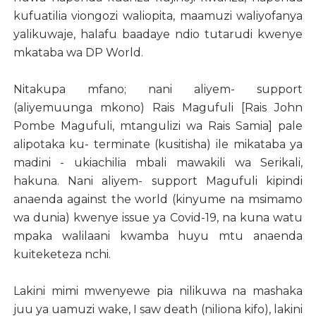
kufuatilia viongozi waliopita, maamuzi waliyofanya
yalikuwaje, halafu baadaye ndio tutarudi kwenye
mkataba wa DP World.
Nitakupa mfano; nani aliyem- support
(aliyemuunga mkono) Rais Magufuli [Rais John
Pombe Magufuli, mtangulizi wa Rais Samia] pale
alipotaka ku- terminate (kusitisha) ile mikataba ya
madini - ukiachilia mbali mawakili wa Serikali,
hakuna. Nani aliyem- support Magufuli kipindi
anaenda against the world (kinyume na msimamo
wa dunia) kwenye issue ya Covid-19, na kuna watu
mpaka walilaani kwamba huyu mtu anaenda
kuiteketeza nchi.
Lakini mimi mwenyewe pia nilikuwa na mashaka
juu ya uamuzi wake, I saw death (niliona kifo), lakini