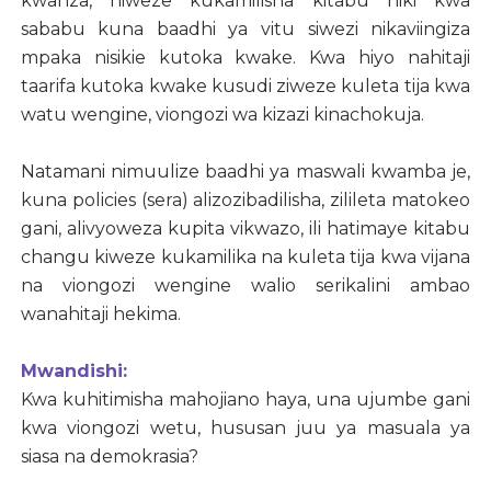
kwanza, niweze kukamilisha kitabu hiki kwa
sababu kuna baadhi ya vitu siwezi nikaviingiza
mpaka nisikie kutoka kwake. Kwa hiyo nahitaji
taarifa kutoka kwake kusudi ziweze kuleta tija kwa
watu wengine, viongozi wa kizazi kinachokuja.
Natamani nimuulize baadhi ya maswali kwamba je,
kuna policies (sera) alizozibadilisha, zilileta matokeo
gani, alivyoweza kupita vikwazo, ili hatimaye kitabu
changu kiweze kukamilika na kuleta tija kwa vijana
na viongozi wengine walio serikalini ambao
wanahitaji hekima.
Mwandishi:
Kwa kuhitimisha mahojiano haya, una ujumbe gani
kwa viongozi wetu, hususan juu ya masuala ya
siasa na demokrasia?