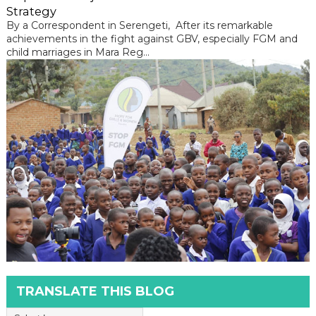
Strategy
By a Correspondent in Serengeti, After its remarkable
achievements in the fight against GBV, especially FGM and
child marriages in Mara Reg...
TRANSLATE THIS BLOG