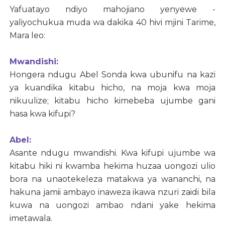
Yafuatayo ndiyo mahojiano yenyewe -
yaliyochukua muda wa dakika 40 hivi mjini Tarime,
Mara leo:
Mwandishi:
Hongera ndugu Abel Sonda kwa ubunifu na kazi
ya kuandika kitabu hicho, na moja kwa moja
nikuulize; kitabu hicho kimebeba ujumbe gani
hasa kwa kifupi?
Abel:
Asante ndugu mwandishi. Kwa kifupi ujumbe wa
kitabu hiki ni kwamba hekima huzaa uongozi ulio
bora na unaotekeleza matakwa ya wananchi, na
hakuna jamii ambayo inaweza ikawa nzuri zaidi bila
kuwa na uongozi ambao ndani yake hekima
imetawala.