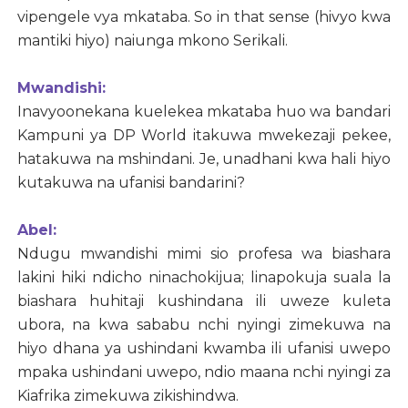
vipengele vya mkataba. So in that sense (hivyo kwa
mantiki hiyo) naiunga mkono Serikali.
Mwandishi:
Inavyoonekana kuelekea mkataba huo wa bandari
Kampuni ya DP World itakuwa mwekezaji pekee,
hatakuwa na mshindani. Je, unadhani kwa hali hiyo
kutakuwa na ufanisi bandarini?
Abel:
Ndugu mwandishi mimi sio profesa wa biashara
lakini hiki ndicho ninachokijua; linapokuja suala la
biashara huhitaji kushindana ili uweze kuleta
ubora, na kwa sababu nchi nyingi zimekuwa na
hiyo dhana ya ushindani kwamba ili ufanisi uwepo
mpaka ushindani uwepo, ndio maana nchi nyingi za
Kiafrika zimekuwa zikishindwa.