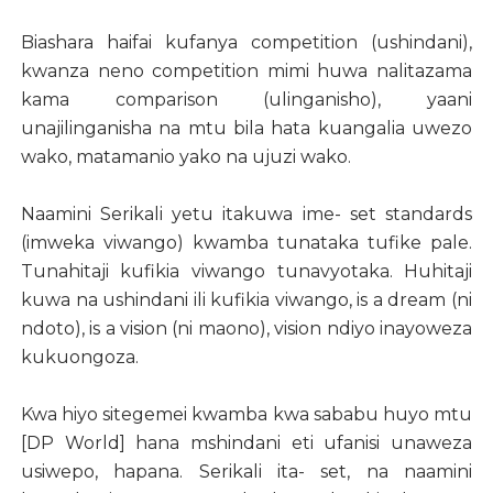
Biashara haifai kufanya competition (ushindani),
kwanza neno competition mimi huwa nalitazama
kama comparison (ulinganisho), yaani
unajilinganisha na mtu bila hata kuangalia uwezo
wako, matamanio yako na ujuzi wako.
Naamini Serikali yetu itakuwa ime- set standards
(imweka viwango) kwamba tunataka tufike pale.
Tunahitaji kufikia viwango tunavyotaka. Huhitaji
kuwa na ushindani ili kufikia viwango, is a dream (ni
ndoto), is a vision (ni maono), vision ndiyo inayoweza
kukuongoza.
Kwa hiyo sitegemei kwamba kwa sababu huyo mtu
[DP World] hana mshindani eti ufanisi unaweza
usiwepo, hapana. Serikali ita- set, na naamini