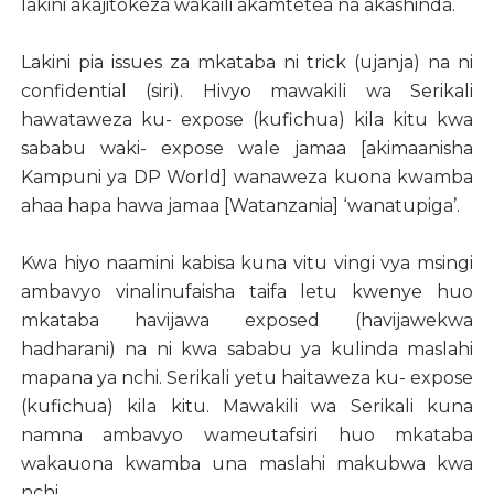
lakini akajitokeza wakaili akamtetea na akashinda.
Lakini pia issues za mkataba ni trick (ujanja) na ni
confidential (siri). Hivyo mawakili wa Serikali
hawataweza ku- expose (kufichua) kila kitu kwa
sababu waki- expose wale jamaa [akimaanisha
Kampuni ya DP World] wanaweza kuona kwamba
ahaa hapa hawa jamaa [Watanzania] ‘wanatupiga’.
Kwa hiyo naamini kabisa kuna vitu vingi vya msingi
ambavyo vinalinufaisha taifa letu kwenye huo
mkataba havijawa exposed (havijawekwa
hadharani) na ni kwa sababu ya kulinda maslahi
mapana ya nchi. Serikali yetu haitaweza ku- expose
(kufichua) kila kitu. Mawakili wa Serikali kuna
namna ambavyo wameutafsiri huo mkataba
wakauona kwamba una maslahi makubwa kwa
nchi.