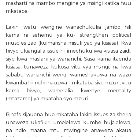
masharti na mambo mengine ya msingi katika huu
mkataba.
Lakini watu wengine wanachukulia jambo hili
kama ni sehemu ya ku- strengthen political
muscles zao (kuimarisha misuli yao ya kisiasa). Kwa
hivyo ukiangalia issue hii imechukuliwa kisiasa zaidi,
siyo kwa maslahi ya wananchi. Sasa kama itaenda
kisiasa, tunaweza kukosa vitu vya msingi, na kwa
sababu wananchi wengi wameshakuwa na wazo
kwamba hii nchi inauzwa - mkataba siyo mzuri, vitu
kama hivyo, wamelalia kwenye mentality
(mtazamo) ya mkataba siyo mzuri.
Binafsi sijauona huo mkataba lakini issues za sheria
unaweza ukafikiri umeielewa kumbe hujaielewa,
na ndio maana mtu mwingine anaweza akaua