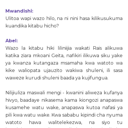
Mwandishi:
Ulitoa wapi wazo hilo, na ni nini hasa kilikusukuma
kuandika kitabu hicho?
Abel:
Wazo la kitabu hiki liliniijia wakati Rais alikuwa
katika ziara mkoani Geita, nafikiri ilikuwa siku yake
ya kwanza kutangaza msamaha kwa watoto wa
kike waliopata ujauzito wakiwa shuleni, ili sasa
waweze kurudi shuleni baada ya kujifungua.
Nilijiuliza maswali mengi - kwanini aliweza kufanya
hivyo, baadaye nikasema kama kiongozi anapaswa
kusamehe watu wake, anapaswa kutoa nafasi ya
pili kwa watu wake. Kwa sababu kipindi cha nyuma
watoto hawa walitelekezwa, na siyo tu