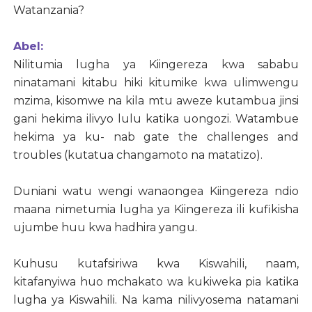
Watanzania?
Abel:
Nilitumia lugha ya Kiingereza kwa sababu
ninatamani kitabu hiki kitumike kwa ulimwengu
mzima, kisomwe na kila mtu aweze kutambua jinsi
gani hekima ilivyo lulu katika uongozi. Watambue
hekima ya ku- nab gate the challenges and
troubles (kutatua changamoto na matatizo).
Duniani watu wengi wanaongea Kiingereza ndio
maana nimetumia lugha ya Kiingereza ili kufikisha
ujumbe huu kwa hadhira yangu.
Kuhusu kutafsiriwa kwa Kiswahili, naam,
kitafanyiwa huo mchakato wa kukiweka pia katika
lugha ya Kiswahili. Na kama nilivyosema natamani