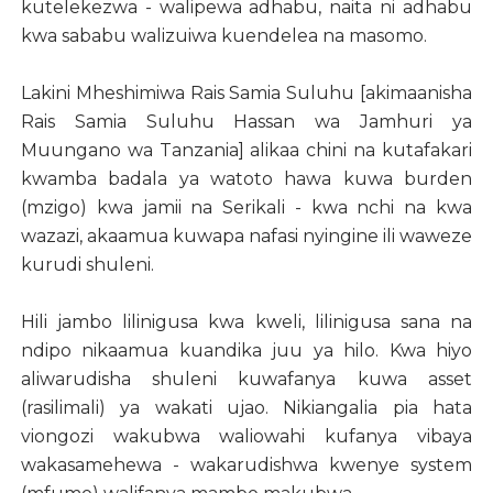
kutelekezwa - walipewa adhabu, naita ni adhabu
kwa sababu walizuiwa kuendelea na masomo.
Lakini Mheshimiwa Rais Samia Suluhu [akimaanisha
Rais Samia Suluhu Hassan wa Jamhuri ya
Muungano wa Tanzania] alikaa chini na kutafakari
kwamba badala ya watoto hawa kuwa burden
(mzigo) kwa jamii na Serikali - kwa nchi na kwa
wazazi, akaamua kuwapa nafasi nyingine ili waweze
kurudi shuleni.
Hili jambo lilinigusa kwa kweli, lilinigusa sana na
ndipo nikaamua kuandika juu ya hilo. Kwa hiyo
aliwarudisha shuleni kuwafanya kuwa asset
(rasilimali) ya wakati ujao. Nikiangalia pia hata
viongozi wakubwa waliowahi kufanya vibaya
wakasamehewa - wakarudishwa kwenye system