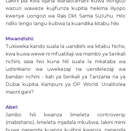
Lakini pia kwa vijana wanaotamani kuwa viongozi
wazuri waweze kujifunza kupitia hekima iliyopo
kwenye uongozi wa Rais Dkt Samia Suluhu. Hilo
ndilo lengo langu kubwa la kuandika kitabu hiki.
Mwandishi:
Tukiweka kando suala la uandishi wa kitabu hicho,
kwa kuwa wewe ni mfuatiliaji wa mambo ya Serikali
nchini, sasa hivi kuna hili suala la mkataba wa
ushirikiano wa uwekezaji na uendelezaji wa
bandari nchini - kati ya Serikali ya Tanzania na ya
Dubai kupitia Kampuni ya DP World. Unalitolea
maoni gani?
Abel:
Jambo hili kwanza limeleta controversy
(mabishano), limeleta mjadala mkubwa, lakini mimi
huwa napenda kuanza kujihoji kwanza, napenda