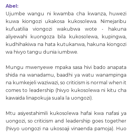
Abel:
Ujumbe wangu ni kwamba cha kwanza, huwezi
kuwa kiongozi ukakosa kukosolewa. Nimejaribu
kufuatilia viongozi wakubwa wote - hakuna
aliyewahi kuongoza bila kukosolewa, kupingwa,
kudhihakiwa na hata kutukanwa, hakuna kiongozi
wa hivyo tangu dunia iumbwe.
Mungu mwenyewe mpaka sasa hivi bado anapata
shida na wanadamu, baadhi ya watu wanampinga
na kumkejeli waziwazi, so criticism is normal when it
comes to leadership (hivyo kukosolewa ni kitu cha
kawaida linapokuja suala la uongozi).
Mtu asiyestahimili kukosolewa hafai kwa nafasi ya
uongozi, so criticism and leadership goes together
(hivyo uongozi na ukosoaji vinaenda pamoja). Huo