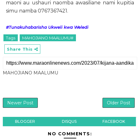
maoni au ushauri naomba awasiliane nami kupitia
simu namba 0767367421.
#Tunakuhabarisha Ukweli kwa Weledi
Tags
MAHOJIANO MAALUMU#
Share This
MAHOJIANO MAALUMU
Newer Post
Older Post
BLOGGER
DISQUS
FACEBOOK
NO COMMENTS: