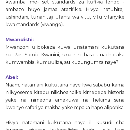
kwamba ime- set standards za kufikia lengo -
ambazo huyo jamaa atazifikia. Hivyo hatuhitaji
ushindani, tunahitaji ufanisi wa vitu, vitu vifanyike
kwa standards (viwango).
Mwandishi:
Mwanzoni ulidokeza kuwa unatamani kukutana
na Rais Samia. Kwanini, una nini hasa unachotaka
kumwambia, kumuuliza, au kuzungumza naye?
Abel:
Naam, natamani kukutana naye kwa sababu kama
nilivyosema kitabu nilichoandika kimebeba historia
yake na nimeona amekuwa na hekima sana
kwenye safari ya maisha yake mpaka hapo alipofika.
Hivyo natamani kukutana naye ili kusudi cha