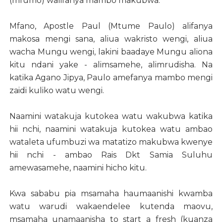
(mfumo) walifanya mambo makubwa.
Mfano, Apostle Paul (Mtume Paulo) alifanya
makosa mengi sana, aliua wakristo wengi, aliua
wacha Mungu wengi, lakini baadaye Mungu aliona
kitu ndani yake - alimsamehe, alimrudisha. Na
katika Agano Jipya, Paulo amefanya mambo mengi
zaidi kuliko watu wengi.
Naamini watakuja kutokea watu wakubwa katika
hii nchi, naamini watakuja kutokea watu ambao
wataleta ufumbuzi wa matatizo makubwa kwenye
hii nchi - ambao Rais Dkt Samia Suluhu
amewasamehe, naamini hicho kitu.
Kwa sababu pia msamaha haumaanishi kwamba
watu warudi wakaendelee kutenda maovu,
msamaha unamaanisha to start a fresh (kuanza