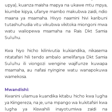
upya), kuanza maisha mapya na ukawe mtu mpya,
kiumbe kipya, ufanye mambo makubwa zaidi, ndio
maana ya msamaha. Hivyo naamini hivi karibuni
tutashuhudia vitu vikubwa vikitoka miongoni mwa
watu waliopewa msamaha na Rais Dkt Samia
Suluhu.
Kwa hiyo hicho kilinivutia kukiandika, nikasema
nitatafsiri hili tendo ambalo amelifanya Dkt Samia
Suluhu ili viongozi wengine wajifunze kuwapa
msamaha, au nafasi nyingine watu wanapokuwa
wamekosa.
Mwandishi:
Kwanini uliamua kuandika kitabu hicho kwa lugha
ya Kiingereza, na je, una mpango wa kukitafsiri kwa
lugha ya Kiswahili inayotumiwa zaidi na