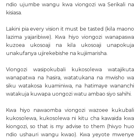
ndio ujumbe wangu kwa viongozi wa Serikali na
kisiasa.
Lakini pia every vision it must be tasted (kila maono
lazima yajaribiwe). Kwa hiyo viongozi wanapaswa
kuzoea ukosoaji na kila ukosoaji unapokuja
unakufanya ujirekebishe na kujiimarisha.
Viongozi wasipokubali kukosolewa watajikuta
wanapatwa na hasira, watatukana na mwisho wa
siku watakosa kuaminiwa, na hatimaye wananchi
watakuja kuwapa uongozi watu ambao siyo sahihi.
Kwa hiyo nawaomba viongozi wazoee kukubali
kukosolewa, kukosolewa ni kitu cha kawaida kwa
kiongozi, so that is my advise to them (hivyo huo
ndio ushauri wangu kwao). Kwa yeyote mwenye