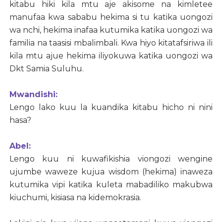
kitabu hiki kila mtu aje akisome na kimletee
manufaa kwa sababu hekima si tu katika uongozi
wa nchi, hekima inafaa kutumika katika uongozi wa
familia na taasisi mbalimbali. Kwa hiyo kitatafsiriwa ili
kila mtu ajue hekima iliyokuwa katika uongozi wa
Dkt Samia Suluhu.
Mwandishi:
Lengo lako kuu la kuandika kitabu hicho ni nini
hasa?
Abel:
Lengo kuu ni kuwafikishia viongozi wengine
ujumbe waweze kujua wisdom (hekima) inaweza
kutumika vipi katika kuleta mabadiliko makubwa
kiuchumi, kisiasa na kidemokrasia.