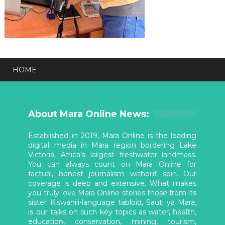
HOME
About Mara Online News:
Established in 2019, Mara Online is the leading
digital media in Mara region bordering Lake
Victoria, Africa’s largest freshwater landmass.
You can always count on Mara Online for
factual, honest journalism without spin. Our
coverage is deep and extensive. What makes
you truly love Mara Online stories those from its
sister Kiswahili-language tabloid, Sauti ya Mara,
is our talks on such key topics as water, health,
education, conservation, mining, tourism,