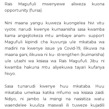
Rais Magufuli mwenyewe aliweza kuona
opportunity (fursa).
Nini maana yangu kuweza kuongelea hivi vitu
vyote; narudi kwenye kumaanisha sasa kwamba
kama angejitokeza mtu ambaye anam- support
Magufuli kipindi cha kuvunja ule mkataba wa
madini na kwenye issue ya Covid-19, ilikuwa na
maana gani, ilikuwa ni ku- strengthen (kuimarisha)
ule utashi wa kisiasa wa Rais Magufuli. Jibu ni
kwamba hakuna mtu aliyekuwa tayari kufanya
hivyo.
Sasa tunarudi kwenye huu mkataba. Huu
mkataba umekaa katika mfumo wa kisiasa zaidi.
Ndiyo, ni jambo la msingi na nasisitiza watu
waendelee kuuliza maswali ili tuweze kujadili