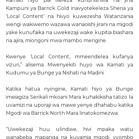
Kamati hiyo pia ilieleza kuridhishwa na jinsi
Kampuni ya Barrick Gold inavyotekeleza Sheria ya
‘Local Content’ na hivyo kuwezesha Watanzania
wengi wakiwemo wazawa wanaoishi jirani na migodi
yake kunufaika na uwekezaji wake kupitia biashara
na ajira, miongoni mwa mambo mengine.
Kwenye ‘Local Content, mmeendelea kufanya
vizuri,” alisema Mwenyekiti huyo wa Kamati ya
Kudumu ya Bunge ya Nishati na Madini.
Katika hatua nyingine, Kamati hiyo ya Bunge
imeiagiza Serikali mkoani Mara kuhakikisha tatizo la
uvamizi na uporaji wa mawe yenye dhahabu katika
Mgodi wa Barrick North Mara linatokomezwa.
“Uwekezaji huu ulindwe, hivi mpaka watu
wanabeba mapanga na kuvamia mgodi, vyombo