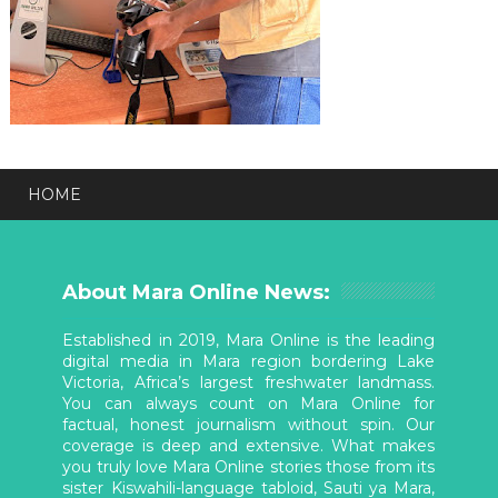
HOME
About Mara Online News:
Established in 2019, Mara Online is the leading
digital media in Mara region bordering Lake
Victoria, Africa’s largest freshwater landmass.
You can always count on Mara Online for
factual, honest journalism without spin. Our
coverage is deep and extensive. What makes
you truly love Mara Online stories those from its
sister Kiswahili-language tabloid, Sauti ya Mara,