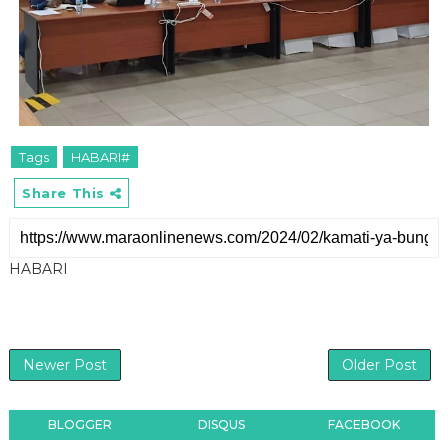
Tags
HABARI#
Share This
HABARI
Newer Post
Older Post
BLOGGER
DISQUS
FACEBOOK