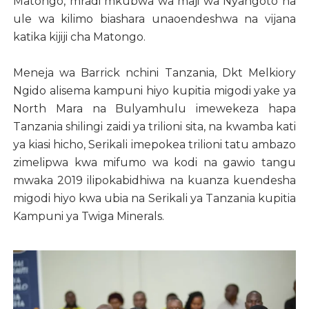
Matongo, mradi mkubwa wa maji wa Nyangoto na
ule wa kilimo biashara unaoendeshwa na vijana
katika kijiji cha Matongo.
Meneja wa Barrick nchini Tanzania, Dkt Melkiory
Ngido alisema kampuni hiyo kupitia migodi yake ya
North Mara na Bulyamhulu imewekeza hapa
Tanzania shilingi zaidi ya trilioni sita, na kwamba kati
ya kiasi hicho, Serikali imepokea trilioni tatu ambazo
zimelipwa kwa mifumo wa kodi na gawio tangu
mwaka 2019 ilipokabidhiwa na kuanza kuendesha
migodi hiyo kwa ubia na Serikali ya Tanzania kupitia
Kampuni ya Twiga Minerals.