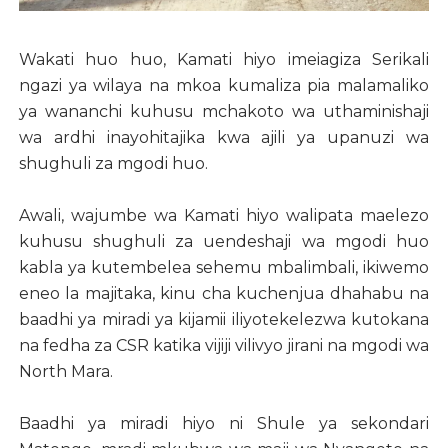
Wakati huo huo, Kamati hiyo imeiagiza Serikali
ngazi ya wilaya na mkoa kumaliza pia malamaliko
ya wananchi kuhusu mchakoto wa uthaminishaji
wa ardhi inayohitajika kwa ajili ya upanuzi wa
shughuli za mgodi huo.
Awali, wajumbe wa Kamati hiyo walipata maelezo
kuhusu shughuli za uendeshaji wa mgodi huo
kabla ya kutembelea sehemu mbalimbali, ikiwemo
eneo la majitaka, kinu cha kuchenjua dhahabu na
baadhi ya miradi ya kijamii iliyotekelezwa kutokana
na fedha za CSR katika vijiji vilivyo jirani na mgodi wa
North Mara.
Baadhi ya miradi hiyo ni Shule ya sekondari