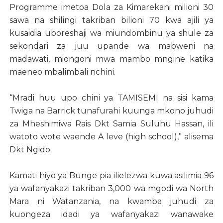
Programme imetoa Dola za Kimarekani milioni 30
sawa na shilingi takriban bilioni 70 kwa ajili ya
kusaidia uboreshaji wa miundombinu ya shule za
sekondari za juu upande wa mabweni na
madawati, miongoni mwa mambo mngine katika
maeneo mbalimbali nchini.
“Mradi huu upo chini ya TAMISEMI na sisi kama
Twiga na Barrick tunafurahi kuunga mkono juhudi
za Mheshimiwa Rais Dkt Samia Suluhu Hassan, ili
watoto wote waende A leve (high school),” alisema
Dkt Ngido.
Kamati hiyo ya Bunge pia ilielezwa kuwa asilimia 96
ya wafanyakazi takriban 3,000 wa mgodi wa North
Mara ni Watanzania, na kwamba juhudi za
kuongeza idadi ya wafanyakazi wanawake