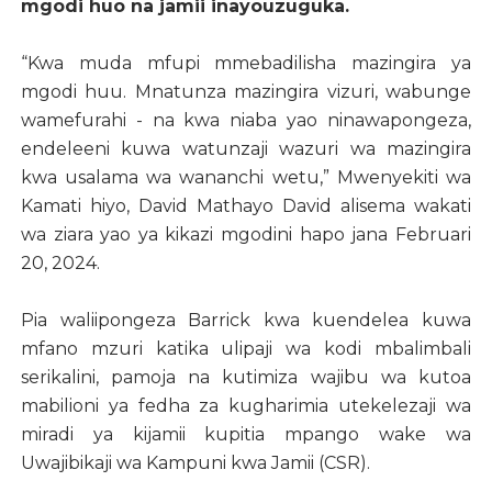
mgodi huo na jamii inayouzuguka.
“Kwa muda mfupi mmebadilisha mazingira ya
mgodi huu. Mnatunza mazingira vizuri, wabunge
wamefurahi - na kwa niaba yao ninawapongeza,
endeleeni kuwa watunzaji wazuri wa mazingira
kwa usalama wa wananchi wetu,” Mwenyekiti wa
Kamati hiyo, David Mathayo David alisema wakati
wa ziara yao ya kikazi mgodini hapo jana Februari
20, 2024.
Pia waliipongeza Barrick kwa kuendelea kuwa
mfano mzuri katika ulipaji wa kodi mbalimbali
serikalini, pamoja na kutimiza wajibu wa kutoa
mabilioni ya fedha za kugharimia utekelezaji wa
miradi ya kijamii kupitia mpango wake wa
Uwajibikaji wa Kampuni kwa Jamii (CSR).