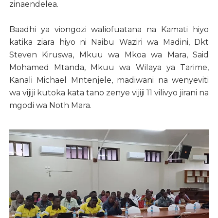
zinaendelea.
Baadhi ya viongozi waliofuatana na Kamati hiyo
katika ziara hiyo ni Naibu Waziri wa Madini, Dkt
Steven Kiruswa, Mkuu wa Mkoa wa Mara, Said
Mohamed Mtanda, Mkuu wa Wilaya ya Tarime,
Kanali Michael Mntenjele, madiwani na wenyeviti
wa vijiji kutoka kata tano zenye vijiji 11 vilivyo jirani na
mgodi wa Noth Mara.