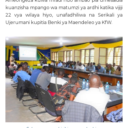
Ameongeza kuwa mradi huo ambao pia umesaidia
kuanzisha mpango wa matumzi ya ardhi katika vijiji
22 vya wilaya hiyo, unafadhiliwa na Serikali ya
Ujerumani kupitia Benki ya Maendeleo ya KfW.