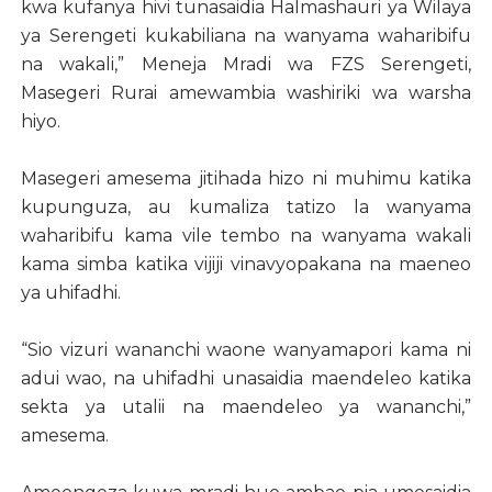
kwa kufanya hivi tunasaidia Halmashauri ya Wilaya
ya Serengeti kukabiliana na wanyama waharibifu
na wakali,” Meneja Mradi wa FZS Serengeti,
Masegeri Rurai amewambia washiriki wa warsha
hiyo.
Masegeri amesema jitihada hizo ni muhimu katika
kupunguza, au kumaliza tatizo la wanyama
waharibifu kama vile tembo na wanyama wakali
kama simba katika vijiji vinavyopakana na maeneo
ya uhifadhi.
“Sio vizuri wananchi waone wanyamapori kama ni
adui wao, na uhifadhi unasaidia maendeleo katika
sekta ya utalii na maendeleo ya wananchi,”
amesema.