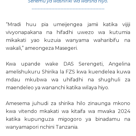
Sehemu ya washiriki wa warsha hiyo.
------------------------------------------------
“Mradi huu pia umeijengea jamii katika vijiji
vivyonapakana na hifadhi uwezo wa kutumia
mikakati yao kuzuia wanyama waharibifu na
wakali,” ameongeza Masegeri.
Kwa upande wake DAS Serengeti, Angelina
amelishukuru Shirika la FZS kwa kuendelea kuwa
mdau mkubwa wa uhifadhi na shughuli za
maendeleo ya wananchi katika wilaya hiyo.
Amesema juhudi za shirika hilo zinaunga mkono
kwa vitendo mkakati wa kitaifa wa mwaka 2024
katika kupunguza migogoro ya binadamu na
wanyamapori nchini Tanzania.