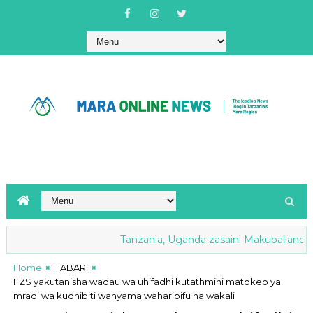
Tanzania, Uganda zasaini Makubaliano ya Map
Home
HABARI
FZS yakutanisha wadau wa uhifadhi kutathmini matokeo ya
mradi wa kudhibiti wanyama waharibifu na wakali