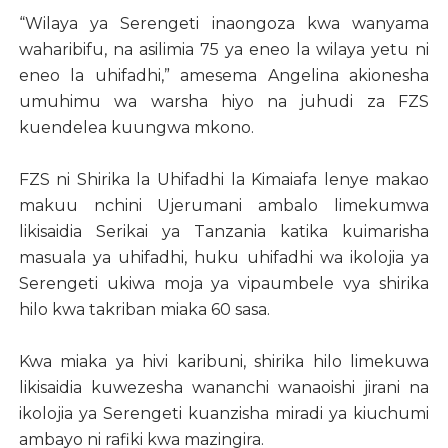
“Wilaya ya Serengeti inaongoza kwa wanyama
waharibifu, na asilimia 75 ya eneo la wilaya yetu ni
eneo la uhifadhi,” amesema Angelina akionesha
umuhimu wa warsha hiyo na juhudi za FZS
kuendelea kuungwa mkono.
FZS ni Shirika la Uhifadhi la Kimaiafa lenye makao
makuu nchini Ujerumani ambalo limekumwa
likisaidia Serikai ya Tanzania katika kuimarisha
masuala ya uhifadhi, huku uhifadhi wa ikolojia ya
Serengeti ukiwa moja ya vipaumbele vya shirika
hilo kwa takriban miaka 60 sasa.
Kwa miaka ya hivi karibuni, shirika hilo limekuwa
likisaidia kuwezesha wananchi wanaoishi jirani na
ikolojia ya Serengeti kuanzisha miradi ya kiuchumi
ambayo ni rafiki kwa mazingira.