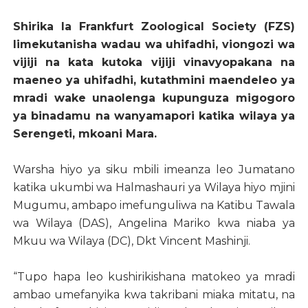
Shirika la Frankfurt Zoological Society (FZS)
limekutanisha wadau wa uhifadhi, viongozi wa
vijiji na kata kutoka vijiji vinavyopakana na
maeneo ya uhifadhi, kutathmini maendeleo ya
mradi wake unaolenga kupunguza migogoro
ya binadamu na wanyamapori katika wilaya ya
Serengeti, mkoani Mara.
Warsha hiyo ya siku mbili imeanza leo Jumatano
katika ukumbi wa Halmashauri ya Wilaya hiyo mjini
Mugumu, ambapo imefunguliwa na Katibu Tawala
wa Wilaya (DAS), Angelina Mariko kwa niaba ya
Mkuu wa Wilaya (DC), Dkt Vincent Mashinji.
“Tupo hapa leo kushirikishana matokeo ya mradi
ambao umefanyika kwa takribani miaka mitatu, na