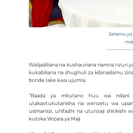
Sehemu ya w
mad
-----------------
Walijadiliana na kushauriana namna nzuri 
kukabiliana na shughuli za kibinadamu zin
bonde lake kwa ujumla.
“Baada ya mkutano huu wa ndani 
utakaotukutanisha na wenzetu wa upand
usimamizi, uhifadhi na utunzaji shirikishi
kutoka Wizara ya Maji.