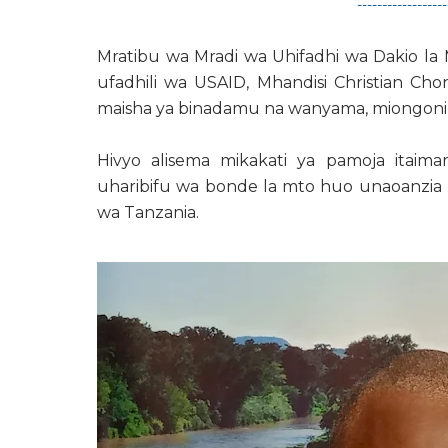
------------------
Mratibu wa Mradi wa Uhifadhi wa Dakio l
ufadhili wa USAID, Mhandisi Christian C
maisha ya binadamu na wanyama, miongoni
Hivyo alisema mikakati ya pamoja itaima
uharibifu wa bonde la mto huo unaoanzia Ke
wa Tanzania.