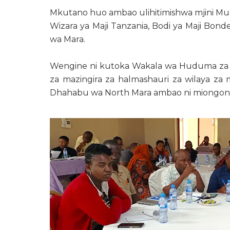
Mkutano huo ambao ulihitimishwa mjini Mus
Wizara ya Maji Tanzania, Bodi ya Maji Bond
wa Mara.
Wengine ni kutoka Wakala wa Huduma za Mi
za mazingira za halmashauri za wilaya za
Dhahabu wa North Mara ambao ni miongoni