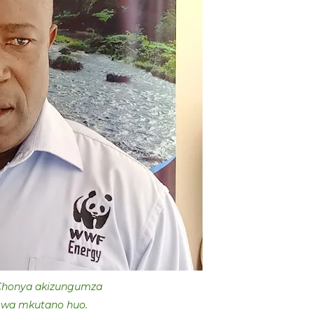
Chonya akizungumza
 wa mkutano huo.