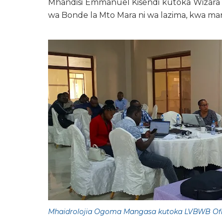
Mhandisi Emmanuel Kisendi kutoka Wizara ya 
wa Bonde la Mto Mara ni wa lazima, kwa manu
Mhaidrolojia Ogoma Mangasa kutoka LVBWB Ofis