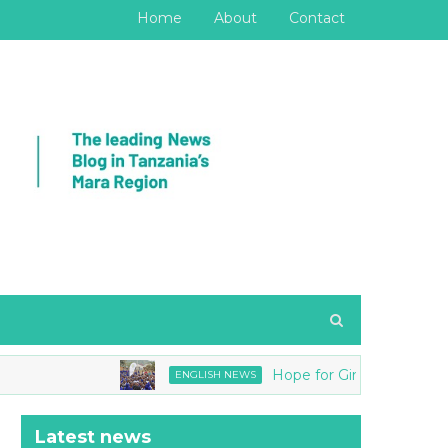
Home
About
Contact
Hope for Girls joins Tanzania Nati
ENGLISH NEWS
Latest news