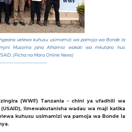
engeana uelewa kuhusu usimamizi wa pamoja wa Bonde la
mjini Musoma jana Alhamisi wakati wa mkutano huo
SAID. (Picha na Mara Online News)
--------------------------------
azingira (WWF) Tanzania - chini ya ufadhili wa
 (USAID), limewakutanisha wadau wa maji katika
elewa kuhusu usimamizi wa pamoja wa Bonde la
nya.