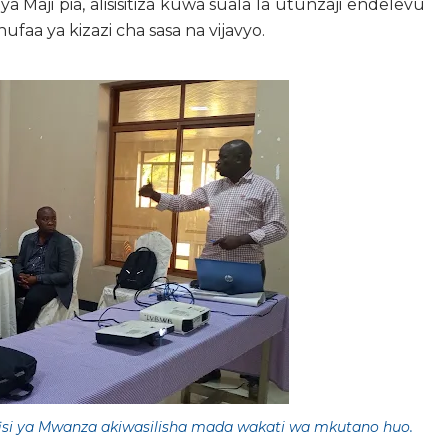
Maji pia, alisisitiza kuwa suala la utunzaji endelevu
faa ya kizazi cha sasa na vijavyo.
i ya Mwanza akiwasilisha mada wakati wa mkutano huo.