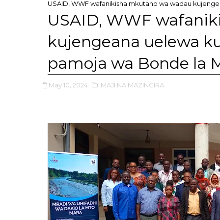
USAID, WWF wafanikisha mkutano wa wadau kujengea
USAID, WWF wafanik
kujengeana uelewa k
pamoja wa Bonde la 
May 10, 2024
,MAJI NA MAZINGIRA