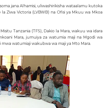
oma jana Alhamisi, uliwashirikisha wataalamu kutoka
e la Ziwa Victoria (LVBWB) na Ofisi ya Mkuu wa Mkoa
situ Tanzania (TFS), Dakio la Mara, wakuu wa idara
 mkoani Mara, jumuiya za watumia maji na Mgodi wa
 mwa watumiaji wakubwa wa maji ya Mto Mara.