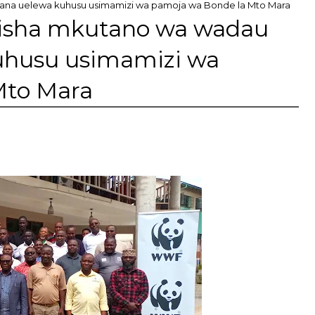
na uelewa kuhusu usimamizi wa pamoja wa Bonde la Mto Mara
isha mkutano wa wadau
uhusu usimamizi wa
Mto Mara