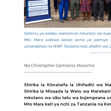
Sehemu ya wadau walioshiriki mkutano wa kuj
Mto Mara wakiwa katika picha ya pamoja 
ulioandaliwa na WWF Tanzania kwa ufadhili wa U
-----------------
Na Christopher Gamaina, Musoma
----------------------------------------------
Shirika la Kimataifa la Uhifadhi wa M
Shirika la Misaada la Watu wa Marekani
mkutano wa siku tatu wa kujengeana u
Mto Mara kati ya nchi za Tanzania na Ke