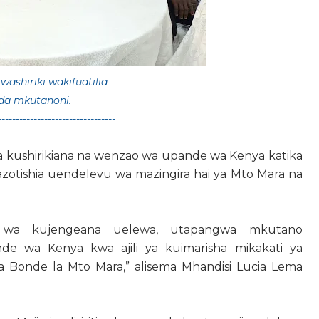
ashiriki wakifuatilia
a mkutanoni.
---------------------------------
ya kushirikiana na wenzao wa upande wa Kenya katika
azotishia uendelevu wa mazingira hai ya Mto Mara na
wa kujengeana uelewa, utapangwa mkutano
e wa Kenya kwa ajili ya kuimarisha mikakati ya
 wa Bonde la Mto Mara,” alisema Mhandisi Lucia Lema