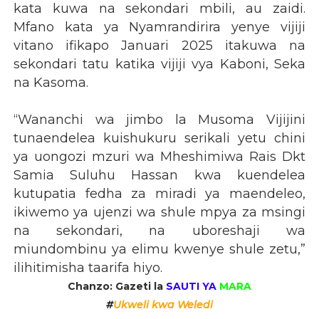
kata kuwa na sekondari mbili, au zaidi.
Mfano kata ya Nyamrandirira yenye vijiji
vitano ifikapo Januari 2025 itakuwa na
sekondari tatu katika vijiji vya Kaboni, Seka
na Kasoma.
“Wananchi wa jimbo la Musoma Vijijini
tunaendelea kuishukuru serikali yetu chini
ya uongozi mzuri wa Mheshimiwa Rais Dkt
Samia Suluhu Hassan kwa kuendelea
kutupatia fedha za miradi ya maendeleo,
ikiwemo ya ujenzi wa shule mpya za msingi
na sekondari, na uboreshaji wa
miundombinu ya elimu kwenye shule zetu,”
ilihitimisha taarifa hiyo.
Chanzo: Gazeti la
SAUTI YA
MARA
#
Ukweli kwa Weledi