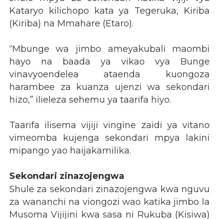
Kataryo kilichopo kata ya Tegeruka, Kiriba
(Kiriba) na Mmahare (Etaro).
“Mbunge wa jimbo ameyakubali maombi
hayo na baada ya vikao vya Bunge
vinavyoendelea ataenda kuongoza
harambee za kuanza ujenzi wa sekondari
hizo,” ilieleza sehemu ya taarifa hiyo.
Taarifa ilisema vijiji vingine zaidi ya vitano
vimeomba kujenga sekondari mpya lakini
mipango yao haijakamilika.
Sekondari zinazojengwa
Shule za sekondari zinazojengwa kwa nguvu
za wananchi na viongozi wao katika jimbo la
Musoma Vijijini kwa sasa ni Rukuba (Kisiwa)