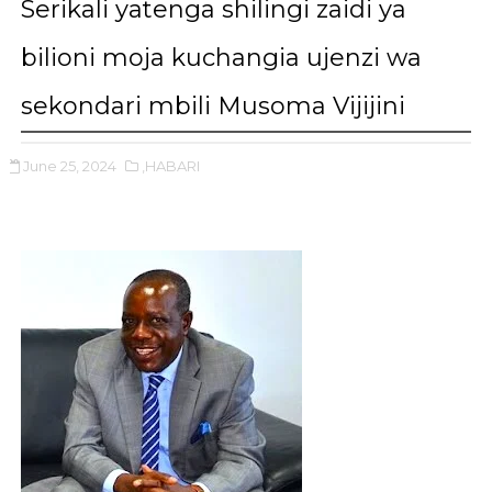
Serikali yatenga shilingi zaidi ya
bilioni moja kuchangia ujenzi wa
sekondari mbili Musoma Vijijini
June 25, 2024
,HABARI