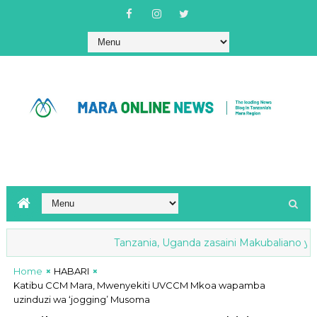
Tanzania, Uganda zasaini Makubaliano ya Mapen
ga yavuna shilingi milioni 259
Home
HABARI
Katibu CCM Mara, Mwenyekiti UVCCM Mkoa wapamba
uzinduzi wa ‘jogging’ Musoma