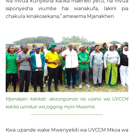
wa mvua kunyesha katika maeneo yetu, na mvua
isiponyesha viumbe hai wanakufa, lakini pia
chakula kinakosekana,” amesema Mjanakheri.
Mjanakjeri katikati akizungumza na vijana wa UVCCM
katika uzinduzi wa jogging mjini Musoma.
------------------------------------------------
Kwa upande wake Mwenyekiti wa UVCCM Mkoa wa