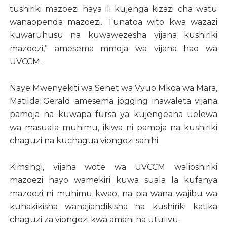
tushiriki mazoezi haya ili kujenga kizazi cha watu
wanaopenda mazoezi. Tunatoa wito kwa wazazi
kuwaruhusu na kuwawezesha vijana kushiriki
mazoezi,” amesema mmoja wa vijana hao wa
UVCCM.
Naye Mwenyekiti wa Senet wa Vyuo Mkoa wa Mara,
Matilda Gerald amesema jogging inawaleta vijana
pamoja na kuwapa fursa ya kujengeana uelewa
wa masuala muhimu, ikiwa ni pamoja na kushiriki
chaguzi na kuchagua viongozi sahihi.
Kimsingi, vijana wote wa UVCCM walioshiriki
mazoezi hayo wamekiri kuwa suala la kufanya
mazoezi ni muhimu kwao, na pia wana wajibu wa
kuhakikisha wanajiandikisha na kushiriki katika
chaguzi za viongozi kwa amani na utulivu.