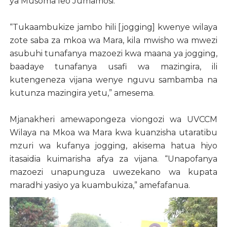
ya Musoma leo Jumamosi.
“Tukaambukize jambo hili [jogging] kwenye wilaya
zote saba za mkoa wa Mara, kila mwisho wa mwezi
asubuhi tunafanya mazoezi kwa maana ya jogging,
baadaye tunafanya usafi wa mazingira, ili
kutengeneza vijana wenye nguvu sambamba na
kutunza mazingira yetu,” amesema.
Mjanakheri amewapongeza viongozi wa UVCCM
Wilaya na Mkoa wa Mara kwa kuanzisha utaratibu
mzuri wa kufanya jogging, akisema hatua hiyo
itasaidia kuimarisha afya za vijana. “Unapofanya
mazoezi unapunguza uwezekano wa kupata
maradhi yasiyo ya kuambukiza,” amefafanua.