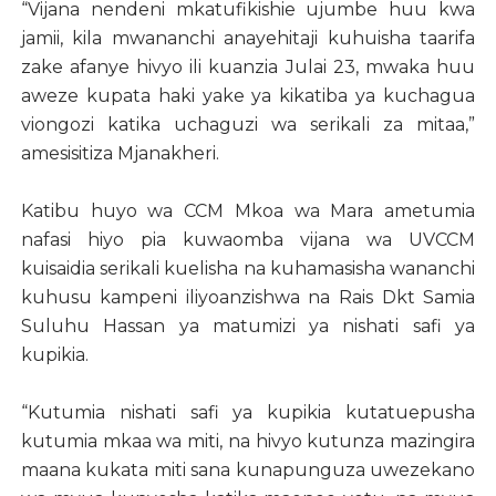
“Vijana nendeni mkatufikishie ujumbe huu kwa
jamii, kila mwananchi anayehitaji kuhuisha taarifa
zake afanye hivyo ili kuanzia Julai 23, mwaka huu
aweze kupata haki yake ya kikatiba ya kuchagua
viongozi katika uchaguzi wa serikali za mitaa,”
amesisitiza Mjanakheri.
Katibu huyo wa CCM Mkoa wa Mara ametumia
nafasi hiyo pia kuwaomba vijana wa UVCCM
kuisaidia serikali kuelisha na kuhamasisha wananchi
kuhusu kampeni iliyoanzishwa na Rais Dkt Samia
Suluhu Hassan ya matumizi ya nishati safi ya
kupikia.
“Kutumia nishati safi ya kupikia kutatuepusha
kutumia mkaa wa miti, na hivyo kutunza mazingira
maana kukata miti sana kunapunguza uwezekano