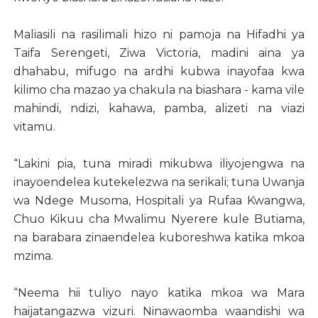
Maliasili na rasilimali hizo ni pamoja na Hifadhi ya
Taifa Serengeti, Ziwa Victoria, madini aina ya
dhahabu, mifugo na ardhi kubwa inayofaa kwa
kilimo cha mazao ya chakula na biashara - kama vile
mahindi, ndizi, kahawa, pamba, alizeti na viazi
vitamu.
“Lakini pia, tuna miradi mikubwa iliyojengwa na
inayoendelea kutekelezwa na serikali; tuna Uwanja
wa Ndege Musoma, Hospitali ya Rufaa Kwangwa,
Chuo Kikuu cha Mwalimu Nyerere kule Butiama,
na barabara zinaendelea kuboreshwa katika mkoa
mzima.
“Neema hii tuliyo nayo katika mkoa wa Mara
haijatangazwa vizuri. Ninawaomba waandishi wa