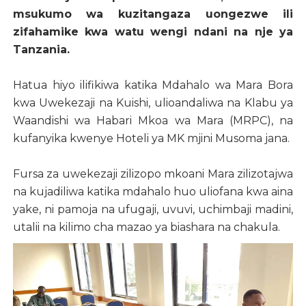
msukumo wa kuzitangaza uongezwe ili
zifahamike kwa watu wengi ndani na nje ya
Tanzania.
Hatua hiyo ilifikiwa katika Mdahalo wa Mara Bora
kwa Uwekezaji na Kuishi, ulioandaliwa na Klabu ya
Waandishi wa Habari Mkoa wa Mara (MRPC), na
kufanyika kwenye Hoteli ya MK mjini Musoma jana.
Fursa za uwekezaji zilizopo mkoani Mara zilizotajwa
na kujadiliwa katika mdahalo huo uliofana kwa aina
yake, ni pamoja na ufugaji, uvuvi, uchimbaji madini,
utalii na kilimo cha mazao ya biashara na chakula.