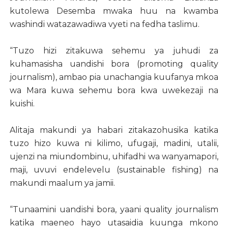
kutolewa Desemba mwaka huu na kwamba
washindi watazawadiwa vyeti na fedha taslimu.
“Tuzo hizi zitakuwa sehemu ya juhudi za
kuhamasisha uandishi bora (promoting quality
journalism), ambao pia unachangia kuufanya mkoa
wa Mara kuwa sehemu bora kwa uwekezaji na
kuishi.
Alitaja makundi ya habari zitakazohusika katika
tuzo hizo kuwa ni kilimo, ufugaji, madini, utalii,
ujenzi na miundombinu, uhifadhi wa wanyamapori,
maji, uvuvi endelevelu (sustainable fishing) na
makundi maalum ya jamii.
“Tunaamini uandishi bora, yaani quality journalism
katika maeneo hayo utasaidia kuunga mkono