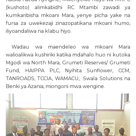
(kushoto) alimkabidhi RC Mtambi zawadi ya
kumkaribisha mkoani Mara, yenye picha yake na
fursa za uwekezaji zinazopatikana mkoani humo,
iliyoandaliwa na klabu hiyo.
Wadau wa maendeleo wa mkoani Mara
walioalikwa kushiriki katika mdahalo huo ni kutoka
Mgodi wa North Mara, Grumeti Reserves/ Grumeti
Fund, HAIPPA PLC, Nyihita Sunflower, CCM,
TANROADS, TCCIA, WAMACU, Swala Solutions na
Benki ya Azania, miongoni mwa wengine.