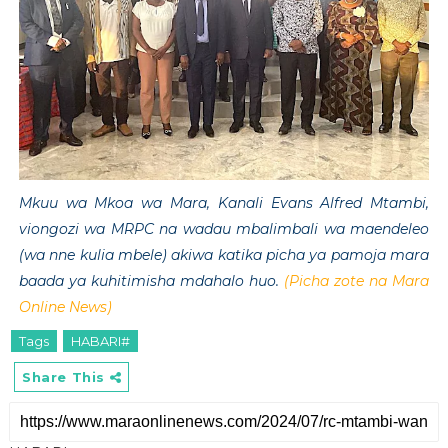
Mkuu wa Mkoa wa Mara, Kanali Evans Alfred Mtambi,
viongozi wa MRPC na wadau mbalimbali wa maendeleo
(wa nne kulia mbele) akiwa katika picha ya pamoja mara
baada ya kuhitimisha mdahalo huo.
(Picha zote na Mara
Online News)
Tags
HABARI#
Share This