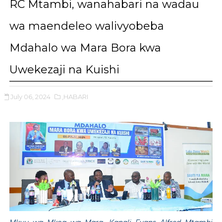
RC Mtambi, wanahabari na wadau
wa maendeleo walivyobeba
Mdahalo wa Mara Bora kwa
Uwekezaji na Kuishi
July 06, 2024
,HABARI