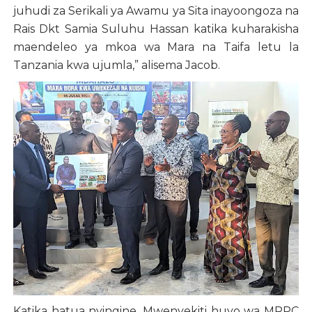
juhudi za Serikali ya Awamu ya Sita inayoongoza na
Rais Dkt Samia Suluhu Hassan katika kuharakisha
maendeleo ya mkoa wa Mara na Taifa letu la
Tanzania kwa ujumla,” alisema Jacob.
Katika hatua nyingine, Mwenyekiti huyo wa MRPC