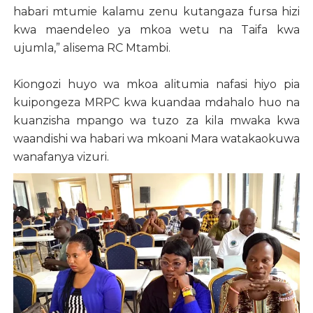
habari mtumie kalamu zenu kutangaza fursa hizi
kwa maendeleo ya mkoa wetu na Taifa kwa
ujumla,” alisema RC Mtambi.
Kiongozi huyo wa mkoa alitumia nafasi hiyo pia
kuipongeza MRPC kwa kuandaa mdahalo huo na
kuanzisha mpango wa tuzo za kila mwaka kwa
waandishi wa habari wa mkoani Mara watakaokuwa
wanafanya vizuri.