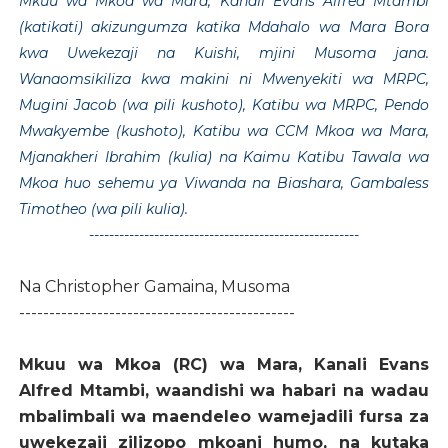
Mkuu wa Mkoa wa Mara, Kanali Evans Alfred Mtambi
(katikati) akizungumza katika Mdahalo wa Mara Bora
kwa Uwekezaji na Kuishi, mjini Musoma jana.
Wanaomsikiliza kwa makini ni Mwenyekiti wa MRPC,
Mugini Jacob (wa pili kushoto), Katibu wa MRPC, Pendo
Mwakyembe (kushoto), Katibu wa CCM Mkoa wa Mara,
Mjanakheri Ibrahim (kulia) na Kaimu Katibu Tawala wa
Mkoa huo sehemu ya Viwanda na Biashara, Gambaless
Timotheo (wa pili kulia).
------------------------------------------------------
Na Christopher Gamaina, Musoma
----------------------------------------------
Mkuu wa Mkoa (RC) wa Mara, Kanali Evans
Alfred Mtambi, waandishi wa habari na wadau
mbalimbali wa maendeleo wamejadili fursa za
uwekezaji zilizopo mkoani humo, na kutaka