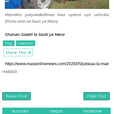
Matrekta yaliyokabidhiwa kwa vyama vya ushirika.
(Picha zote na Sauti ya Mara)
Chanzo: Gazeti la Sauti ya Mara
Tags
HABARI#
Share This
HABARI
Newer Post
Older Post
BLOGGER
DISQUS
FACEBOOK