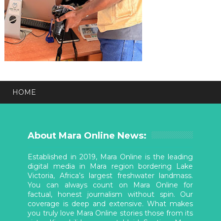
HOME
About Mara Online News:
Established in 2019, Mara Online is the leading
digital media in Mara region bordering Lake
Victoria, Africa’s largest freshwater landmass.
You can always count on Mara Online for
factual, honest journalism without spin. Our
coverage is deep and extensive. What makes
you truly love Mara Online stories those from its