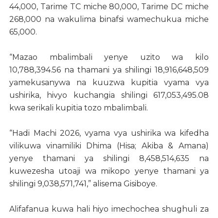
44,000, Tarime TC miche 80,000, Tarime DC miche
268,000 na wakulima binafsi wamechukua miche
65,000.
“Mazao mbalimbali yenye uzito wa kilo
10,788,394.56 na thamani ya shilingi 18,916,648,509
yamekusanywa na kuuzwa kupitia vyama vya
ushirika, hivyo kuchangia shilingi 617,053,495.08
kwa serikali kupitia tozo mbalimbali.
“Hadi Machi 2026, vyama vya ushirika wa kifedha
vilikuwa vinamiliki Dhima (Hisa; Akiba & Amana)
yenye thamani ya shilingi 8,458,514,635 na
kuwezesha utoaji wa mikopo yenye thamani ya
shilingi 9,038,571,741,” alisema Gisiboye.
Alifafanua kuwa hali hiyo imechochea shughuli za