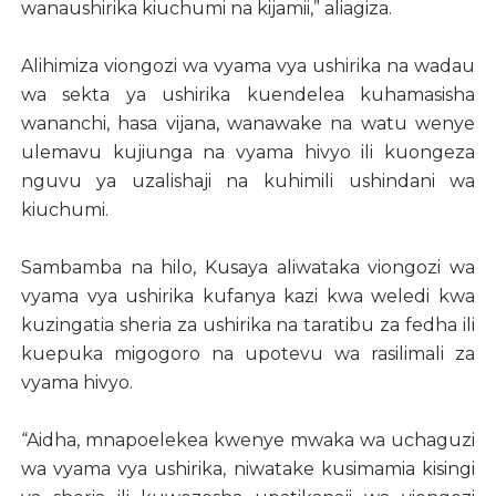
wanaushirika kiuchumi na kijamii,” aliagiza.
Alihimiza viongozi wa vyama vya ushirika na wadau
wa sekta ya ushirika kuendelea kuhamasisha
wananchi, hasa vijana, wanawake na watu wenye
ulemavu kujiunga na vyama hivyo ili kuongeza
nguvu ya uzalishaji na kuhimili ushindani wa
kiuchumi.
Sambamba na hilo, Kusaya aliwataka viongozi wa
vyama vya ushirika kufanya kazi kwa weledi kwa
kuzingatia sheria za ushirika na taratibu za fedha ili
kuepuka migogoro na upotevu wa rasilimali za
vyama hivyo.
“Aidha, mnapoelekea kwenye mwaka wa uchaguzi
wa vyama vya ushirika, niwatake kusimamia kisingi