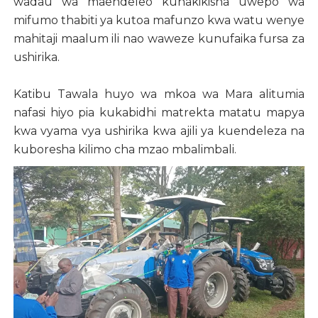
wadau wa maendeleo kuhakikisha uwepo wa
mifumo thabiti ya kutoa mafunzo kwa watu wenye
mahitaji maalum ili nao waweze kunufaika fursa za
ushirika.
Katibu Tawala huyo wa mkoa wa Mara alitumia
nafasi hiyo pia kukabidhi matrekta matatu mapya
kwa vyama vya ushirika kwa ajili ya kuendeleza na
kuboresha kilimo cha mzao mbalimbali.