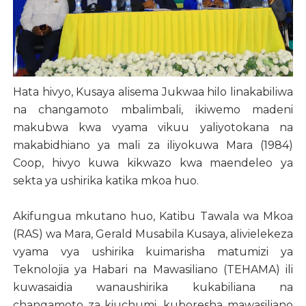
Hata hivyo, Kusaya alisema Jukwaa hilo linakabiliwa
na changamoto mbalimbali, ikiwemo madeni
makubwa kwa vyama vikuu yaliyotokana na
makabidhiano ya mali za iliyokuwa Mara (1984)
Coop, hivyo kuwa kikwazo kwa maendeleo ya
sekta ya ushirika katika mkoa huo.
Akifungua mkutano huo, Katibu Tawala wa Mkoa
(RAS) wa Mara, Gerald Musabila Kusaya, alivielekeza
vyama vya ushirika kuimarisha matumizi ya
Teknolojia ya Habari na Mawasiliano (TEHAMA) ili
kuwasaidia wanaushirika kukabiliana na
changamoto za kiuchumi, kuboresha mawasiliano