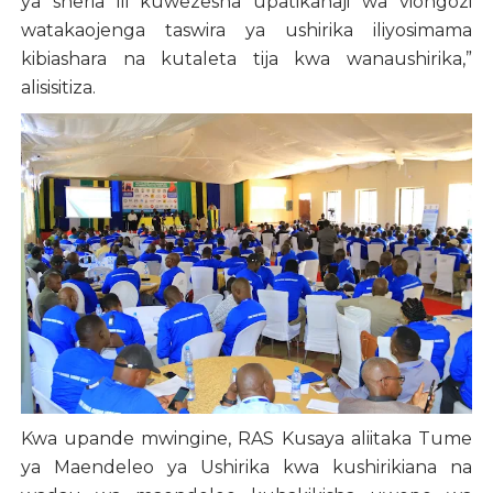
ya sheria ili kuwezesha upatikanaji wa viongozi
watakaojenga taswira ya ushirika iliyosimama
kibiashara na kutaleta tija kwa wanaushirika,”
alisisitiza.
Kwa upande mwingine, RAS Kusaya aliitaka Tume
ya Maendeleo ya Ushirika kwa kushirikiana na