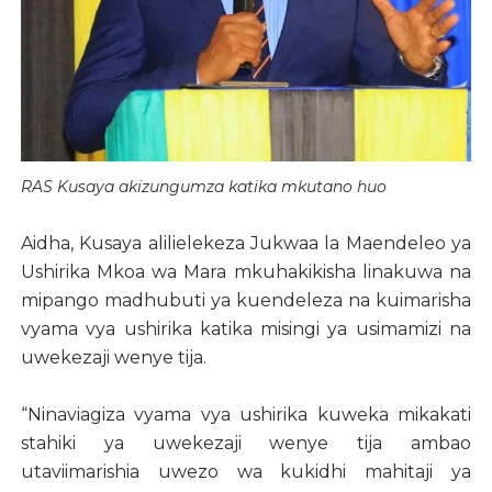
RAS Kusaya akizungumza katika mkutano huo
Aidha, Kusaya alilielekeza Jukwaa la Maendeleo ya
Ushirika Mkoa wa Mara mkuhakikisha linakuwa na
mipango madhubuti ya kuendeleza na kuimarisha
vyama vya ushirika katika misingi ya usimamizi na
uwekezaji wenye tija.
“Ninaviagiza vyama vya ushirika kuweka mikakati
stahiki ya uwekezaji wenye tija ambao
utaviimarishia uwezo wa kukidhi mahitaji ya