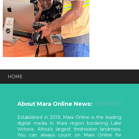
HOME
About Mara Online News:
Established in 2019, Mara Online is the leading
digital media in Mara region bordering Lake
Victoria, Africa’s largest freshwater landmass.
You can always count on Mara Online for