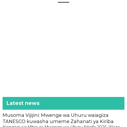
Latest news
Musoma Vijijini: Mwenge wa Uhuru waiagiza
TANESCO kuwasha umeme Zahanati ya Kiriba
Kiongozi wa Mbio za Mwenge wa Uhuru Kitaifa 2026, Wazo