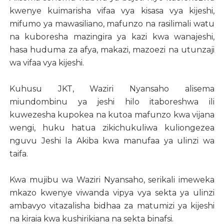
kwenye kuimarisha vifaa vya kisasa vya kijeshi,
mifumo ya mawasiliano, mafunzo na rasilimali watu
na kuboresha mazingira ya kazi kwa wanajeshi,
hasa huduma za afya, makazi, mazoezi na utunzaji
wa vifaa vya kijeshi.
Kuhusu JKT, Waziri Nyansaho alisema
miundombinu ya jeshi hilo itaboreshwa ili
kuwezesha kupokea na kutoa mafunzo kwa vijana
wengi, huku hatua zikichukuliwa kuliongezea
nguvu Jeshi la Akiba kwa manufaa ya ulinzi wa
taifa.
Kwa mujibu wa Waziri Nyansaho, serikali imeweka
mkazo kwenye viwanda vipya vya sekta ya ulinzi
ambavyo vitazalisha bidhaa za matumizi ya kijeshi
na kiraia kwa kushirikiana na sekta binafsi.