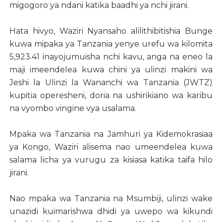
migogoro ya ndani katika baadhi ya nchi jirani.
Hata hivyo, Waziri Nyansaho alilithibitishia Bunge
kuwa mipaka ya Tanzania yenye urefu wa kilomita
5,923.41 inayojumuisha nchi kavu, anga na eneo la
maji imeendelea kuwa chini ya ulinzi makini wa
Jeshi la Ulinzi la Wananchi wa Tanzania (JWTZ)
kupitia operesheni, doria na ushirikiano wa karibu
na vyombo vingine vya usalama.
Mpaka wa Tanzania na Jamhuri ya Kidemokrasiaa
ya Kongo, Waziri alisema nao umeendelea kuwa
salama licha ya vurugu za kisiasa katika taifa hilo
jirani.
Nao mpaka wa Tanzania na Msumbiji, ulinzi wake
unazidi kuimarishwa dhidi ya uwepo wa kikundi