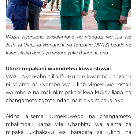
Waziri Nyansaho akisalimiana na viongozi wa juu wa
Jeshi la Ulinzi la Wananchi wa Tanzania (JWTZ) baada ya
kuwasilisha bajeti ya wizara yake Bungeni jana.
Ulinzi mipakani waendelea kuwa shwari
Waziri Nyansaho aliliarifu Bunge kwamba Tanzania
ni salama na vyombo vya ulinzi vimekuwa mstari
wa mbele na makini mipakani kwa kukabiliana na
changamoto zozote ndani na nje ya mipaka hiyo.
Aidha, alisema kumekuwepo na changamoto
mbalimbali kama vile uharibifu wa alama za
mipaka, uchakavu wa barabara za ulinzi na