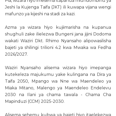
Pia, wizara hiyo imesema itapanua miundombinu ya
Jeshi la Kujenga Taifa (JKT) ili kuwapa vijana wengi
mafunzo ya kijeshi na stadi za kazi.
Azma ya wizara hiyo kujiimarisha na kupanua
shughuli zake ilielezwa Bungeni jana jijini Dodoma
wakati Waziri Dkt. Rhimo Nyansaho alipowasilisha
bajeti ya shilingi trilioni 4.2 kwa Mwaka wa Fedha
2026/2027.
Waziri Nyansaho alisema wizara hiyo imepanga
kutekeleza majukumu yake kulingana na Dira ya
Taifa 2050, Mpango wa Nne wa Maendeleo ya
Miaka Mitano, Malengo ya Maendeleo Endelevu
2030 na Ilani ya chama tawala - Chama Cha
Mapinduzi (CCM) 2025-2030.
Alisema sehemu kubwa ya bajeti hiyo itaelekezwa