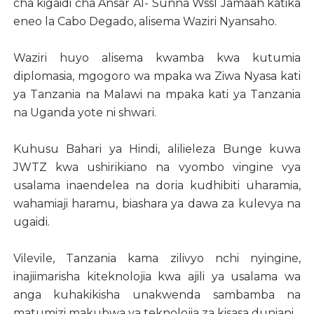
cha kigaidi cha Ansar Al- Sunna Wssl Jamaah katika
eneo la Cabo Degado, alisema Waziri Nyansaho.
Waziri huyo alisema kwamba kwa kutumia
diplomasia, mgogoro wa mpaka wa Ziwa Nyasa kati
ya Tanzania na Malawi na mpaka kati ya Tanzania
na Uganda yote ni shwari.
Kuhusu Bahari ya Hindi, alilieleza Bunge kuwa
JWTZ kwa ushirikiano na vyombo vingine vya
usalama inaendelea na doria kudhibiti uharamia,
wahamiaji haramu, biashara ya dawa za kulevya na
ugaidi.
Vilevile, Tanzania kama zilivyo nchi nyingine,
inajiimarisha kiteknolojia kwa ajili ya usalama wa
anga kuhakikisha unakwenda sambamba na
matumizi makubwa ya teknolojia za kisasa duniani.