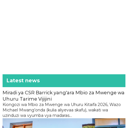
Latest news
Miradi ya CSR Barrick yang'ara Mbio za Mwenge wa
Uhuru Tarime Vijijini
Kiongozi wa Mbio za Mwenge wa Uhuru Kitaifa 2026, Wazo
Michael Mwang’onda (kulia aliyevaa skafu), wakati wa
uzinduzi wa vyumba vya madaras...