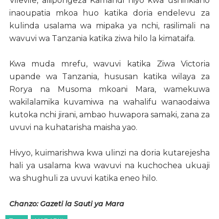
Vilevile, aliipongeza Kamandi hiyo kwa ushirikiano
inaoupatia mkoa huo katika doria endelevu za
kulinda usalama wa mipaka ya nchi, rasilimali na
wavuvi wa Tanzania katika ziwa hilo la kimataifa.
Kwa muda mrefu, wavuvi katika Ziwa Victoria
upande wa Tanzania, hususan katika wilaya za
Rorya na Musoma mkoani Mara, wamekuwa
wakilalamika kuvamiwa na wahalifu wanaodaiwa
kutoka nchi jirani, ambao huwapora samaki, zana za
uvuvi na kuhatarisha maisha yao.
Hivyo, kuimarishwa kwa ulinzi na doria kutarejesha
hali ya usalama kwa wavuvi na kuchochea ukuaji
wa shughuli za uvuvi katika eneo hilo.
Chanzo: Gazeti la Sauti ya Mara