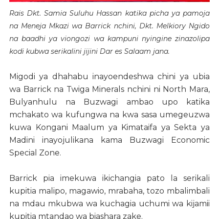
Rais Dkt. Samia Suluhu Hassan katika picha ya pamoja
na Meneja Mkazi wa Barrick nchini, Dkt. Melkiory Ngido
na baadhi ya viongozi wa kampuni nyingine zinazolipa
kodi kubwa serikalini jijini Dar es Salaam jana.
Migodi ya dhahabu inayoendeshwa chini ya ubia
wa Barrick na Twiga Minerals nchini ni North Mara,
Bulyanhulu na Buzwagi ambao upo katika
mchakato wa kufungwa na kwa sasa umegeuzwa
kuwa Kongani Maalum ya Kimataifa ya Sekta ya
Madini inayojulikana kama Buzwagi Economic
Special Zone.
Barrick pia imekuwa ikichangia pato la serikali
kupitia malipo, magawio, mrabaha, tozo mbalimbali
na mdau mkubwa wa kuchagia uchumi wa kijamii
kupitia mtandao wa biashara zake.