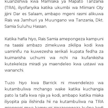
kuanzishwa kwa Mamlaka ya Mapato Tanzania
(TRA), iliyofanyika katika ukumbi wa Mlimani City
jijini Dar es Salaam, ambapo mgeni rasmi alikuwa
Rais wa Jamhuri ya Muungano wa Tanzania, Dkt.
Samia Suluhu Hassan.
Katika hafla hiyo, Rais Samia amepongeza kampuni
na taasisi ambazo zimekuwa zikilipa kodi kwa
uaminifu na kuwezesha serikali kupata fedha za
kuimarisha uchumi wa nchi na kufanikisha
kutekeleza miradi ya maendeleo kwa ustawi wa
wananchi.
Tuzo hiyo kwa Barrick ni mwendelezo wa
kutambuliwa mchango wake katika kuchangia
pato la taifa kwa njia ya kodi, ambapo katika miaka
iliyopita pia ilishinda hii na kutambuliwa na TRA
miongoni mwa kampuni zinazoongoza kulipa kodi