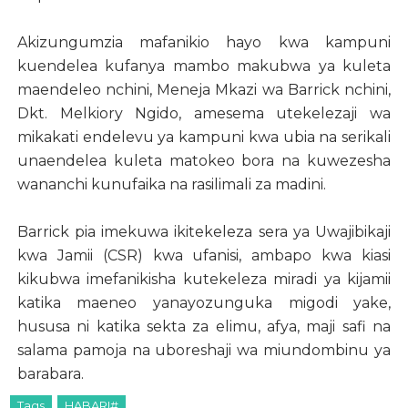
Akizungumzia mafanikio hayo kwa kampuni
kuendelea kufanya mambo makubwa ya kuleta
maendeleo nchini, Meneja Mkazi wa Barrick nchini,
Dkt. Melkiory Ngido, amesema utekelezaji wa
mikakati endelevu ya kampuni kwa ubia na serikali
unaendelea kuleta matokeo bora na kuwezesha
wananchi kunufaika na rasilimali za madini.
Barrick pia imekuwa ikitekeleza sera ya Uwajibikaji
kwa Jamii (CSR) kwa ufanisi, ambapo kwa kiasi
kikubwa imefanikisha kutekeleza miradi ya kijamii
katika maeneo yanayozunguka migodi yake,
hususa ni katika sekta za elimu, afya, maji safi na
salama pamoja na uboreshaji wa miundombinu ya
barabara.
Tags
HABARI#