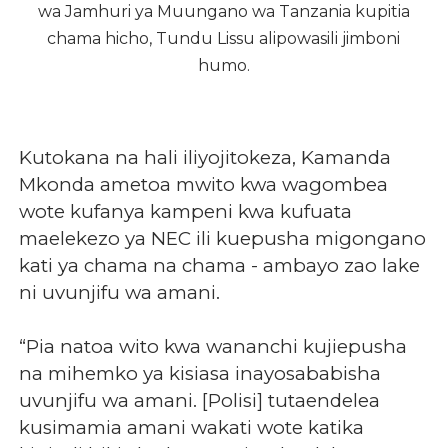
wa Jamhuri ya Muungano wa Tanzania kupitia
chama hicho, Tundu Lissu alipowasili jimboni
humo.
Kutokana na hali iliyojitokeza, Kamanda
Mkonda ametoa mwito kwa wagombea
wote kufanya kampeni kwa kufuata
maelekezo ya NEC ili kuepusha migongano
kati ya chama na chama - ambayo zao lake
ni uvunjifu wa amani.
“Pia natoa wito kwa wananchi kujiepusha
na mihemko ya kisiasa inayosababisha
uvunjifu wa amani. [Polisi] tutaendelea
kusimamia amani wakati wote katika