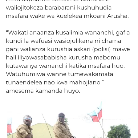
waliojitokeza barabarani kushuhudia
msafara wake wa kuelekea mkoani Arusha.
“Wakati anaanza kusalimia wananchi, gafla
kundi la wafuasi wasiojulikana ni chama
gani walianza kurushia askari (polisi) mawe
hali iliyowasababisha kurusha mabomu
kutawanya wananchi katika msafara huo.
Watuhumiwa wanne tumewakamata,
tunaendelea nao kwa mahojiano,”
amesema kamanda huyo.