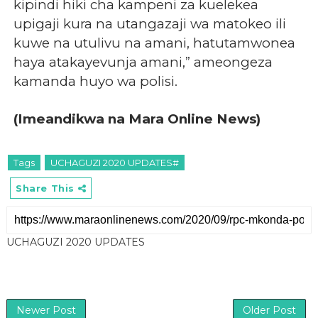
kipindi hiki cha kampeni za kuelekea
upigaji kura na utangazaji wa matokeo ili
kuwe na utulivu na amani, hatutamwonea
haya atakayevunja amani,” ameongeza
kamanda huyo wa polisi.
(Imeandikwa na Mara Online News)
Tags
UCHAGUZI 2020 UPDATES#
Share This
UCHAGUZI 2020 UPDATES
Newer Post
Older Post