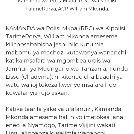
Kamanda wa Polisi Mkoa (RPC) wa Kipolisi
TarimeRorya, ACP William Mkonda.
KAMANDA wa Polisi Mkoa (RPC) wa Kipolisi
TarimeRorya, William Mkonda amesema
kilichosababisha jeshi hilo kutumia
mabomu ya machozi kutawanya wananchi
katika msafara wa mgombea urais wa
Jamhuri ya Muungano wa Tanzania, Tundu
Lissu (Chadema), ni kitendo cha baadhi ya
watu waliojitokeza kwenye msafara huo
kuwafanyia fujo askari.
Katika taarifa yake ya ufafanuzi, Kamanda
Mkonda amesema hali hiyo imetokea jana
eneo la Nyamogo, Tarime Vijijini wakati
Lissu alipoanza kusalimia wananchi