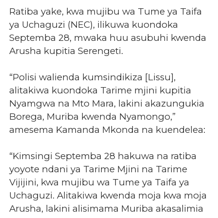
Ratiba yake, kwa mujibu wa Tume ya Taifa
ya Uchaguzi (NEC), ilikuwa kuondoka
Septemba 28, mwaka huu asubuhi kwenda
Arusha kupitia Serengeti.
“Polisi walienda kumsindikiza [Lissu],
alitakiwa kuondoka Tarime mjini kupitia
Nyamgwa na Mto Mara, lakini akazungukia
Borega, Muriba kwenda Nyamongo,”
amesema Kamanda Mkonda na kuendelea:
“Kimsingi Septemba 28 hakuwa na ratiba
yoyote ndani ya Tarime Mjini na Tarime
Vijijini, kwa mujibu wa Tume ya Taifa ya
Uchaguzi. Alitakiwa kwenda moja kwa moja
Arusha, lakini alisimama Muriba akasalimia