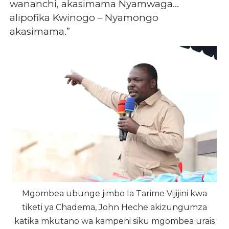
wananchi, akasimama Nyamwaga…
alipofika Kwinogo – Nyamongo
akasimama.”
Mgombea ubunge jimbo la Tarime Vijijini kwa
tiketi ya Chadema, John Heche akizungumza
katika mkutano wa kampeni siku mgombea urais