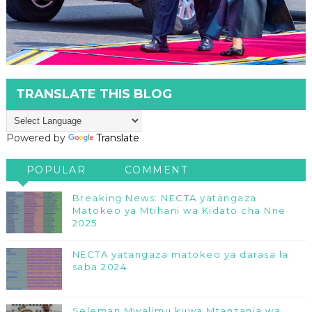
TRANSLATE THIS BLOG
Powered by
Translate
POPULAR
COMMENT
Breaking News: NECTA yatangaza
Matokeo ya Mtihani wa Kidato cha Nne
2025
NECTA yatangaza matokeo ya darasa la
saba 2024
Seleman Mwalimu kuwa Mtanzania wa