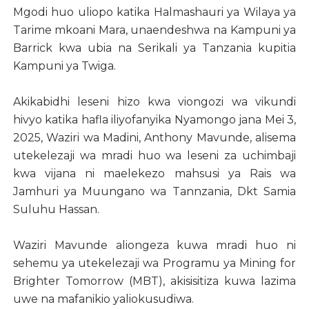
Mgodi huo uliopo katika Halmashauri ya Wilaya ya
Tarime mkoani Mara, unaendeshwa na Kampuni ya
Barrick kwa ubia na Serikali ya Tanzania kupitia
Kampuni ya Twiga.
Akikabidhi leseni hizo kwa viongozi wa vikundi
hivyo katika hafla iliyofanyika Nyamongo jana Mei 3,
2025, Waziri wa Madini, Anthony Mavunde, alisema
utekelezaji wa mradi huo wa leseni za uchimbaji
kwa vijana ni maelekezo mahsusi ya Rais wa
Jamhuri ya Muungano wa Tannzania, Dkt Samia
Suluhu Hassan.
Waziri Mavunde aliongeza kuwa mradi huo ni
sehemu ya utekelezaji wa Programu ya Mining for
Brighter Tomorrow (MBT), akisisitiza kuwa lazima
uwe na mafanikio yaliokusudiwa.