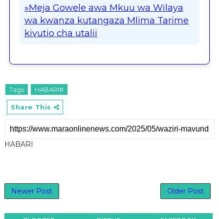
»Meja Gowele awa Mkuu wa Wilaya
wa kwanza kutangaza Mlima Tarime
kivutio cha utalii
Tags
HABARI#
Share This
HABARI
Newer Post
Older Post