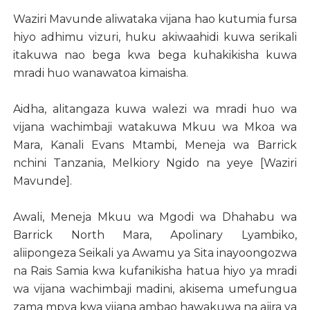
Waziri Mavunde aliwataka vijana hao kutumia fursa
hiyo adhimu vizuri, huku akiwaahidi kuwa serikali
itakuwa nao bega kwa bega kuhakikisha kuwa
mradi huo wanawatoa kimaisha.
Aidha, alitangaza kuwa walezi wa mradi huo wa
vijana wachimbaji watakuwa Mkuu wa Mkoa wa
Mara, Kanali Evans Mtambi, Meneja wa Barrick
nchini Tanzania, Melkiory Ngido na yeye [Waziri
Mavunde].
Awali, Meneja Mkuu wa Mgodi wa Dhahabu wa
Barrick North Mara, Apolinary Lyambiko,
aliipongeza Seikali ya Awamu ya Sita inayoongozwa
na Rais Samia kwa kufanikisha hatua hiyo ya mradi
wa vijana wachimbaji madini, akisema umefungua
zama mpya kwa vijana ambao hawakuwa na ajira ya