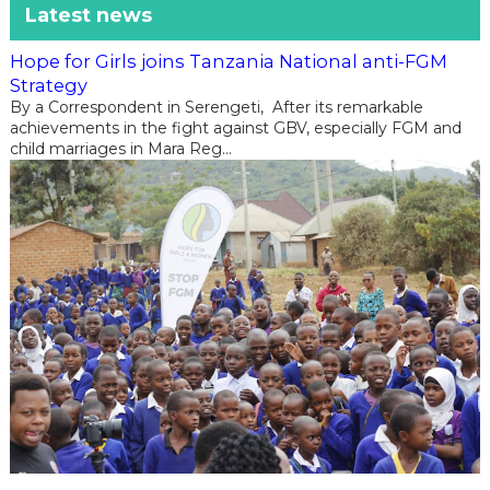
Latest news
Hope for Girls joins Tanzania National anti-FGM
Strategy
By a Correspondent in Serengeti, After its remarkable
achievements in the fight against GBV, especially FGM and
child marriages in Mara Reg...