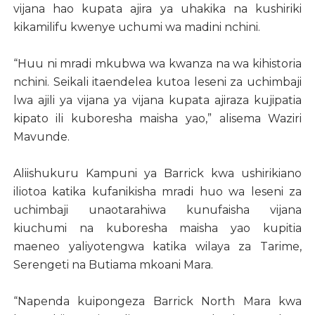
vijana hao kupata ajira ya uhakika na kushiriki
kikamilifu kwenye uchumi wa madini nchini.
“Huu ni mradi mkubwa wa kwanza na wa kihistoria
nchini. Seikali itaendelea kutoa leseni za uchimbaji
lwa ajili ya vijana ya vijana kupata ajiraza kujipatia
kipato ili kuboresha maisha yao,” alisema Waziri
Mavunde.
Aliishukuru Kampuni ya Barrick kwa ushirikiano
iliotoa katika kufanikisha mradi huo wa leseni za
uchimbaji unaotarahiwa kunufaisha vijana
kiuchumi na kuboresha maisha yao kupitia
maeneo yaliyotengwa katika wilaya za Tarime,
Serengeti na Butiama mkoani Mara.
“Napenda kuipongeza Barrick North Mara kwa