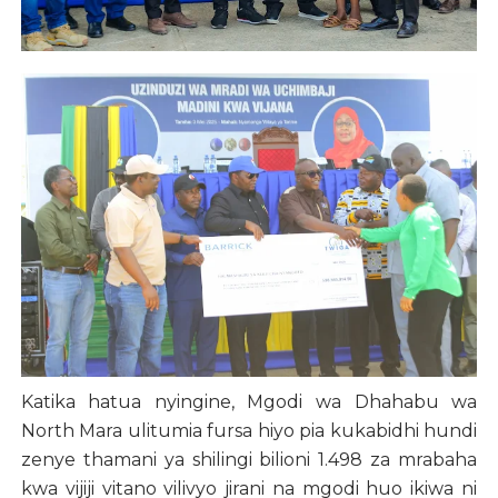
Katika hatua nyingine, Mgodi wa Dhahabu wa
North Mara ulitumia fursa hiyo pia kukabidhi hundi
zenye thamani ya shilingi bilioni 1.498 za mrabaha
kwa vijiji vitano vilivyo jirani na mgodi huo ikiwa ni