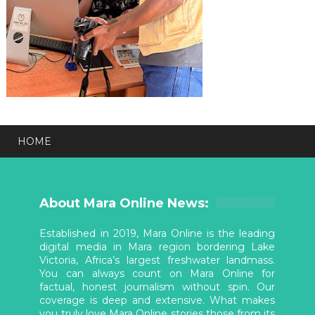
HOME
About Mara Online News:
Established in 2019, Mara Online is the leading
digital media in Mara region bordering Lake
Victoria, Africa’s largest freshwater landmass.
You can always count on Mara Online for
factual, honest journalism without spin. Our
coverage is deep and extensive. What makes
you truly love Mara Online stories those from its