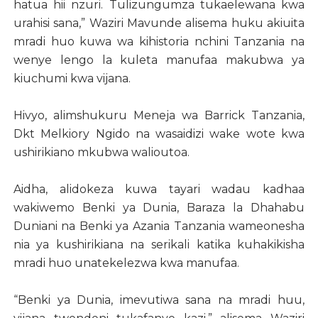
hatua hii nzuri. Tulizungumza tukaelewana kwa
urahisi sana,” Waziri Mavunde alisema huku akiuita
mradi huo kuwa wa kihistoria nchini Tanzania na
wenye lengo la kuleta manufaa makubwa ya
kiuchumi kwa vijana.
Hivyo, alimshukuru Meneja wa Barrick Tanzania,
Dkt Melkiory Ngido na wasaidizi wake wote kwa
ushirikiano mkubwa walioutoa.
Aidha, alidokeza kuwa tayari wadau kadhaa
wakiwemo Benki ya Dunia, Baraza la Dhahabu
Duniani na Benki ya Azania Tanzania wameonesha
nia ya kushirikiana na serikali katika kuhakikisha
mradi huo unatekelezwa kwa manufaa.
“Benki ya Dunia, imevutiwa sana na mradi huu,