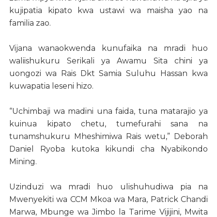
kujipatia kipato kwa ustawi wa maisha yao na
familia zao.
Vijana wanaokwenda kunufaika na mradi huo
waliishukuru Serikali ya Awamu Sita chini ya
uongozi wa Rais Dkt Samia Suluhu Hassan kwa
kuwapatia leseni hizo.
“Uchimbaji wa madini una faida, tuna matarajio ya
kuinua kipato chetu, tumefurahi sana na
tunamshukuru Mheshimiwa Rais wetu,” Deborah
Daniel Ryoba kutoka kikundi cha Nyabikondo
Mining.
Uzinduzi wa mradi huo ulishuhudiwa pia na
Mwenyekiti wa CCM Mkoa wa Mara, Patrick Chandi
Marwa, Mbunge wa Jimbo la Tarime Vijijini, Mwita