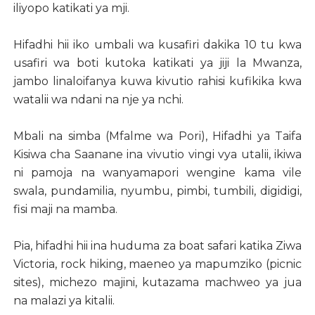
iliyopo katikati ya mji.
Hifadhi hii iko umbali wa kusafiri dakika 10 tu kwa
usafiri wa boti kutoka katikati ya jiji la Mwanza,
jambo linaloifanya kuwa kivutio rahisi kufikika kwa
watalii wa ndani na nje ya nchi.
Mbali na simba (Mfalme wa Pori), Hifadhi ya Taifa
Kisiwa cha Saanane ina vivutio vingi vya utalii, ikiwa
ni pamoja na wanyamapori wengine kama vile
swala, pundamilia, nyumbu, pimbi, tumbili, digidigi,
fisi maji na mamba.
Pia, hifadhi hii ina huduma za boat safari katika Ziwa
Victoria, rock hiking, maeneo ya mapumziko (picnic
sites), michezo majini, kutazama machweo ya jua
na malazi ya kitalii.