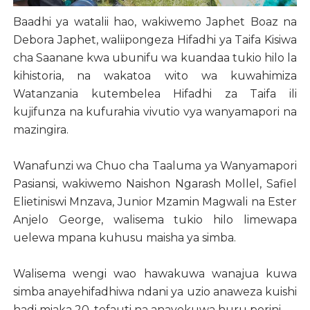
Baadhi ya watalii hao, wakiwemo Japhet Boaz na
Debora Japhet, waliipongeza Hifadhi ya Taifa Kisiwa
cha Saanane kwa ubunifu wa kuandaa tukio hilo la
kihistoria, na wakatoa wito wa kuwahimiza
Watanzania kutembelea Hifadhi za Taifa ili
kujifunza na kufurahia vivutio vya wanyamapori na
mazingira.
Wanafunzi wa Chuo cha Taaluma ya Wanyamapori
Pasiansi, wakiwemo Naishon Ngarash Mollel, Safiel
Elietiniswi Mnzava, Junior Mzamin Magwali na Ester
Anjelo George, walisema tukio hilo limewapa
uelewa mpana kuhusu maisha ya simba.
Walisema wengi wao hawakuwa wanajua kuwa
simba anayehifadhiwa ndani ya uzio anaweza kuishi
hadi miaka 20, tofauti na anayekuwa huru porini.