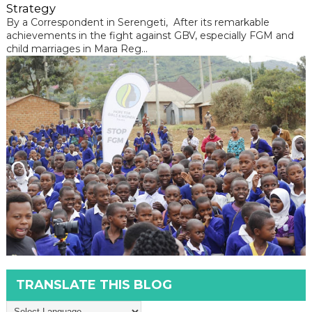
Strategy
By a Correspondent in Serengeti, After its remarkable
achievements in the fight against GBV, especially FGM and
child marriages in Mara Reg...
TRANSLATE THIS BLOG