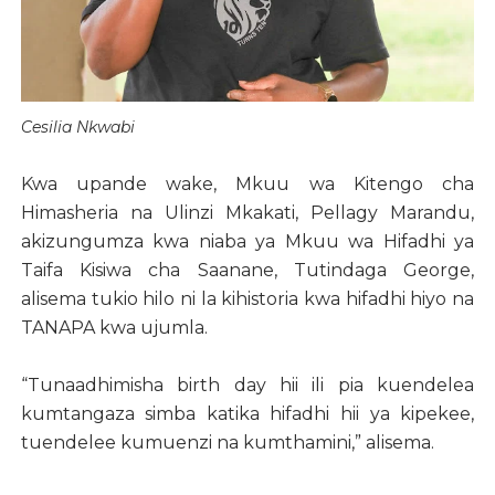
Cesilia Nkwabi
Kwa upande wake, Mkuu wa Kitengo cha
Himasheria na Ulinzi Mkakati, Pellagy Marandu,
akizungumza kwa niaba ya Mkuu wa Hifadhi ya
Taifa Kisiwa cha Saanane, Tutindaga George,
alisema tukio hilo ni la kihistoria kwa hifadhi hiyo na
TANAPA kwa ujumla.
“Tunaadhimisha birth day hii ili pia kuendelea
kumtangaza simba katika hifadhi hii ya kipekee,
tuendelee kumuenzi na kumthamini,” alisema.