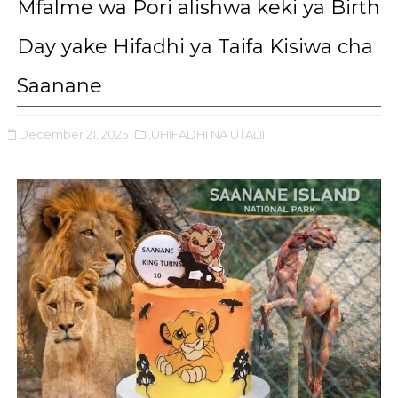
Mfalme wa Pori alishwa keki ya Birth
Day yake Hifadhi ya Taifa Kisiwa cha
Saanane
December 21, 2025
,UHIFADHI NA UTALII