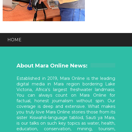
HOME
About Mara Online News:
Established in 2019, Mara Online is the leading
digital media in Mara region bordering Lake
Victoria, Africa’s largest freshwater landmass.
You can always count on Mara Online for
factual, honest journalism without spin. Our
coverage is deep and extensive. What makes
you truly love Mara Online stories those from its
sister Kiswahili-language tabloid, Sauti ya Mara,
is our talks on such key topics as water, health,
education, conservation, mining, tourism,