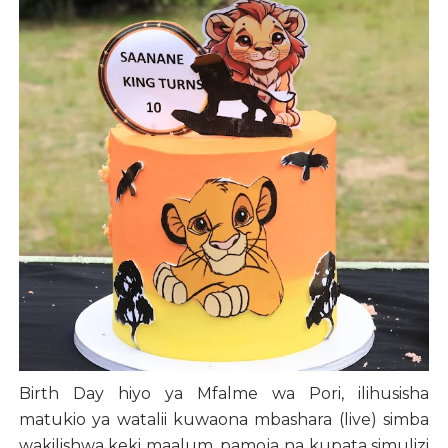
Birth Day hiyo ya Mfalme wa Pori, ilihusisha
matukio ya watalii kuwaona mbashara (live) simba
wakilishwa keki maalum, pamoja na kupata simulizi