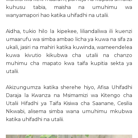
kuhusu tabia, maisha na umuhimu wa
wanyamapori hao katika uhifadhi na utalii.
Aidha, tukio hilo la kipekee, liliandaliwa ili kuenzi
umaarufu wa simba ambao licha ya kuwa na sifa za
ukali, jasiri na mahiri katika kuwinda, wameendelea
kuwa kivutio kikubwa cha utalii na chanzo
muhimu cha mapato kwa taifa kupitia sekta ya
utalii.
Akizungumza katika sherehe hiyo, Afisa Uhifadhi
Daraja la Kwanza na Msimamizi wa Kitengo cha
Utalii Hifadhi ya Taifa Kisiwa cha Saanane, Cesilia
Nkwabi, alisema simba wana umuhimu mkubwa
katika uhifadhi na utalii.