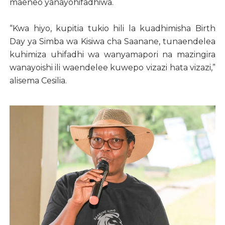
maeneo yanayohifadhiwa.
“Kwa hiyo, kupitia tukio hili la kuadhimisha Birth
Day ya Simba wa Kisiwa cha Saanane, tunaendelea
kuhimiza uhifadhi wa wanyamapori na mazingira
wanayoishi ili waendelee kuwepo vizazi hata vizazi,”
alisema Cesilia.