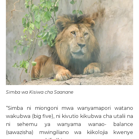
Simba wa Kisiwa cha Saanane
“Simba ni miongoni mwa wanyamapori watano
wakubwa (big five), ni kivutio kikubwa cha utalii na
ni sehemu ya wanyama wanao- balance
(sawazisha) mwingiliano wa kiikolojia kwenye