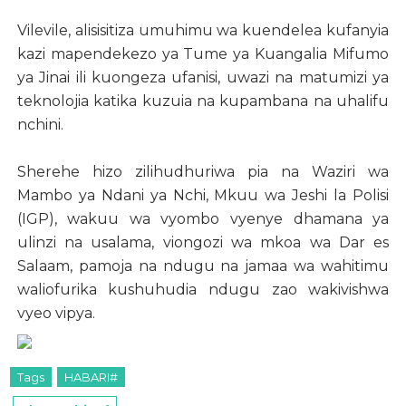
Vilevile, alisisitiza umuhimu wa kuendelea kufanyia
kazi mapendekezo ya Tume ya Kuangalia Mifumo
ya Jinai ili kuongeza ufanisi, uwazi na matumizi ya
teknolojia katika kuzuia na kupambana na uhalifu
nchini.
Sherehe hizo zilihudhuriwa pia na Waziri wa
Mambo ya Ndani ya Nchi, Mkuu wa Jeshi la Polisi
(IGP), wakuu wa vyombo vyenye dhamana ya
ulinzi na usalama, viongozi wa mkoa wa Dar es
Salaam, pamoja na ndugu na jamaa wa wahitimu
waliofurika kushuhudia ndugu zao wakivishwa
vyeo vipya.
Tags
HABARI#