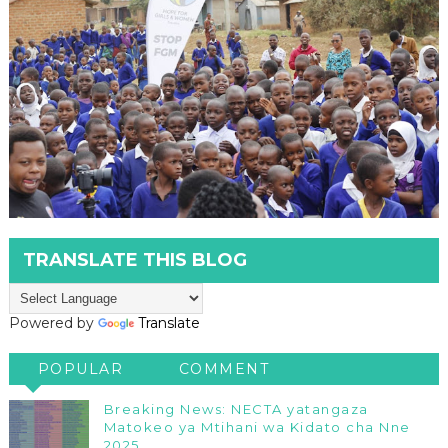
TRANSLATE THIS BLOG
Powered by
Translate
POPULAR
COMMENT
Breaking News: NECTA yatangaza
Matokeo ya Mtihani wa Kidato cha Nne
2025