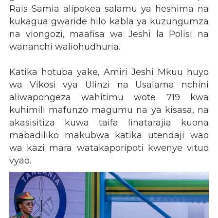
Rais Samia alipokea salamu ya heshima na
kukagua gwaride hilo kabla ya kuzungumza
na viongozi, maafisa wa Jeshi la Polisi na
wananchi waliohudhuria.
Katika hotuba yake, Amiri Jeshi Mkuu huyo
wa Vikosi vya Ulinzi na Usalama nchini
aliwapongeza wahitimu wote 719 kwa
kuhimili mafunzo magumu na ya kisasa, na
akasisitiza kuwa taifa linatarajia kuona
mabadiliko makubwa katika utendaji wao
wa kazi mara watakaporipoti kwenye vituo
vyao.