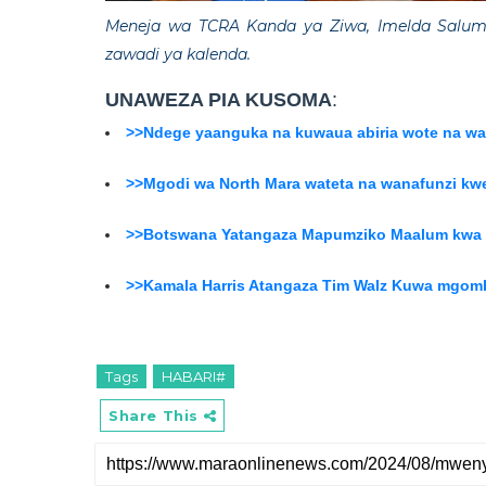
Meneja wa TCRA Kanda ya Ziwa, Imelda Salum
zawadi ya kalenda.
UNAWEZA PIA KUSOMA
:
>>Ndege yaanguka na kuwaua abiria wote na waf
>>Mgodi wa North Mara wateta na wanafunzi kw
>>Botswana Yatangaza Mapumziko Maalum kwa Us
>>Kamala Harris Atangaza Tim Walz Kuwa mgomb
Tags
HABARI#
Share This