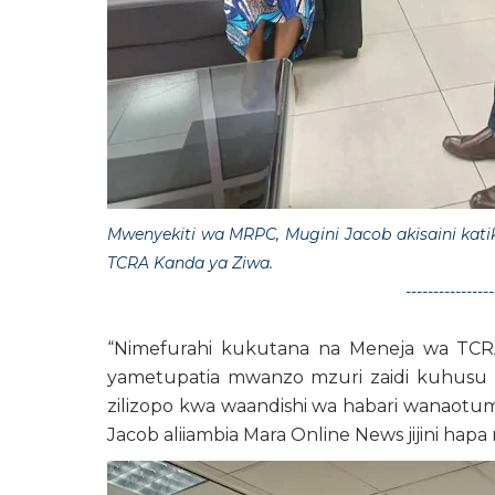
Mwenyekiti wa MRPC, Mugini Jacob akisaini kat
TCRA Kanda ya Ziwa.
----------------
“Nimefurahi kukutana na Meneja wa TCR
yametupatia mwanzo mzuri zaidi kuhusu
zilizopo kwa waandishi wa habari wanaotumi
Jacob aliiambia Mara Online News jijini h