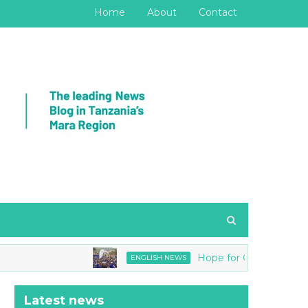
Home
About
Contact
Hope for Girls joins Tanzania Na
ENGLISH NEWS
Latest news