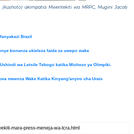
 (kushoto) akimpatia Mwentekiti wa MRPC, Mugini Jacob
anyakazi Brazil
enye bonanza ukieleza faida za uwepo wake
hindi wa Letsile Tebogo katika Michezo ya Olimpiki.
ea mwenza Wake Katika Kinyang'anyiro cha Urais