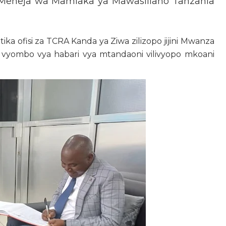
neja wa Mamlaka ya Mawasiliano Tanzania
ka ofisi za TCRA Kanda ya Ziwa zilizopo jijini Mwanza
a vyombo vya habari vya mtandaoni vilivyopo mkoani