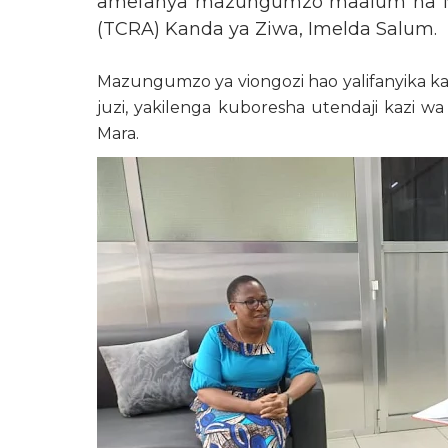
amefanya mazungumzo maalum na Me
(TCRA) Kanda ya Ziwa, Imelda Salum.
Mazungumzo ya viongozi hao yalifanyika kati
juzi, yakilenga kuboresha utendaji kazi w
Mara.