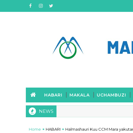
HABARI
MAKALA
UCHAMBUZI
NEWS
mbee ya Kanisa Katoliki Parokia ya Nyamwaga yavuna shilingi mi
Home
HABARI
Halmashauri Kuu CCM Mara yakuta