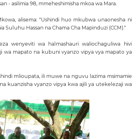
ssan - asilimia 98, mmeheshimisha mkoa wa Mara.
Mkowa, alisema: "Ushindi huo mkubwa unaonesha ni
mia Suluhu Hassan na Chama Cha Mapinduzi (CCM)."
eza wenyeviti wa halmashauri waliochaguliwa hivi
ji wa mapato na kubuni vyanzo vipya vya mapato ya
hindi mlioupata, ili muwe na nguvu lazima msimamie
kuanzisha vyanzo vipya kwa ajili ya utekelezaji wa