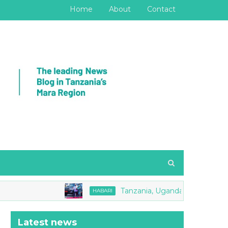
Home
About
Contact
Tanzania, Uganda zasaini Makubaliano ya
HABARI
Latest news