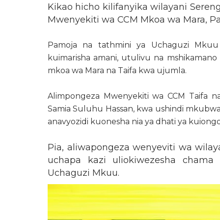
Kikao hicho kilifanyika wilayani Seren
Mwenyekiti wa CCM Mkoa wa Mara, Pat
Pamoja na tathmini ya Uchaguzi Mkuu ul
kuimarisha amani, utulivu na mshikama
mkoa wa Mara na Taifa kwa ujumla.
Alimpongeza Mwenyekiti wa CCM Taifa na
Samia Suluhu Hassan, kwa ushindi mkubwa
anavyozidi kuonesha nia ya dhati ya kuiongo
Pia, aliwapongeza wenyeviti wa wil
uchapa kazi uliokiwezesha chama 
Uchaguzi Mkuu.