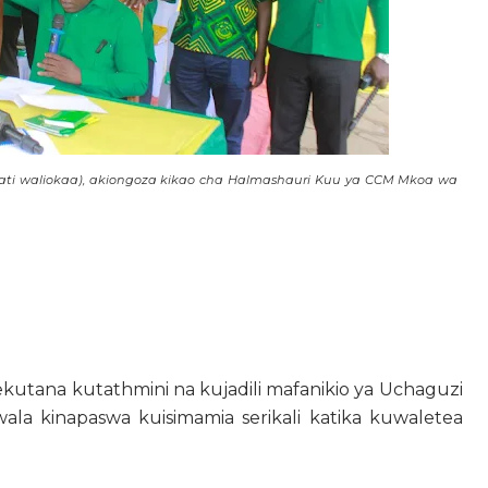
ati waliokaa), akiongoza kikao cha Halmashauri Kuu ya CCM Mkoa wa
utana kutathmini na kujadili mafanikio ya Uchaguzi
la kinapaswa kuisimamia serikali katika kuwaletea