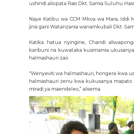
ushindi aliopata Rais Dkt. Samia Suluhu Ha
Naye Katibu wa CCM Mkoa wa Mara, Iddi 
jinsi gani Watanzania wanamkubali Dkt. Sa
Katika hatua nyingine, Chandi aliwapong
karibuni na kuwataka kusimamia ukusanya
halmashauri zao.
"Wenyeviti wa halmashauri, hongera kwa us
halmashauri zenu kwa kukusanya mapato na 
miradi ya maendeleo,” alisema.