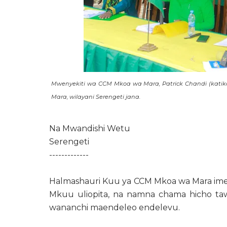
Mwenyekiti wa CCM Mkoa wa Mara, Patrick Chandi (katik
Mara, wilayani Serengeti jana.
Na Mwandishi Wetu
Serengeti
-------------
Halmashauri Kuu ya CCM Mkoa wa Mara imek
Mkuu uliopita, na namna chama hicho tawa
wananchi maendeleo endelevu.