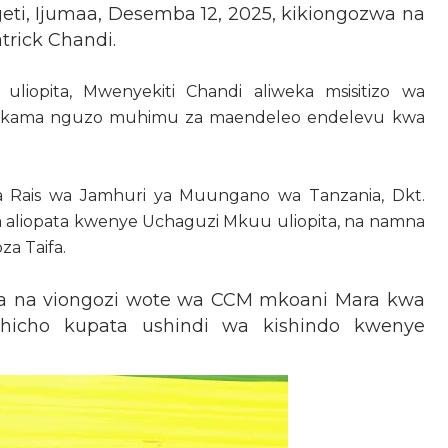
geti, Ijumaa, Desemba 12, 2025, kikiongozwa na
rick Chandi.
iopita, Mwenyekiti Chandi aliweka msisitizo wa
no kama nguzo muhimu za maendeleo endelevu kwa
 Rais wa Jamhuri ya Muungano wa Tanzania, Dkt.
 aliopata kwenye Uchaguzi Mkuu uliopita, na namna
za Taifa.
aya na viongozi wote wa CCM mkoani Mara kwa
hicho kupata ushindi wa kishindo kwenye