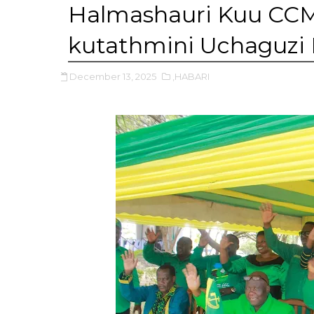
Halmashauri Kuu CCM
kutathmini Uchaguzi
December 13, 2025
,HABARI