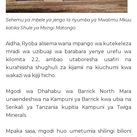
Sehemu ya mbele ya jengo la nyumba ya Mwalimu Mkuu
katika Shule ya Msingi Matongo
Aidha, Ryoba alisema wana mpango wa kutekeleza
mradi wa uzibuaji wa barabara yenye urefu wa
kilomita 2.2, ambao utaboresha usafiri na
kurahisisha shughuli za kijamii na kiuchumi kwa
wakazi wa kijiji hicho.
Mgodi wa Dhahabu wa Barrick North Mara
unaendeshwa na Kampuni ya Barrick kwa ubia na
Serikali ya Tanzania kupitia Kampuni ya Twiga
Minerals.
Mpaka sasa, mgodi huo umetumia shilingi bilioni