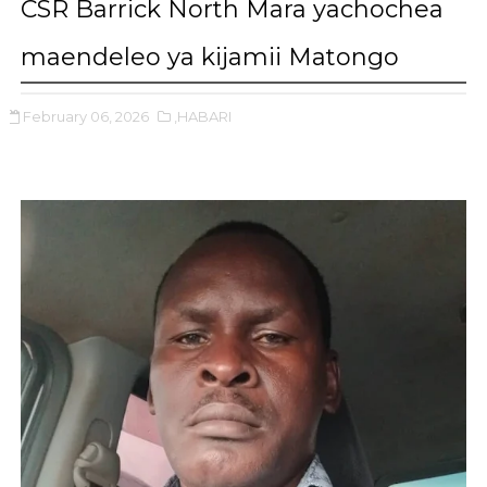
CSR Barrick North Mara yachochea
maendeleo ya kijamii Matongo
February 06, 2026
,HABARI