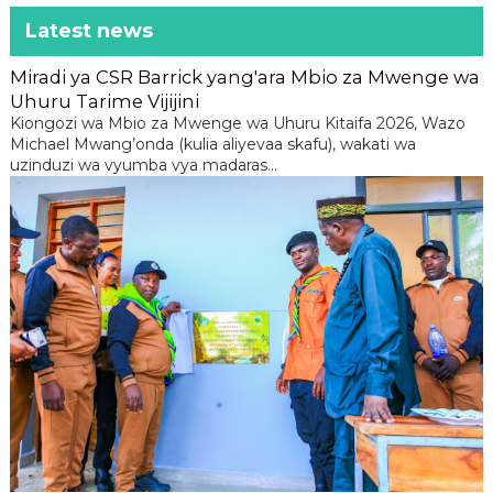
Latest news
Miradi ya CSR Barrick yang'ara Mbio za Mwenge wa
Uhuru Tarime Vijijini
Kiongozi wa Mbio za Mwenge wa Uhuru Kitaifa 2026, Wazo
Michael Mwang’onda (kulia aliyevaa skafu), wakati wa
uzinduzi wa vyumba vya madaras...