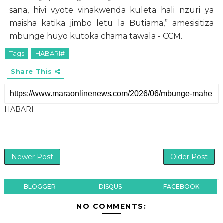
sana, hivi vyote vinakwenda kuleta hali nzuri ya
maisha katika jimbo letu la Butiama,” amesisitiza
mbunge huyo kutoka chama tawala - CCM.
Tags
HABARI#
Share This
HABARI
Newer Post
Older Post
BLOGGER
DISQUS
FACEBOOK
NO COMMENTS: