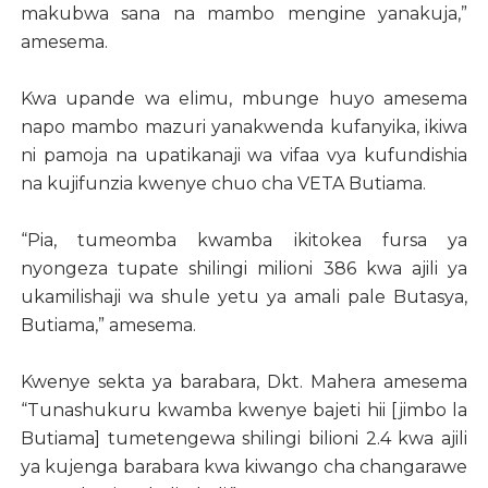
makubwa sana na mambo mengine yanakuja,”
amesema.
Kwa upande wa elimu, mbunge huyo amesema
napo mambo mazuri yanakwenda kufanyika, ikiwa
ni pamoja na upatikanaji wa vifaa vya kufundishia
na kujifunzia kwenye chuo cha VETA Butiama.
“Pia, tumeomba kwamba ikitokea fursa ya
nyongeza tupate shilingi milioni 386 kwa ajili ya
ukamilishaji wa shule yetu ya amali pale Butasya,
Butiama,” amesema.
Kwenye sekta ya barabara, Dkt. Mahera amesema
“Tunashukuru kwamba kwenye bajeti hii [jimbo la
Butiama] tumetengewa shilingi bilioni 2.4 kwa ajili
ya kujenga barabara kwa kiwango cha changarawe