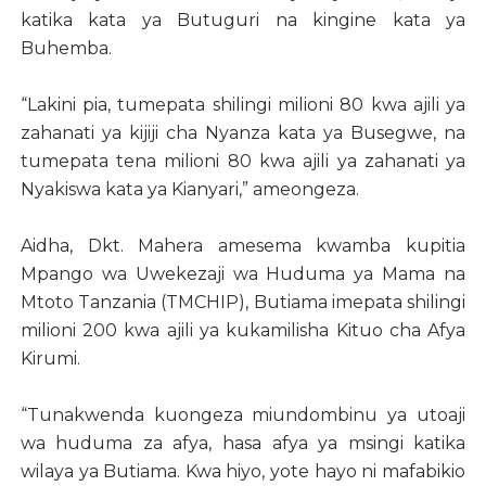
katika kata ya Butuguri na kingine kata ya
Buhemba.
“Lakini pia, tumepata shilingi milioni 80 kwa ajili ya
zahanati ya kijiji cha Nyanza kata ya Busegwe, na
tumepata tena milioni 80 kwa ajili ya zahanati ya
Nyakiswa kata ya Kianyari,” ameongeza.
Aidha, Dkt. Mahera amesema kwamba kupitia
Mpango wa Uwekezaji wa Huduma ya Mama na
Mtoto Tanzania (TMCHIP), Butiama imepata shilingi
milioni 200 kwa ajili ya kukamilisha Kituo cha Afya
Kirumi.
“Tunakwenda kuongeza miundombinu ya utoaji
wa huduma za afya, hasa afya ya msingi katika
wilaya ya Butiama. Kwa hiyo, yote hayo ni mafabikio