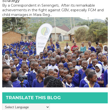
Strategy
By a Correspondent in Serengeti, After its remarkable
achievements in the fight against GBV, especially FGM and
child marriages in Mara Reg...
TRANSLATE THIS BLOG