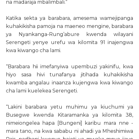
na madaraja mbalimbali.”
Katika sekta ya barabara, amesema wamejipanga
kuhakikisha pamoja na maeneo mengine, barabara
ya Nyankanga-Rung’abure kwenda wilayani
Serengeti yenye urefu wa kilomita 91 inajengwa
kwa kiwango cha lami.
“Barabara hii imefanyiwa upembuzi yakinifu, kwa
hiyo sasa hivi tunafanya jitihada kuhakikisha
kwamba angalau inaanza kujengwa kwa kiwango
cha lami kuelekea Serengeti.
“Lakini barabara yetu muhimu ya kiuchumi ya
Busegwe kwenda Kitaramanka ya kilomita 38,
nimeiongelea hapa [Bungeni] karibu mara nne -
mara tano, na kwa sababu ni ahadi ya Mheshimiwa