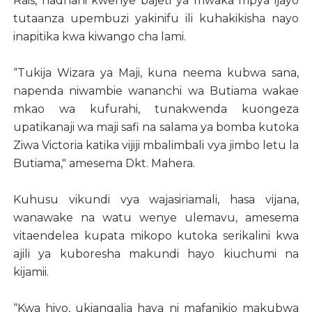
Rais, nadhani kwenye bajeti ya mwaka mpya ijayo
tutaanza upembuzi yakinifu ili kuhakikisha nayo
inapitika kwa kiwango cha lami.
“Tukija Wizara ya Maji, kuna neema kubwa sana,
napenda niwambie wananchi wa Butiama wakae
mkao wa kufurahi, tunakwenda kuongeza
upatikanaji wa maji safi na salama ya bomba kutoka
Ziwa Victoria katika vijiji mbalimbali vya jimbo letu la
Butiama," amesema Dkt. Mahera.
Kuhusu vikundi vya wajasiriamali, hasa vijana,
wanawake na watu wenye ulemavu, amesema
vitaendelea kupata mikopo kutoka serikalini kwa
ajili ya kuboresha makundi hayo kiuchumi na
kijamii.
“Kwa hiyo, ukiangalia haya ni mafanikio makubwa