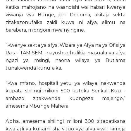
katika mahojiano na waandishi wa habari kwenye
viwanja vya Bunge, jijini Dodoma, akitaja sekta
zitakazonufaika zaidi kuwa ni afya, elimu na
barabara, miongoni mwa nyingine.
“Kwenye sekta ya afya, Wizara ya Afya na ya Ofisi ya
Rais - TAMISEMI inayoshughulikia masuala ya afya
ngazi ya msingi, naona wilaya ya Butiama
tunakwenda kunufaika.
“Kwa mfano, hospitali yetu ya wilaya inakwenda
kupata shilingi milioni 500 kutoka Serikali Kuu -
ambazo zitakwenda kuongeza majengo,”
amesema Mbunge Mahera.
Aidha, amesema shilingi milioni 300 zitapatikana
kwa ajili ya kukamilisha vituo vya afya viwili; kimoja