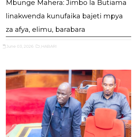
Mbunge Mahera: Jimbo la Butiama
linakwenda kunufaika bajeti mpya
za afya, elimu, barabara
June 03, 2026
,HABARI