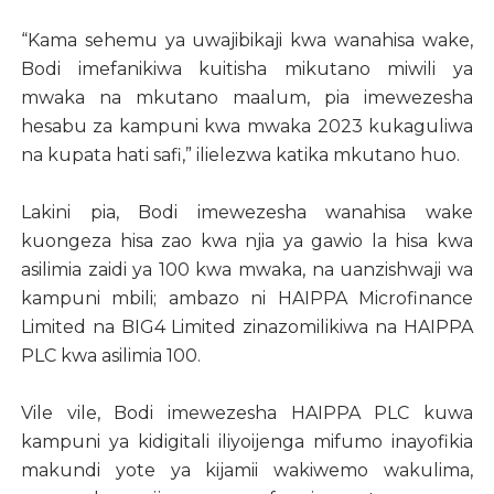
“Kama sehemu ya uwajibikaji kwa wanahisa wake,
Bodi imefanikiwa kuitisha mikutano miwili ya
mwaka na mkutano maalum, pia imewezesha
hesabu za kampuni kwa mwaka 2023 kukaguliwa
na kupata hati safi,” ilielezwa katika mkutano huo.
Lakini pia, Bodi imewezesha wanahisa wake
kuongeza hisa zao kwa njia ya gawio la hisa kwa
asilimia zaidi ya 100 kwa mwaka, na uanzishwaji wa
kampuni mbili; ambazo ni HAIPPA Microfinance
Limited na BIG4 Limited zinazomilikiwa na HAIPPA
PLC kwa asilimia 100.
Vile vile, Bodi imewezesha HAIPPA PLC kuwa
kampuni ya kidigitali iliyoijenga mifumo inayofikia
makundi yote ya kijamii wakiwemo wakulima,