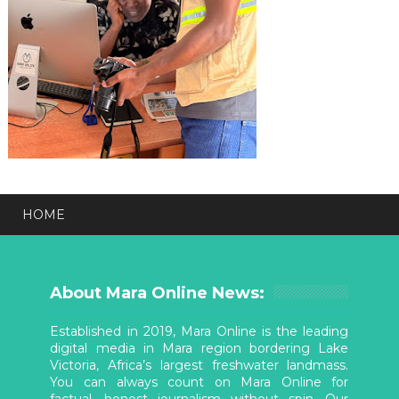
HOME
About Mara Online News:
Established in 2019, Mara Online is the leading
digital media in Mara region bordering Lake
Victoria, Africa’s largest freshwater landmass.
You can always count on Mara Online for
factual, honest journalism without spin. Our