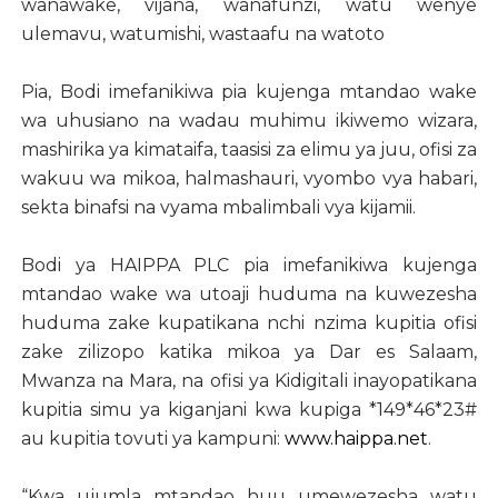
wanawake, vijana, wanafunzi, watu wenye
ulemavu, watumishi, wastaafu na watoto
Pia, Bodi imefanikiwa pia kujenga mtandao wake
wa uhusiano na wadau muhimu ikiwemo wizara,
mashirika ya kimataifa, taasisi za elimu ya juu, ofisi za
wakuu wa mikoa, halmashauri, vyombo vya habari,
sekta binafsi na vyama mbalimbali vya kijamii.
Bodi ya HAIPPA PLC pia imefanikiwa kujenga
mtandao wake wa utoaji huduma na kuwezesha
huduma zake kupatikana nchi nzima kupitia ofisi
zake zilizopo katika mikoa ya Dar es Salaam,
Mwanza na Mara, na ofisi ya Kidigitali inayopatikana
kupitia simu ya kiganjani kwa kupiga *149*46*23#
au kupitia tovuti ya kampuni:
www.haippa.net
.
“Kwa ujumla mtandao huu umewezesha watu