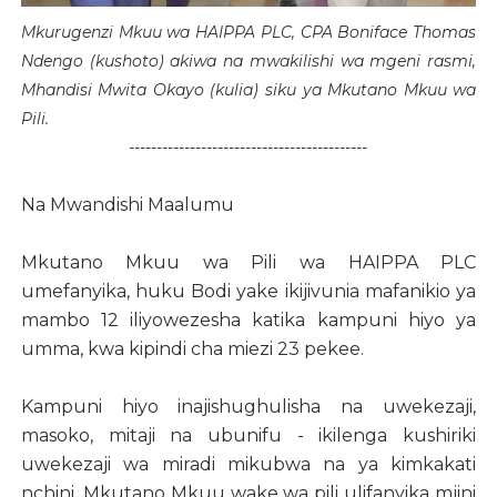
Mkurugenzi Mkuu wa HAIPPA PLC, CPA Boniface Thomas
Ndengo (kushoto) akiwa na mwakilishi wa mgeni rasmi,
Mhandisi Mwita Okayo (kulia) siku ya Mkutano Mkuu wa
Pili.
-------------------------------------------
Na Mwandishi Maalumu
Mkutano Mkuu wa Pili wa HAIPPA PLC
umefanyika, huku Bodi yake ikijivunia mafanikio ya
mambo 12 iliyowezesha katika kampuni hiyo ya
umma, kwa kipindi cha miezi 23 pekee.
Kampuni hiyo inajishughulisha na uwekezaji,
masoko, mitaji na ubunifu - ikilenga kushiriki
uwekezaji wa miradi mikubwa na ya kimkakati
nchini. Mkutano Mkuu wake wa pili ulifanyika mjini