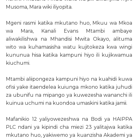
Musoma, Mara wiki iliyopita.
Mgeni rasmi katika mkutano huo, Mkuu wa Mkoa
wa Mara, Kanali Evans Mtambi ambaye
aliwakilishwa na Mhandisi Mwita Okayo, alituma
wito wa kuhamasisha watu kujitokeza kwa wingi
kununua hisa katika kampuni hiyo ili kujikwamua
kiuchumi.
Mtambi aliipongeza kampuni hiyo na kuahidi kuwa
ofisi yake itaendelea kuiunga mkono katika juhudi
za ubunifu na mipango ya kuwezesha wananchi ili
kuinua uchumi na kuondoa umaskini katika jamii.
Mafanikio 12 yaliyowezeshwa na Bodi ya HAIPPA
PLC ndani ya kipindi cha miezi 23 yalitajwa katika
mkutano huo, yakiwemo ya kuanzisha Akademi ya