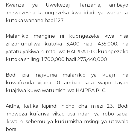
Kwanza ya Uwekezaji Tanzania, ambayo
imewezesha kuongezeka kwa idadi ya wanahisa
kutoka wanane hadi 127.
Mafanikio mengine ni kuongezeka kwa hisa
zilizonunuliwa kutoka 3,400 hadi 435,000, na
yatatu yakiwa ni mtaji wa HAIPPA PLC kuongezeka
kutoka shilingi 1,700,000 hadi 273,440,000
Bodi pia inajivunia mafanikio ya kuajiri na
kuwafunda vijana 10 ambao sasa wapo tayari
kuajriwa kuwa watumishi wa HAIPPA PLC.
Aidha, katika kipindi hicho cha miezi 23, Bodi
imeweza kufanya vikao tisa ndani ya robo saba,
ikiwa ni sehemu ya kudumisha msingi ya utawala
bora.