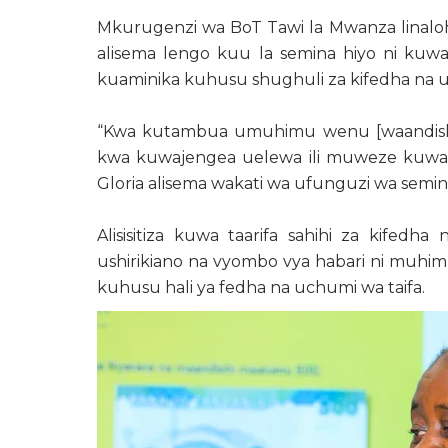
Mkurugenzi wa BoT Tawi la Mwanza linalo
alisema lengo kuu la semina hiyo ni kuw
kuaminika kuhusu shughuli za kifedha na u
“Kwa kutambua umuhimu wenu [waandishi
kwa kuwajengea uelewa ili muweze kuwafik
Gloria alisema wakati wa ufunguzi wa semin
Alisisitiza kuwa taarifa sahihi za kife
ushirikiano na vyombo vya habari ni muhim
kuhusu hali ya fedha na uchumi wa taifa.