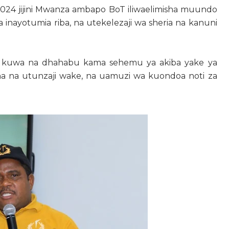
 2024 jijini Mwanza ambapo BoT iliwaelimisha muundo
inayotumia riba, na utekelezaji wa sheria na kanuni
u kuwa na dhahabu kama sehemu ya akiba yake ya
ha na utunzaji wake, na uamuzi wa kuondoa noti za