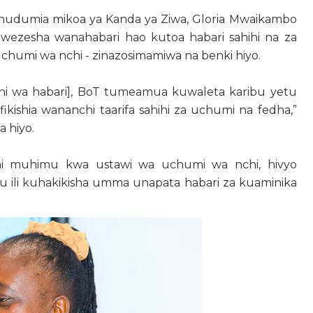
hudumia mikoa ya Kanda ya Ziwa, Gloria Mwaikambo
awezesha wanahabari hao kutoa habari sahihi na za
chumi wa nchi - zinazosimamiwa na benki hiyo.
 wa habari], BoT tumeamua kuwaleta karibu yetu
ishia wananchi taarifa sahihi za uchumi na fedha,”
a hiyo.
dha ni muhimu kwa ustawi wa uchumi wa nchi, hivyo
u ili kuhakikisha umma unapata habari za kuaminika