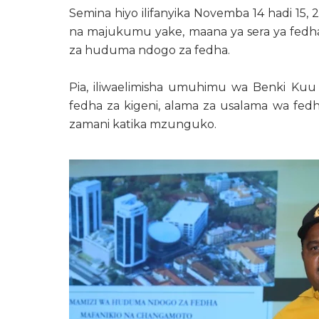
Semina hiyo ilifanyika Novemba 14 hadi 15,
na majukumu yake, maana ya sera ya fedha 
za huduma ndogo za fedha.
Pia, iliwaelimisha umuhimu wa Benki Ku
fedha za kigeni, alama za usalama wa fed
zamani katika mzunguko.