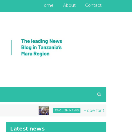
Home
About
Contact
Hope for Girls joins Tanzania Nati
ENGLISH NEWS
Latest news