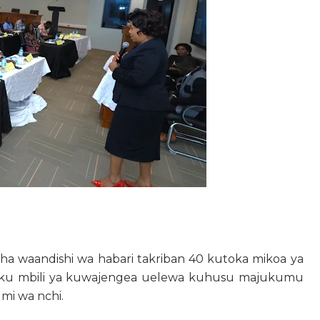
ha waandishi wa habari takriban 40 kutoka mikoa ya
 siku mbili ya kuwajengea uelewa kuhusu majukumu
mi wa nchi.