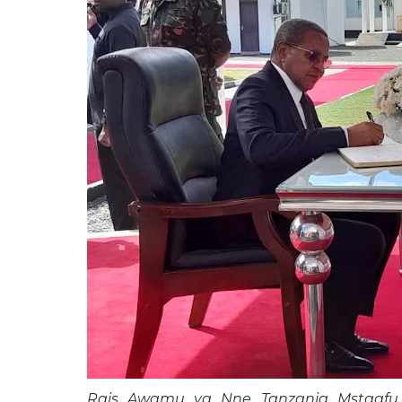
Rais Awamu ya Nne Tanzania Mstaafu D