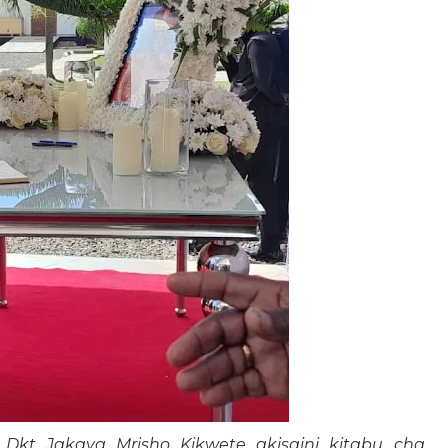
kt Jakaya Mrisho Kikwete akisaini kitabu cha