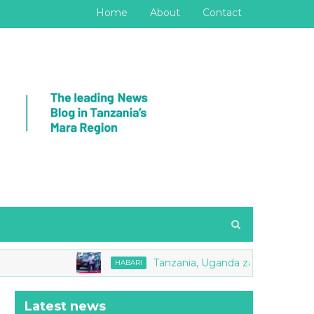
Home
About
Contact
Tanzania, Uganda zasaini Makubaliano ya M
HABARI
Latest news