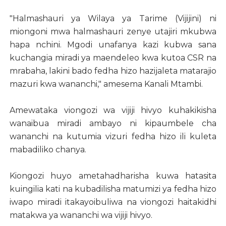
"Halmashauri ya Wilaya ya Tarime (Vijijini) ni
miongoni mwa halmashauri zenye utajiri mkubwa
hapa nchini. Mgodi unafanya kazi kubwa sana
kuchangia miradi ya maendeleo kwa kutoa CSR na
mrabaha, lakini bado fedha hizo hazijaleta matarajio
mazuri kwa wananchi," amesema Kanali Mtambi.
Amewataka viongozi wa vijiji hivyo kuhakikisha
wanaibua miradi ambayo ni kipaumbele cha
wananchi na kutumia vizuri fedha hizo ili kuleta
mabadiliko chanya.
Kiongozi huyo ametahadharisha kuwa hatasita
kuingilia kati na kubadilisha matumizi ya fedha hizo
iwapo miradi itakayoibuliwa na viongozi haitakidhi
matakwa ya wananchi wa vijiji hivyo.