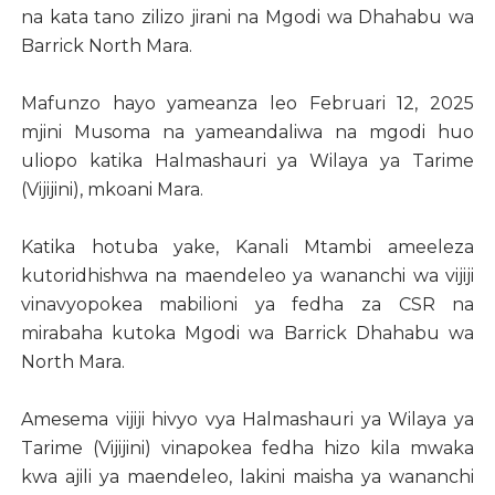
na kata tano zilizo jirani na Mgodi wa Dhahabu wa
Barrick North Mara.
Mafunzo hayo yameanza leo Februari 12, 2025
mjini Musoma na yameandaliwa na mgodi huo
uliopo katika Halmashauri ya Wilaya ya Tarime
(Vijijini), mkoani Mara.
Katika hotuba yake, Kanali Mtambi ameeleza
kutoridhishwa na maendeleo ya wananchi wa vijiji
vinavyopokea mabilioni ya fedha za CSR na
mirabaha kutoka Mgodi wa Barrick Dhahabu wa
North Mara.
Amesema vijiji hivyo vya Halmashauri ya Wilaya ya
Tarime (Vijijini) vinapokea fedha hizo kila mwaka
kwa ajili ya maendeleo, lakini maisha ya wananchi