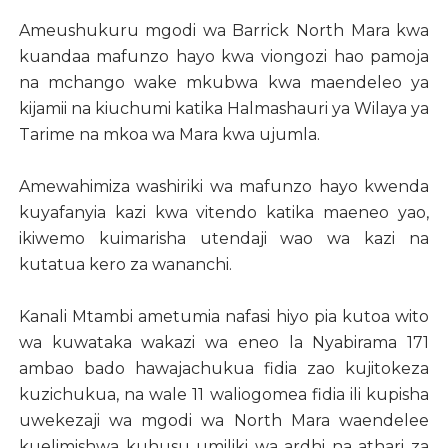
Ameushukuru mgodi wa Barrick North Mara kwa
kuandaa mafunzo hayo kwa viongozi hao pamoja
na mchango wake mkubwa kwa maendeleo ya
kijamii na kiuchumi katika Halmashauri ya Wilaya ya
Tarime na mkoa wa Mara kwa ujumla.
Amewahimiza washiriki wa mafunzo hayo kwenda
kuyafanyia kazi kwa vitendo katika maeneo yao,
ikiwemo kuimarisha utendaji wao wa kazi na
kutatua kero za wananchi.
Kanali Mtambi ametumia nafasi hiyo pia kutoa wito
wa kuwataka wakazi wa eneo la Nyabirama 171
ambao bado hawajachukua fidia zao kujitokeza
kuzichukua, na wale 11 waliogomea fidia ili kupisha
uwekezaji wa mgodi wa North Mara waendelee
kuelimishwa kuhusu umiliki wa ardhi na athari za