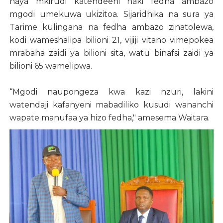
haya mkirudi katendeeni haki fedha ambazo
mgodi umekuwa ukizitoa. Sijaridhika na sura ya
Tarime kulingana na fedha ambazo zinatolewa,
kodi wameshalipa bilioni 21, vijiji vitano vimepokea
mrabaha zaidi ya bilioni sita, watu binafsi zaidi ya
bilioni 65 wamelipwa.
“Mgodi naupongeza kwa kazi nzuri, lakini
watendaji kafanyeni mabadiliko kusudi wananchi
wapate manufaa ya hizo fedha," amesema Waitara.