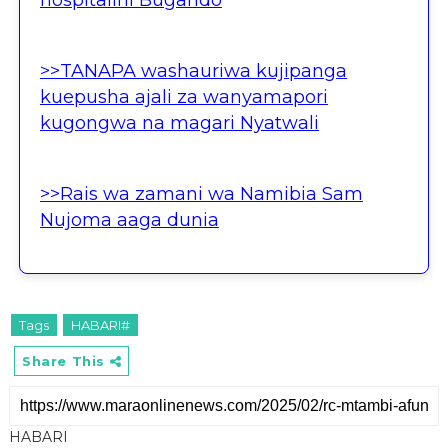
>>TANAPA washauriwa kujipanga
kuepusha ajali za wanyamapori
kugongwa na magari Nyatwali
>>Rais wa zamani wa Namibia Sam
Nujoma aaga dunia
Tags
HABARI#
Share This
HABARI