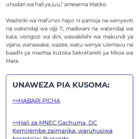
uhodari wa hali ya juu," amesema Matiko.
Washiriki wa mafunzo hayo ni pamoja na wenyeviti
na watendaji wa vijiji 11, madiwani na watendaji wa
kata, viongozi wa dini, wawakilishi wa makundi ya
vijana, wanawake, wazee, watu wenye ulemavu na
baadhi ya maofisa kutoka Sekretarieti ya Mkoa wa
Mara.
UNAWEZA PIA KUSOMA:
>>HABARI PICHA
>>Hali za MNEC Gachuma, DC
Kemirembe zaimarika, waruhusiwa
hospitalini Bugando