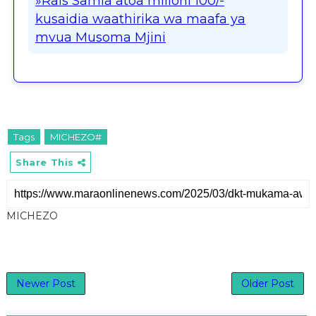
»Rais Samia atoa milioni 100/-
kusaidia waathirika wa maafa ya
mvua Musoma Mjini
Tags
MICHEZO#
Share This
MICHEZO
Newer Post
Older Post