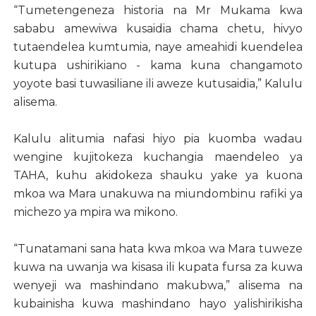
“Tumetengeneza historia na Mr Mukama kwa
sababu amewiwa kusaidia chama chetu, hivyo
tutaendelea kumtumia, naye ameahidi kuendelea
kutupa ushirikiano - kama kuna changamoto
yoyote basi tuwasiliane ili aweze kutusaidia,” Kalulu
alisema.
Kalulu alitumia nafasi hiyo pia kuomba wadau
wengine kujitokeza kuchangia maendeleo ya
TAHA, kuhu akidokeza shauku yake ya kuona
mkoa wa Mara unakuwa na miundombinu rafiki ya
michezo ya mpira wa mikono.
“Tunatamani sana hata kwa mkoa wa Mara tuweze
kuwa na uwanja wa kisasa ili kupata fursa za kuwa
wenyeji wa mashindano makubwa,” alisema na
kubainisha kuwa mashindano hayo yalishirikisha