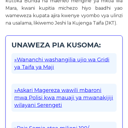
kutoka Bunda na maeneo mengine ya mkoa wa
Mara, kwani kupitia michezo hiyo baadhi yao
wameweza kupata ajira kwenye vyombo vya ulinzi
na usalama, likiwemo Jeshi la Kujenga Taifa (JKT).
UNAWEZA PIA KUSOMA:
»Wananchi washangilia ujio wa Gridi
ya Taifa ya Maji
»Askari Magereza wawili mbaroni
mwa Polisi kwa mauaji ya mwanakijiji
wilayani Serengeti