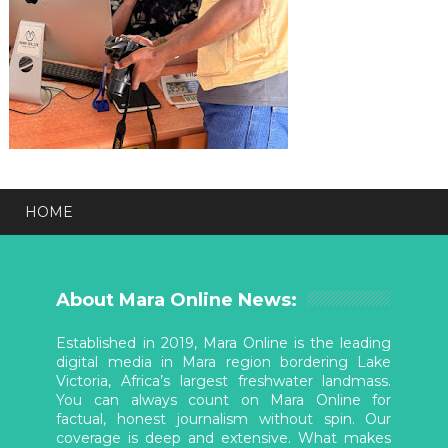
HOME
About Mara Online News:
Established in 2019, Mara Online is the leading
digital media in Mara region bordering Lake
Victoria, Africa’s largest freshwater landmass.
You can always count on Mara Online for
factual, honest journalism without spin. Our
coverage is deep and extensive. What makes