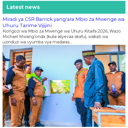
Latest news
Miradi ya CSR Barrick yang'ara Mbio za Mwenge wa
Uhuru Tarime Vijijini
Kiongozi wa Mbio za Mwenge wa Uhuru Kitaifa 2026, Wazo
Michael Mwang’onda (kulia aliyevaa skafu), wakati wa
uzinduzi wa vyumba vya madaras...