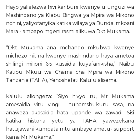
Hayo yalielezwa hivi karibuni kwenye ufunguzi wa
Mashindano ya Klabu Bingwa ya Mpira wa Mikono
nchini, yaliyofanyika katika wilaya ya Bunda, mkoani
Mara - ambapo mgeni rasmi alikuwa Dkt Mukama.
“Dkt Mukama ana mchango mkubwa kwenye
michezo hii, na kwenye mashindano haya ametoa
shilingi milioni 6.5 kusaidia kuyafanikisha,” Naibu
Katibu Mkuu wa Chama cha Mpira wa Mikono
Tanzania (TAHA), Yehoshefati Kalulu alisema.
Kalulu aliongeza: “Siyo hivyo tu, Mr Mukama
amesaidia vitu vingi - tunamshukuru sasa, na
anaweza akasaidia hata upande wa zawadi. Sisi
katika historia yetu ya TAHA yawezekana
hatujawahi kumpata mtu ambaye ametu- support
kama Mr Mukama.”