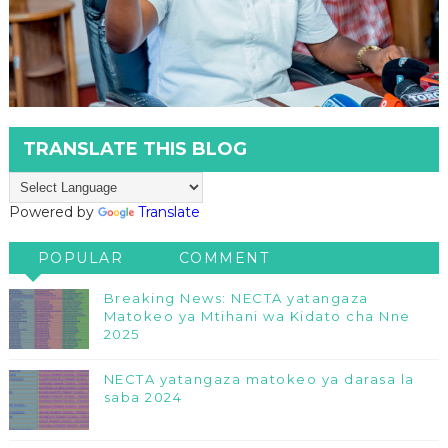
TRANSLATE THIS BLOG
Powered by
Translate
POPULAR
COMMENT
Breaking News: NECTA yatangaza
Matokeo ya Mtihani wa Kidato cha Nne
2025
NECTA yatangaza matokeo ya darasa la
saba 2024