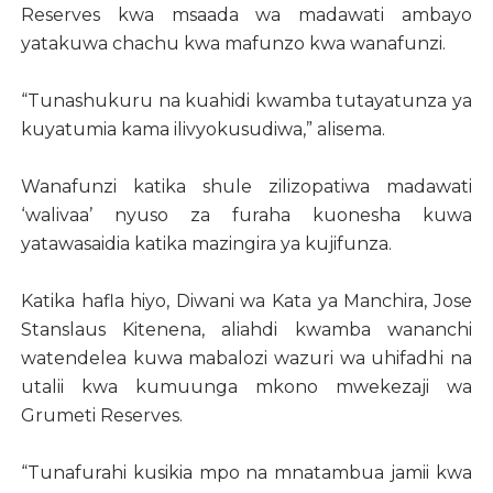
Reserves kwa msaada wa madawati ambayo
yatakuwa chachu kwa mafunzo kwa wanafunzi.
“Tunashukuru na kuahidi kwamba tutayatunza ya
kuyatumia kama ilivyokusudiwa,” alisema.
Wanafunzi katika shule zilizopatiwa madawati
‘walivaa’ nyuso za furaha kuonesha kuwa
yatawasaidia katika mazingira ya kujifunza.
Katika hafla hiyo, Diwani wa Kata ya Manchira, Jose
Stanslaus Kitenena, aliahdi kwamba wananchi
watendelea kuwa mabalozi wazuri wa uhifadhi na
utalii kwa kumuunga mkono mwekezaji wa
Grumeti Reserves.
“Tunafurahi kusikia mpo na mnatambua jamii kwa