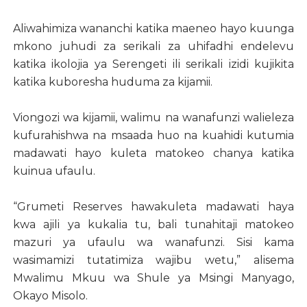
Aliwahimiza wananchi katika maeneo hayo kuunga
mkono juhudi za serikali za uhifadhi endelevu
katika ikolojia ya Serengeti ili serikali izidi kujikita
katika kuboresha huduma za kijamii.
Viongozi wa kijamii, walimu na wanafunzi walieleza
kufurahishwa na msaada huo na kuahidi kutumia
madawati hayo kuleta matokeo chanya katika
kuinua ufaulu.
“Grumeti Reserves hawakuleta madawati haya
kwa ajili ya kukalia tu, bali tunahitaji matokeo
mazuri ya ufaulu wa wanafunzi. Sisi kama
wasimamizi tutatimiza wajibu wetu,” alisema
Mwalimu Mkuu wa Shule ya Msingi Manyago,
Okayo Misolo.