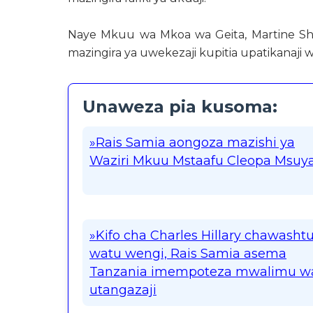
Naye Mkuu wa Mkoa wa Geita, Martine Sh
mazingira ya uwekezaji kupitia upatikanaji 
Unaweza pia kusoma:
»Rais Samia aongoza mazishi ya
Waziri Mkuu Mstaafu Cleopa Msuy
»Kifo cha Charles Hillary chawasht
watu wengi, Rais Samia asema
Tanzania imempoteza mwalimu w
utangazaji