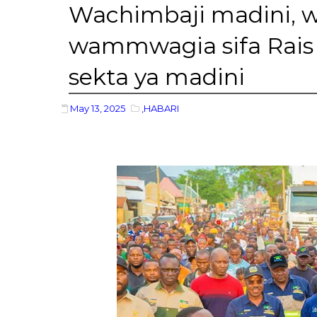
Wachimbaji madini, w
wammwagia sifa Rais
sekta ya madini
May 13, 2025
,HABARI