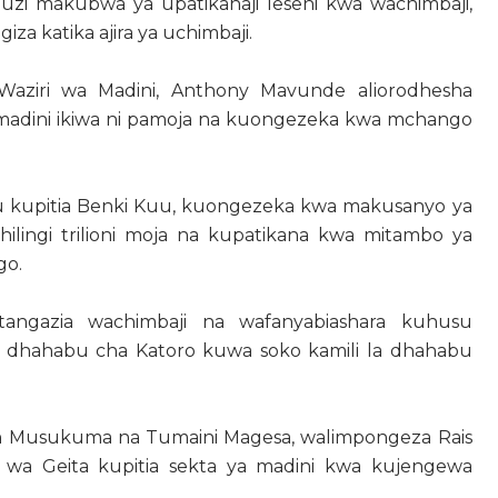
zi makubwa ya upatikanaji leseni kwa wachimbaji,
giza katika ajira ya uchimbaji.
aziri wa Madini, Anthony Mavunde aliorodhesha
ya madini ikiwa ni pamoja na kuongezeka kwa mchango
u kupitia Benki Kuu, kuongezeka kwa makusanyo ya
ilingi trilioni moja na kupatikana kwa mitambo ya
go.
tangazia wachimbaji na wafanyabiashara kuhusu
 dhahabu cha Katoro kuwa soko kamili la dhahabu
h Musukuma na Tumaini Magesa, walimpongeza Rais
a Geita kupitia sekta ya madini kwa kujengewa