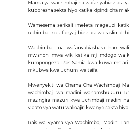
Mamia ya wachimbaji na wafanyabiashara ya 
kuboresha sekta hiyo katika kipindi cha mi
Wamesema serikali imeleta mageuzi katik
uchimbaji na ufanyaji biashara wa raslimali h
Wachimbaji na wafanyabiashara hao wali
mwishoni mwa wiki katika mji mdogo wa Ka
kumpongeza Rais Samia kwa kuwa mstari 
mkubwa kwa uchumi wa taifa.
Mwenyekiti wa Chama Cha Wachimbaji Mad
wachimbaji wa madini wanamshukuru Rai
mazingira mazuri kwa uchimbaji madini na 
vipato vya watu walioajiri kwenye sekta hiyo
Rais wa Vyama vya Wachimbaji Madini Tan