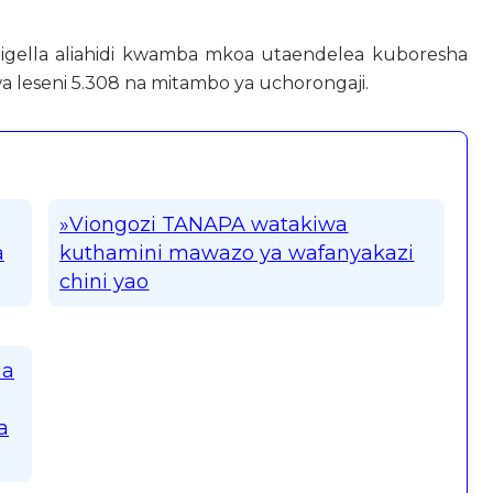
igella aliahidi kwamba mkoa utaendelea kuboresha
wa leseni 5.308 na mitambo ya uchorongaji.
»Viongozi TANAPA watakiwa
a
kuthamini mawazo ya wafanyakazi
chini yao
ua
a