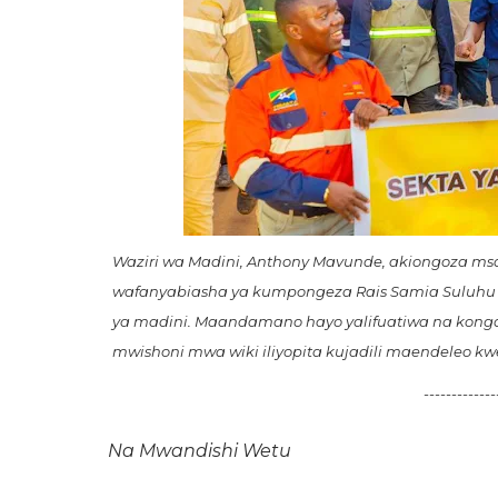
Waziri wa Madini, Anthony Mavunde, akiongoza m
wafanyabiasha ya kumpongeza Rais Samia Suluhu H
ya madini. Maandamano hayo yalifuatiwa na konga
mwishoni mwa wiki iliyopita kujadili maendeleo 
---------------
Na Mwandishi Wetu