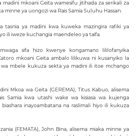
madini mkoani Geita wamesifu jitihada za serikali za
aka minne ya uongozi wa Rais Samia Suluhu Hassan.
a tasnia ya madini kwa kuweka mazingira rafiki ya
iyo ili iweze kuchangia maendeleo ya taifa.
mwaga sifa hizo kwenye kongamano lililofanyika
toro mkoani Geita ambalo lilikuwa ni kusanyiko la
wa mbele kukuza sekta ya madini ili itoe mchango
ini Mkoa wa Geita (GEREMA), Titus Kabuo, alisema
s Samia kwa utashi wake wa kisiasa wa kujenga
biashara inayoambatana na raslimali hiyo ili kukuza
.
zania (FEMATA), John Bina, alisema miaka minne ya