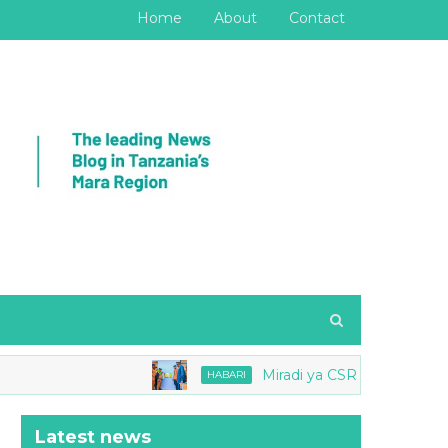
Home
About
Contact
Miradi ya CSR Barrick yang'ara Mb
HABARI
Latest news