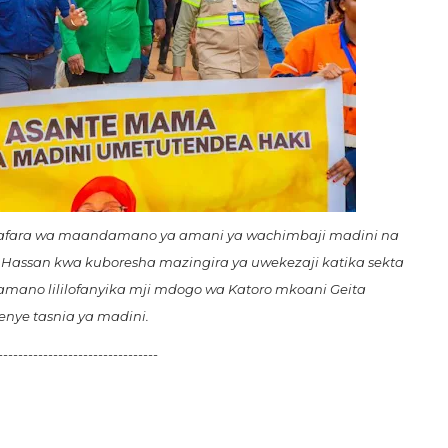
safara wa maandamano ya amani ya wachimbaji madini na
assan kwa kuboresha mazingira ya uwekezaji katika sekta
mano lililofanyika mji mdogo wa Katoro mkoani Geita
kwenye tasnia ya madini.
------------------------------