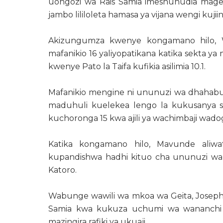
uongozi wa Rais Samia imeshuhudia mageu
jambo lililoleta hamasa ya vijana wengi kujiin
Akizungumza kwenye kongamano hilo, W
mafanikio 16 yaliyopatikana katika sekta 
kwenye Pato la Taifa kufikia asilimia 10.1.
Mafanikio mengine ni ununuzi wa dhahab
maduhuli kuelekea lengo la kukusanya sh
kuchoronga 15 kwa ajili ya wachimbaji wado
Katika kongamano hilo, Mavunde aliwa
kupandishwa hadhi kituo cha ununuzi wa
Katoro.
Wabunge wawili wa mkoa wa Geita, Josep
Samia kwa kukuza uchumi wa wananchi w
mazingira rafiki ya ukuaji.