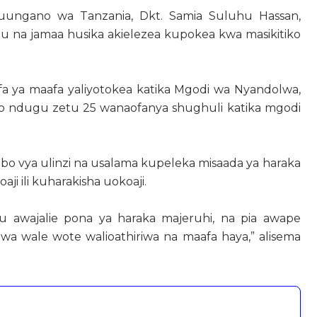
ungano wa Tanzania, Dkt. Samia Suluhu Hassan,
u na jamaa husika akielezea kupokea kwa masikitiko
a ya maafa yaliyotokea katika Mgodi wa Nyandolwa,
 ndugu zetu 25 wanaofanya shughuli katika mgodi
bo vya ulinzi na usalama kupeleka misaada ya haraka
ji ili kuharakisha uokoaji.
wajalie pona ya haraka majeruhi, na pia awape
wa wale wote walioathiriwa na maafa haya,” alisema