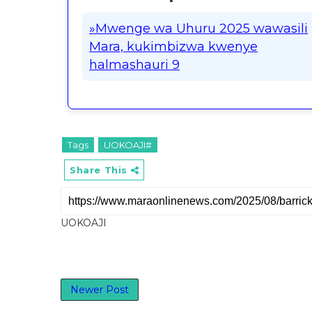
»Mwenge wa Uhuru 2025 wawasili
Mara, kukimbizwa kwenye
halmashauri 9
Tags
UOKOAJI#
Share This
UOKOAJI
Newer Post