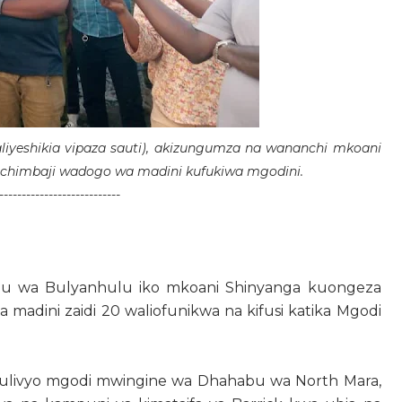
aliyeshikia vipaza sauti), akizungumza na wananchi mkoani
 wachimbaji wadogo wa madini kufukiwa mgodini.
---------------------------
u wa Bulyanhulu iko mkoani Shinyanga kuongeza
adini zaidi 20 waliofunikwa na kifusi katika Mgodi
livyo mgodi mwingine wa Dhahabu wa North Mara,