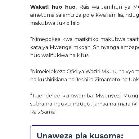
Wakati huo huo,
Rais wa Jamhuri ya Mu
ametuma salamu za pole kwa familia, ndug
makubwa tukio hilo.
“Nimepokea kwa masikitiko makubwa taarif
kata ya Mwenge mkoani Shinyanga ambapo
huo walifukiwa na kifusi.
“Nimeielekeza Ofisi ya Waziri Mkuu na vyom
na kushirikiana na Jeshi la Zimamoto na Uokoa
“Tuendelee kumwomba Mwenyezi Mungu a
subra na nguvu ndugu, jamaa na marafiki 
Rais Samia.
Unaweza pia kusoma: