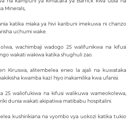
wa na kampuni ya kimataifa ya Barrick kwa ubia na
a Minerals,
nia katika miaka ya hivi karibuni imekuwa ni chanzo
arisha uchumi wake.
olwa, wachimbaji wadogo 25 walifunikwa na kifusi
go wakati wakiwa katika shughuli zao.
en Kiruswa, alitembelea eneo la ajali na kuwataka
ikisha kwamba kazí hiyo inakamilika kwa ufanisi.
 ya 25 waliofukiwa na kifusi walikuwa wameokolewa,
ki dunia wakati akipatiwa matibabu hospitalini.
ndelea kushirikiana na vyombo vya uokozi katika tukio