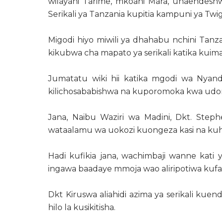
wilayani Tarime, mkoani Mara, unaendesh
Serikali ya Tanzania kupitia kampuni ya Twig
Migodi hiyo miwili ya dhahabu nchini Tanza
kikubwa cha mapato ya serikali katika kuim
Jumatatu wiki hii katika mgodi wa Nyand
kilichosababishwa na kuporomoka kwa udon
Jana, Naibu Waziri wa Madini, Dkt. Steph
wataalamu wa uokozi kuongeza kasi na kuhak
Hadi kufikia jana, wachimbaji wanne kati
ingawa baadaye mmoja wao aliripotiwa kufari
Dkt Kiruswa aliahidi azima ya serikali kue
hilo la kusikitisha.