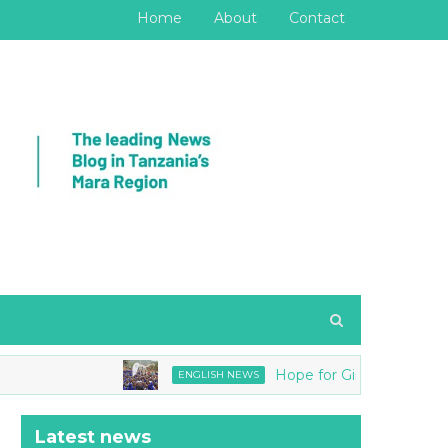
Home
About
Contact
Hope for Girls joins Tanzania N
ENGLISH NEWS
Latest news