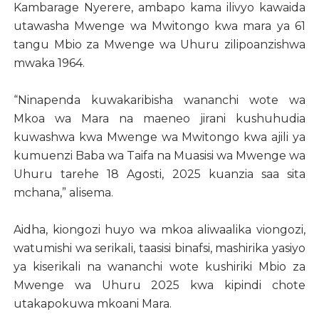
Kambarage Nyerere, ambapo kama ilivyo kawaida
utawasha Mwenge wa Mwitongo kwa mara ya 61
tangu Mbio za Mwenge wa Uhuru zilipoanzishwa
mwaka 1964.
“Ninapenda kuwakaribisha wananchi wote wa
Mkoa wa Mara na maeneo jirani kushuhudia
kuwashwa kwa Mwenge wa Mwitongo kwa ajili ya
kumuenzi Baba wa Taifa na Muasisi wa Mwenge wa
Uhuru tarehe 18 Agosti, 2025 kuanzia saa sita
mchana,” alisema.
Aidha, kiongozi huyo wa mkoa aliwaalika viongozi,
watumishi wa serikali, taasisi binafsi, mashirika yasiyo
ya kiserikali na wananchi wote kushiriki Mbio za
Mwenge wa Uhuru 2025 kwa kipindi chote
utakapokuwa mkoani Mara.