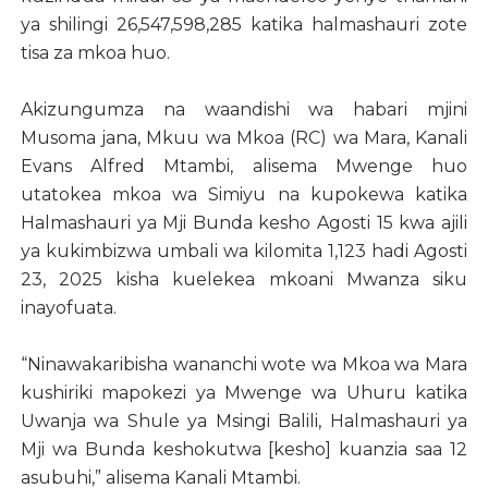
ya shilingi 26,547,598,285 katika halmashauri zote
tisa za mkoa huo.
Akizungumza na waandishi wa habari mjini
Musoma jana, Mkuu wa Mkoa (RC) wa Mara, Kanali
Evans Alfred Mtambi, alisema Mwenge huo
utatokea mkoa wa Simiyu na kupokewa katika
Halmashauri ya Mji Bunda kesho Agosti 15 kwa ajili
ya kukimbizwa umbali wa kilomita 1,123 hadi Agosti
23, 2025 kisha kuelekea mkoani Mwanza siku
inayofuata.
“Ninawakaribisha wananchi wote wa Mkoa wa Mara
kushiriki mapokezi ya Mwenge wa Uhuru katika
Uwanja wa Shule ya Msingi Balili, Halmashauri ya
Mji wa Bunda keshokutwa [kesho] kuanzia saa 12
asubuhi,” alisema Kanali Mtambi.