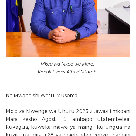
Mkuu wa Mkoa wa Mara,
Kanali Evans Alfred Mtambi.
----------------------------------
Na Mwandishi Wetu, Musoma
Mbio za Mwenge wa Uhuru 2025 zitawasili mkoani
Mara kesho Agosti 15, ambapo utatembelea,
kukagua, kuweka mawe ya msingi, kufungua na
kuzindua miradi 68 ya maendeleo yenye thamani