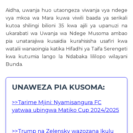
Aidha, uwanja huo utaongeza viwanja vya ndege
vya mkoa wa Mara kuwa viwili baada ya serikali
kutoa shilingi bilioni 35 kwa ajili ya upanuzi na
ukarabati wa Uwanja wa Ndege Musoma ambao
pia unatarajiwa kusaidia kurahisisha usafiri kwa
watalii wanaoingia katika Hifadhi ya Taifa Serengeti
kwa kutumia lango la Ndabaka lililopo wilayani
Bunda.
UNAWEZA PIA KUSOMA:
>>Tarime Mjini: Nyamisangura FC
yatwaa ubingwa Matiko Cup 2024/2025
>>Trump na Zelensky wazozana Ikulu