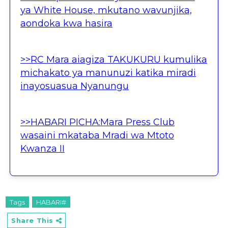
ya White House, mkutano wavunjika,
aondoka kwa hasira
>>RC Mara aiagiza TAKUKURU kumulika
michakato ya manunuzi katika miradi
inayosuasua Nyanungu
>>HABARI PICHA:Mara Press Club
wasaini mkataba Mradi wa Mtoto
Kwanza II
Tags
HABARI#
Share This