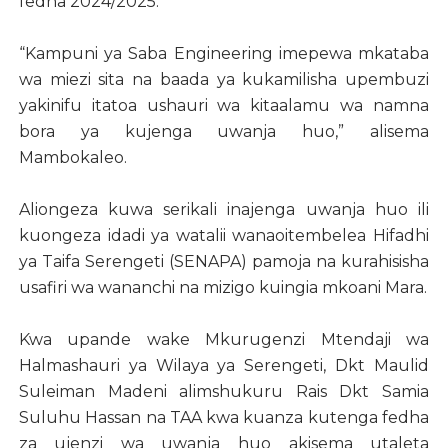
fedha 2024/2025.
“Kampuni ya Saba Engineering imepewa mkataba
wa miezi sita na baada ya kukamilisha upembuzi
yakinifu itatoa ushauri wa kitaalamu wa namna
bora ya kujenga uwanja huo,” alisema
Mambokaleo.
Aliongeza kuwa serikali inajenga uwanja huo ili
kuongeza idadi ya watalii wanaoitembelea Hifadhi
ya Taifa Serengeti (SENAPA) pamoja na kurahisisha
usafiri wa wananchi na mizigo kuingia mkoani Mara.
Kwa upande wake Mkurugenzi Mtendaji wa
Halmashauri ya Wilaya ya Serengeti, Dkt Maulid
Suleiman Madeni alimshukuru Rais Dkt Samia
Suluhu Hassan na TAA kwa kuanza kutenga fedha
za ujenzi wa uwanja huo akisema utaleta