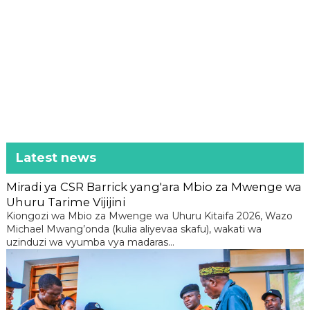
Latest news
Miradi ya CSR Barrick yang'ara Mbio za Mwenge wa
Uhuru Tarime Vijijini
Kiongozi wa Mbio za Mwenge wa Uhuru Kitaifa 2026, Wazo
Michael Mwang’onda (kulia aliyevaa skafu), wakati wa
uzinduzi wa vyumba vya madaras...