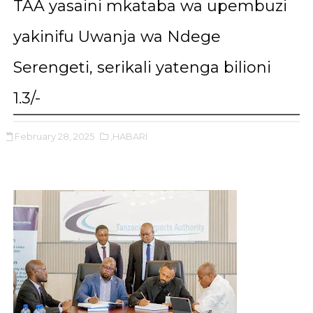
TAA yasaini mkataba wa upembuzi
yakinifu Uwanja wa Ndege
Serengeti, serikali yatenga bilioni
1.3/-
February 28, 2025
,HABARI