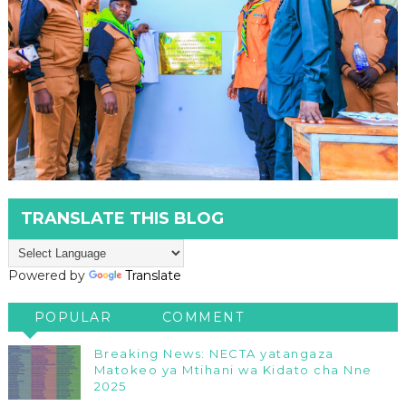
TRANSLATE THIS BLOG
Powered by
Translate
POPULAR
COMMENT
Breaking News: NECTA yatangaza
Matokeo ya Mtihani wa Kidato cha Nne
2025